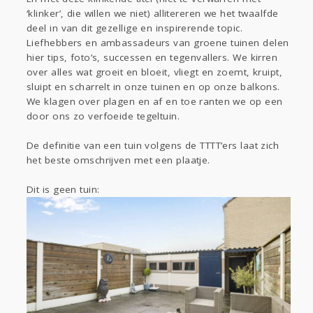
Sport
Contact
Viva zoekt
Aangeboden
‘klinker’, die willen we niet) allitereren we het twaalfde
Gevraagd
Horen
Doen
Zien
deel in van dit gezellige en inspirerende topic.
Liefhebbers en ambassadeurs van groene tuinen delen
Lezen
hier tips, foto’s, successen en tegenvallers. We kirren
over alles wat groeit en bloeit, vliegt en zoemt, kruipt,
sluipt en scharrelt in onze tuinen en op onze balkons.
We klagen over plagen en af en toe ranten we op een
door ons zo verfoeide tegeltuin.
De definitie van een tuin volgens de TTTT’ers laat zich
het beste omschrijven met een plaatje.
Dit is geen tuin: