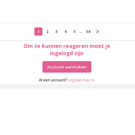
1
2
3
4
5
...
54
Om te kunnen reageren moet je
ingelogd zijn
Account aanmaken
Al een account?
Log dan hier in