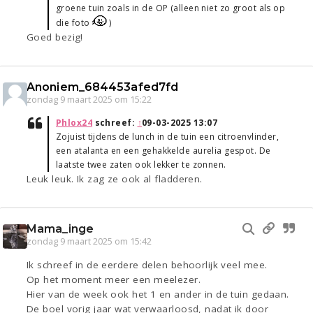
groene tuin zoals in de OP (alleen niet zo groot als op
die foto
)
Goed bezig!
Anoniem_684453afed7fd
zondag 9 maart 2025 om 15:22
Phlox24
schreef:
↑
09-03-2025 13:07
Zojuist tijdens de lunch in de tuin een citroenvlinder,
een atalanta en een gehakkelde aurelia gespot. De
laatste twee zaten ook lekker te zonnen.
Leuk leuk. Ik zag ze ook al fladderen.
Mama_inge
zondag 9 maart 2025 om 15:42
Ik schreef in de eerdere delen behoorlijk veel mee.
Op het moment meer een meelezer.
Hier van de week ook het 1 en ander in de tuin gedaan.
De boel vorig jaar wat verwaarloosd, nadat ik door