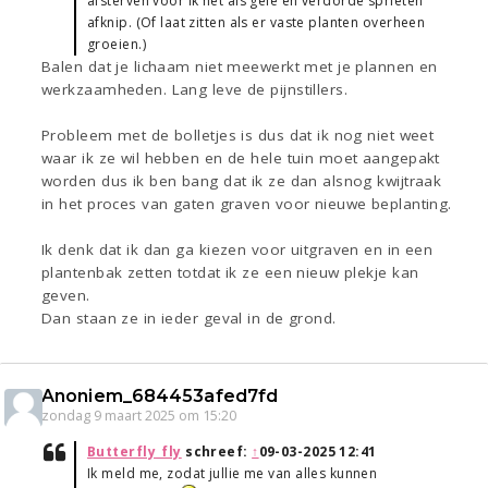
afsterven voor ik het als gele en verdorde sprieten
afknip. (Of laat zitten als er vaste planten overheen
groeien.)
Balen dat je lichaam niet meewerkt met je plannen en
werkzaamheden. Lang leve de pijnstillers.
Probleem met de bolletjes is dus dat ik nog niet weet
waar ik ze wil hebben en de hele tuin moet aangepakt
worden dus ik ben bang dat ik ze dan alsnog kwijtraak
in het proces van gaten graven voor nieuwe beplanting.
Ik denk dat ik dan ga kiezen voor uitgraven en in een
plantenbak zetten totdat ik ze een nieuw plekje kan
geven.
Dan staan ze in ieder geval in de grond.
Anoniem_684453afed7fd
zondag 9 maart 2025 om 15:20
Butterfly_fly
schreef:
↑
09-03-2025 12:41
Ik meld me, zodat jullie me van alles kunnen