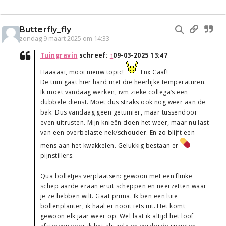
Butterfly_fly
zondag 9 maart 2025 om 14:33
Tuingravin
schreef:
↑
09-03-2025 13:47
Haaaaai, mooi nieuw topic!
Tnx Caaf!
De tuin gaat hier hard met die heerlijke temperaturen.
Ik moet vandaag werken, ivm zieke collega’s een
dubbele dienst. Moet dus straks ook nog weer aan de
bak. Dus vandaag geen getuinier, maar tussendoor
even uitrusten. Mijn knieën doen het weer, maar nu last
van een overbelaste nek/schouder. En zo blijft een
mens aan het kwakkelen. Gelukkig bestaan er
pijnstillers.
Qua bolletjes verplaatsen: gewoon met een flinke
schep aarde eraan eruit scheppen en neerzetten waar
je ze hebben wilt. Gaat prima. Ik ben een luie
bollenplanter, ik haal er nooit iets uit. Het komt
gewoon elk jaar weer op. Wel laat ik altijd het loof