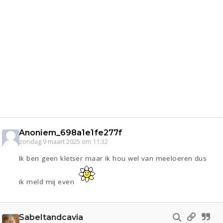
Anoniem_698a1e1fe277f
zondag 9 maart 2025 om 11:32
Ik ben geen kletser maar ik hou wel van meeloeren dus
ik meld mij even
Sabeltandcavia