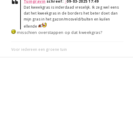
Tuingravin
schreef:
↑
09-03-2025 17:49
Dat kweekgras is inderdaad vreselijk. Ik zeg wel eens
dat het kweekgras in de borders het beter doet dan
mijn gras in het gazon/mosveld/bulten en kuilen
ellende
misschien overstappen op dat kweekgras?
Voor iedereen een groene tuin