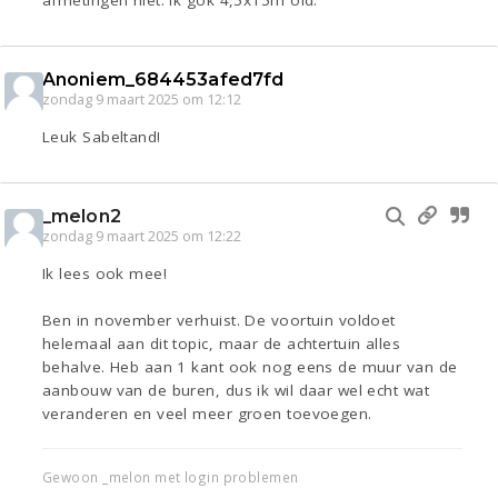
Anoniem_684453afed7fd
zondag 9 maart 2025 om 12:12
Leuk Sabeltand!
_melon2
zondag 9 maart 2025 om 12:22
Ik lees ook mee!
Ben in november verhuist. De voortuin voldoet
helemaal aan dit topic, maar de achtertuin alles
behalve. Heb aan 1 kant ook nog eens de muur van de
aanbouw van de buren, dus ik wil daar wel echt wat
veranderen en veel meer groen toevoegen.
Gewoon _melon met login problemen