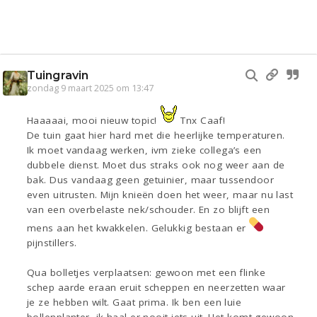
Tuingravin
zondag 9 maart 2025 om 13:47
Haaaaai, mooi nieuw topic!
Tnx Caaf!
De tuin gaat hier hard met die heerlijke temperaturen.
Ik moet vandaag werken, ivm zieke collega’s een
dubbele dienst. Moet dus straks ook nog weer aan de
bak. Dus vandaag geen getuinier, maar tussendoor
even uitrusten. Mijn knieën doen het weer, maar nu last
van een overbelaste nek/schouder. En zo blijft een
mens aan het kwakkelen. Gelukkig bestaan er
pijnstillers.
Qua bolletjes verplaatsen: gewoon met een flinke
schep aarde eraan eruit scheppen en neerzetten waar
je ze hebben wilt. Gaat prima. Ik ben een luie
bollenplanter, ik haal er nooit iets uit. Het komt gewoon