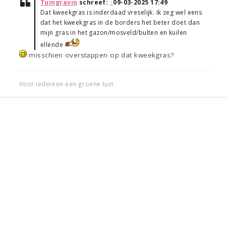
Tuingravin
schreef:
↑
09-03-2025 17:49
Dat kweekgras is inderdaad vreselijk. Ik zeg wel eens
dat het kweekgras in de borders het beter doet dan
mijn gras in het gazon/mosveld/bulten en kuilen
ellende
misschien overstappen op dat kweekgras?
Voor iedereen een groene tuin