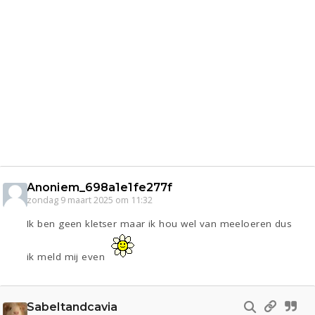
Anoniem_698a1e1fe277f
zondag 9 maart 2025 om 11:32
Ik ben geen kletser maar ik hou wel van meeloeren dus
ik meld mij even
Sabeltandcavia