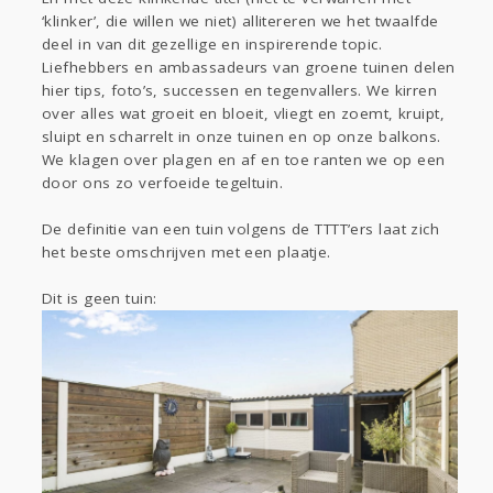
Sport
Contact
Viva zoekt
Aangeboden
‘klinker’, die willen we niet) allitereren we het twaalfde
Gevraagd
Horen
Doen
Zien
deel in van dit gezellige en inspirerende topic.
Liefhebbers en ambassadeurs van groene tuinen delen
Lezen
hier tips, foto’s, successen en tegenvallers. We kirren
over alles wat groeit en bloeit, vliegt en zoemt, kruipt,
sluipt en scharrelt in onze tuinen en op onze balkons.
We klagen over plagen en af en toe ranten we op een
door ons zo verfoeide tegeltuin.
De definitie van een tuin volgens de TTTT’ers laat zich
het beste omschrijven met een plaatje.
Dit is geen tuin: