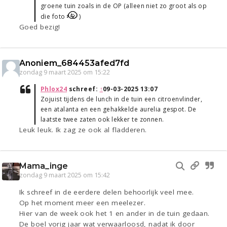
groene tuin zoals in de OP (alleen niet zo groot als op
die foto
)
Goed bezig!
Anoniem_684453afed7fd
zondag 9 maart 2025 om 15:22
Phlox24
schreef:
↑
09-03-2025 13:07
Zojuist tijdens de lunch in de tuin een citroenvlinder,
een atalanta en een gehakkelde aurelia gespot. De
laatste twee zaten ook lekker te zonnen.
Leuk leuk. Ik zag ze ook al fladderen.
Mama_inge
zondag 9 maart 2025 om 15:42
Ik schreef in de eerdere delen behoorlijk veel mee.
Op het moment meer een meelezer.
Hier van de week ook het 1 en ander in de tuin gedaan.
De boel vorig jaar wat verwaarloosd, nadat ik door