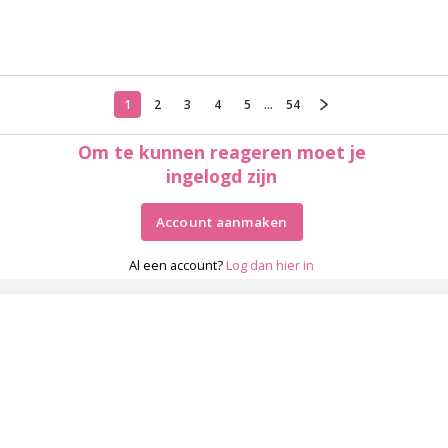
1
2
3
4
5
...
54
Om te kunnen reageren moet je
ingelogd zijn
Account aanmaken
Al een account?
Log dan hier in