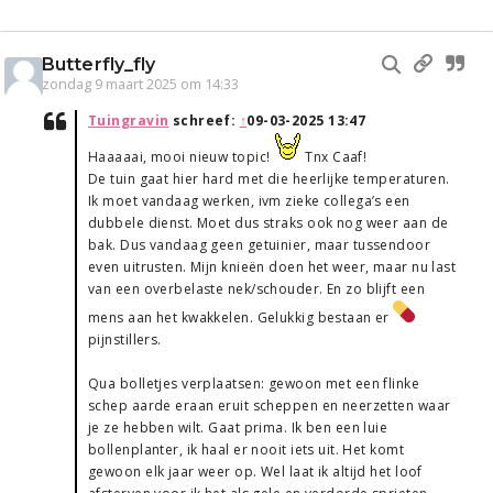
Butterfly_fly
zondag 9 maart 2025 om 14:33
Tuingravin
schreef:
↑
09-03-2025 13:47
Haaaaai, mooi nieuw topic!
Tnx Caaf!
De tuin gaat hier hard met die heerlijke temperaturen.
Ik moet vandaag werken, ivm zieke collega’s een
dubbele dienst. Moet dus straks ook nog weer aan de
bak. Dus vandaag geen getuinier, maar tussendoor
even uitrusten. Mijn knieën doen het weer, maar nu last
van een overbelaste nek/schouder. En zo blijft een
mens aan het kwakkelen. Gelukkig bestaan er
pijnstillers.
Qua bolletjes verplaatsen: gewoon met een flinke
schep aarde eraan eruit scheppen en neerzetten waar
je ze hebben wilt. Gaat prima. Ik ben een luie
bollenplanter, ik haal er nooit iets uit. Het komt
gewoon elk jaar weer op. Wel laat ik altijd het loof