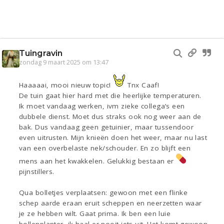
Tuingravin
zondag 9 maart 2025 om 13:47
Haaaaai, mooi nieuw topic!
Tnx Caaf!
De tuin gaat hier hard met die heerlijke temperaturen.
Ik moet vandaag werken, ivm zieke collega’s een
dubbele dienst. Moet dus straks ook nog weer aan de
bak. Dus vandaag geen getuinier, maar tussendoor
even uitrusten. Mijn knieën doen het weer, maar nu last
van een overbelaste nek/schouder. En zo blijft een
mens aan het kwakkelen. Gelukkig bestaan er
pijnstillers.
Qua bolletjes verplaatsen: gewoon met een flinke
schep aarde eraan eruit scheppen en neerzetten waar
je ze hebben wilt. Gaat prima. Ik ben een luie
bollenplanter, ik haal er nooit iets uit. Het komt gewoon