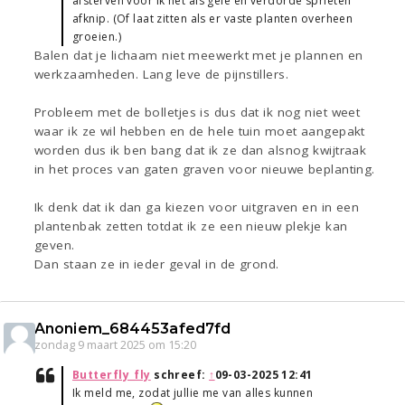
afsterven voor ik het als gele en verdorde sprieten
afknip. (Of laat zitten als er vaste planten overheen
groeien.)
Balen dat je lichaam niet meewerkt met je plannen en
werkzaamheden. Lang leve de pijnstillers.
Probleem met de bolletjes is dus dat ik nog niet weet
waar ik ze wil hebben en de hele tuin moet aangepakt
worden dus ik ben bang dat ik ze dan alsnog kwijtraak
in het proces van gaten graven voor nieuwe beplanting.
Ik denk dat ik dan ga kiezen voor uitgraven en in een
plantenbak zetten totdat ik ze een nieuw plekje kan
geven.
Dan staan ze in ieder geval in de grond.
Anoniem_684453afed7fd
zondag 9 maart 2025 om 15:20
Butterfly_fly
schreef:
↑
09-03-2025 12:41
Ik meld me, zodat jullie me van alles kunnen