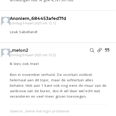
Anoniem_684453afed7fd
zondag 9 maart 2025 om 12:12
Leuk Sabeltand!
_melon2
zondag 9 maart 2025 om 12:22
Ik lees ook mee!
Ben in november verhuist. De voortuin voldoet
helemaal aan dit topic, maar de achtertuin alles
behalve. Heb aan 1 kant ook nog eens de muur van de
aanbouw van de buren, dus ik wil daar wel echt wat
veranderen en veel meer groen toevoegen.
Gewoon _melon met login problemen