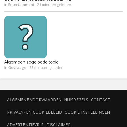
in
Entertainment
-
21 minuten geleden
Algemeen zegelbedeltopic
in
Gevraagd
-
33 minuten geleden
ALGEMENE VOORWAARDEN
HUISREGELS
CONTACT
PRIVACY- EN COOKIEBELEID
COOKIE INSTELLINGEN
ADVERTENTIEVRIJ?
DISCLAIMER