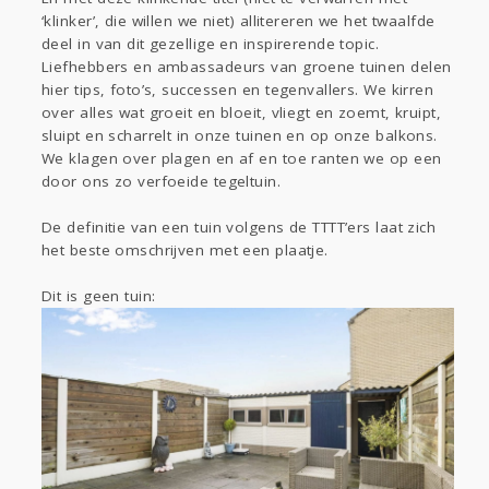
Sport
Contact
Viva zoekt
Aangeboden
‘klinker’, die willen we niet) allitereren we het twaalfde
Gevraagd
Horen
Doen
Zien
deel in van dit gezellige en inspirerende topic.
Liefhebbers en ambassadeurs van groene tuinen delen
Lezen
hier tips, foto’s, successen en tegenvallers. We kirren
over alles wat groeit en bloeit, vliegt en zoemt, kruipt,
sluipt en scharrelt in onze tuinen en op onze balkons.
We klagen over plagen en af en toe ranten we op een
door ons zo verfoeide tegeltuin.
De definitie van een tuin volgens de TTTT’ers laat zich
het beste omschrijven met een plaatje.
Dit is geen tuin: