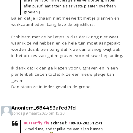
afsterven voor ik het als gele en verdorde sprieten
afknip. (Of laat zitten als er vaste planten overheen
groeien.)
Balen dat je lichaam niet meewerkt met je plannen en
werkzaamheden. Lang leve de pijnstillers.
Probleem met de bolletjes is dus dat ik nog niet weet
waar ik ze wil hebben en de hele tuin moet aangepakt
worden dus ik ben bang dat ik ze dan alsnog kwijtraak
in het proces van gaten graven voor nieuwe beplanting.
Ik denk dat ik dan ga kiezen voor uitgraven en in een
plantenbak zetten totdat ik ze een nieuw plekje kan
geven.
Dan staan ze in ieder geval in de grond.
Anoniem_684453afed7fd
zondag 9 maart 2025 om 15:20
Butterfly_fly
schreef:
↑
09-03-2025 12:41
Ik meld me, zodat jullie me van alles kunnen