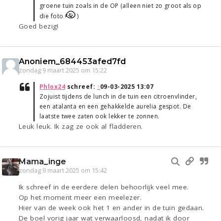
groene tuin zoals in de OP (alleen niet zo groot als op
die foto
)
Goed bezig!
Anoniem_684453afed7fd
zondag 9 maart 2025 om 15:22
Phlox24
schreef:
↑
09-03-2025 13:07
Zojuist tijdens de lunch in de tuin een citroenvlinder,
een atalanta en een gehakkelde aurelia gespot. De
laatste twee zaten ook lekker te zonnen.
Leuk leuk. Ik zag ze ook al fladderen.
Mama_inge
zondag 9 maart 2025 om 15:42
Ik schreef in de eerdere delen behoorlijk veel mee.
Op het moment meer een meelezer.
Hier van de week ook het 1 en ander in de tuin gedaan.
De boel vorig jaar wat verwaarloosd, nadat ik door