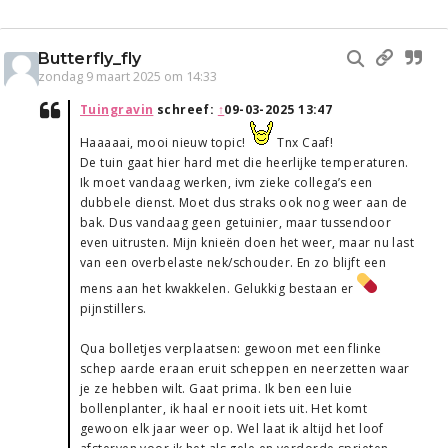
Butterfly_fly
zondag 9 maart 2025 om 14:33
Tuingravin
schreef:
↑
09-03-2025 13:47
Haaaaai, mooi nieuw topic!
Tnx Caaf!
De tuin gaat hier hard met die heerlijke temperaturen.
Ik moet vandaag werken, ivm zieke collega’s een
dubbele dienst. Moet dus straks ook nog weer aan de
bak. Dus vandaag geen getuinier, maar tussendoor
even uitrusten. Mijn knieën doen het weer, maar nu last
van een overbelaste nek/schouder. En zo blijft een
mens aan het kwakkelen. Gelukkig bestaan er
pijnstillers.
Qua bolletjes verplaatsen: gewoon met een flinke
schep aarde eraan eruit scheppen en neerzetten waar
je ze hebben wilt. Gaat prima. Ik ben een luie
bollenplanter, ik haal er nooit iets uit. Het komt
gewoon elk jaar weer op. Wel laat ik altijd het loof