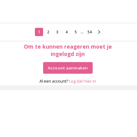
1
2
3
4
5
...
54
Om te kunnen reageren moet je
ingelogd zijn
Account aanmaken
Al een account?
Log dan hier in