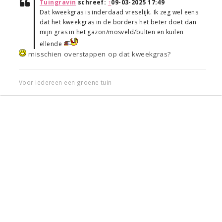
Tuingravin
schreef:
↑
09-03-2025 17:49
Dat kweekgras is inderdaad vreselijk. Ik zeg wel eens
dat het kweekgras in de borders het beter doet dan
mijn gras in het gazon/mosveld/bulten en kuilen
ellende
misschien overstappen op dat kweekgras?
Voor iedereen een groene tuin