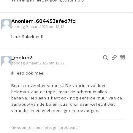
Anoniem_684453afed7fd
zondag 9 maart 2025 om 12:12
Leuk Sabeltand!
_melon2
zondag 9 maart 2025 om 12:22
Ik lees ook mee!
Ben in november verhuist. De voortuin voldoet
helemaal aan dit topic, maar de achtertuin alles
behalve. Heb aan 1 kant ook nog eens de muur van de
aanbouw van de buren, dus ik wil daar wel echt wat
veranderen en veel meer groen toevoegen.
Gewoon _melon met login problemen