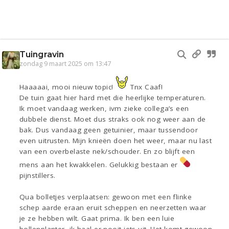
Tuingravin
zondag 9 maart 2025 om 13:47
Haaaaai, mooi nieuw topic!
Tnx Caaf!
De tuin gaat hier hard met die heerlijke temperaturen.
Ik moet vandaag werken, ivm zieke collega’s een
dubbele dienst. Moet dus straks ook nog weer aan de
bak. Dus vandaag geen getuinier, maar tussendoor
even uitrusten. Mijn knieën doen het weer, maar nu last
van een overbelaste nek/schouder. En zo blijft een
mens aan het kwakkelen. Gelukkig bestaan er
pijnstillers.
Qua bolletjes verplaatsen: gewoon met een flinke
schep aarde eraan eruit scheppen en neerzetten waar
je ze hebben wilt. Gaat prima. Ik ben een luie
bollenplanter, ik haal er nooit iets uit. Het komt gewoon