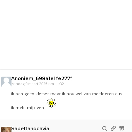
Anoniem_698a1e1fe277f
zondag 9 maart 2025 om 11:32
Ik ben geen kletser maar ik hou wel van meeloeren dus
ik meld mij even
Sabeltandcavia