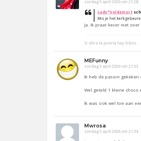
zondag 5 april 2026 om 21:28
Lady*Voldemort
sch
Mis je het kerkgebeure
Ja. Ik praat liever niet ov
Si abra la puerta hay lobos.
MEFunny
zondag 5 april 2026 om 21:33
Ik heb de pasion gekeken
Wel geteld 1 kleine choco 
Ik was ook wel toe aan ee
Mwrosa
zondag 5 april 2026 om 21:34