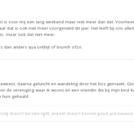
Het is voor mij een lang weekend maar niet meer dan dat. Voorhe
aar dat is ook niet meer voorgesteld dit jaar. Het leeft bij ons al
is, maar ook dat niet meer.
rs dan anders qua ontbijt of brunch ofzo.
weest, daarna geluncht en wandeling door het bos gemaakt. Gist
or de vereniging waar ik woon) en een vriendin die bij mijn kind
n huis gehaald.
wrong doesn't become right, and evil doesn't become good, just because i