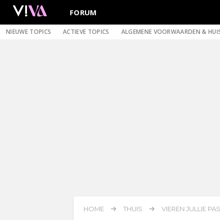
FORUM
NIEUWE TOPICS
ACTIEVE TOPICS
ALGEMENE VOORWAARDEN & HUI
HOME
THUIS
VIEREN JULLIE PA