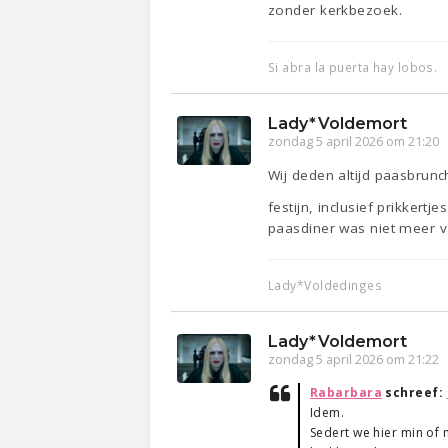
zonder kerkbezoek.
Si abra la puerta hay lobos.
Lady*Voldemort
zondag 5 april 2026 om 21:20
Wij deden altijd paasbrun
festijn, inclusief prikkertj
paasdiner was niet meer 
Lady*Voldedinges
Lady*Voldemort
zondag 5 april 2026 om 21:22
Rabarbara
schreef:
Idem.
Sedert we hier min of 