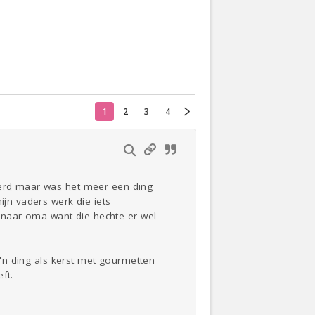
Actueel
Oekraïne
Klussen
1
2
3
4
Thuis
Lezen
vierd maar was het meer een ding
ijn vaders werk die iets
 naar oma want die hechte er wel
zo'n ding als kerst met gourmetten
ft.