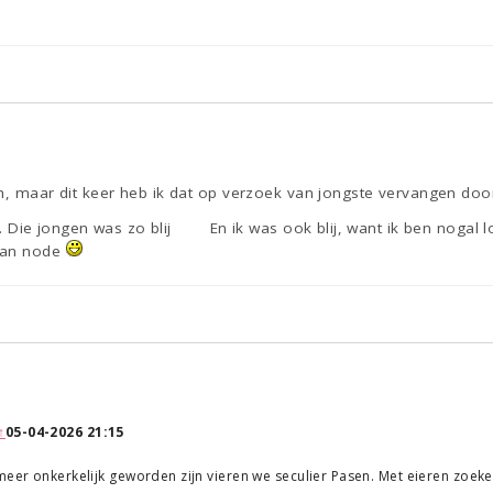
ch, maar dit keer heb ik dat op verzoek van jongste vervangen d
es. Die jongen was zo blij
En ik was ook blij, want ik ben nogal
van node
↑
05-04-2026 21:15
meer onkerkelijk geworden zijn vieren we seculier Pasen. Met eieren zoek