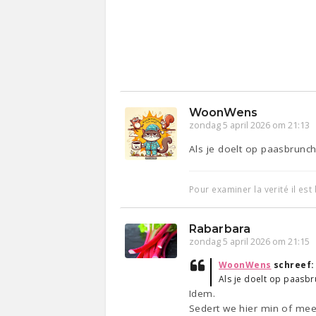
WoonWens
zondag 5 april 2026 om 21:13
Als je doelt op paasbrunchen
Pour examiner la verité il es
Rabarbara
zondag 5 april 2026 om 21:15
WoonWens
schreef
Als je doelt op paasbru
Idem.
Sedert we hier min of meer