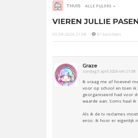
THUIS
ALLE PIJLERS
VIEREN JULLIE PASE
Relaties
Werk &
Ge
Studie
05-04-2026 21:08
87 berichten
Entertainment
Lijf & Lijn
Sport
Contact
Graze
zondag 5 april 2026 om 21:08
Ik vraag me af hoeveel me
voor op school en toen ik 
georganiseerd had voor de
waarde aan. Soms haal ik 
Als ik de tv reclames moet 
enzo. Ik hoor er eigenlijk