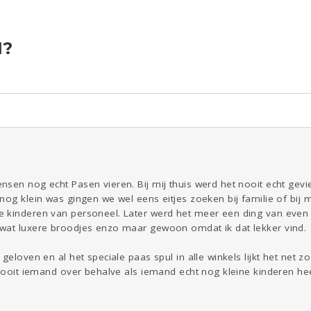
N?
ld & Recht
Reizen
Seks
Gezondheid
Coronavirus
Overig
COVID-19
Kinderen
Digi
Eten
Mode &
Zwanger
Psyche
Beauty
Viva zoekt
Aangeboden
Gevraagd
Horen
Doen
Zien
nsen nog echt Pasen vieren. Bij mij thuis werd het nooit echt ge
nog klein was gingen we wel eens eitjes zoeken bij familie of bij m
 kinderen van personeel. Later werd het meer een ding van even
wat luxere broodjes enzo maar gewoon omdat ik dat lekker vind.
geloven en al het speciale paas spul in alle winkels lijkt het net 
 nooit iemand over behalve als iemand echt nog kleine kinderen hee