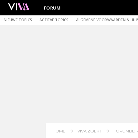
FORUM
NIEUWE TOPICS
ACTIEVE TOPICS
ALGEMENE VOORWAARDEN & HUI
HOME
VIVA ZOEKT
FORUMLID 