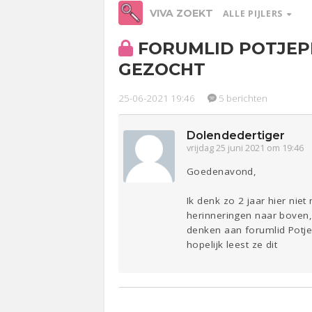
VIVA ZOEKT
ALLE PIJLERS
FORUMLID POTJEP
Relaties
Werk &
GEZOCHT
Studie
25-06-2021 19:46
5 berichten
Ge
Lijf & Lijn
Dolendedertiger
vrijdag 25 juni 2021 om 19:46
Entertainment
Goedenavond,
Sport
Contact
Ik denk zo 2 jaar hier ni
herinneringen naar boven,
denken aan forumlid Potje
hopelijk leest ze dit