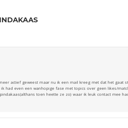
INDAKAAS
Seks
Coronavirus
COVID-19
ld & Recht
Reizen
Gezondheid
Overig
Kinderen
Digi
Eten
Mode &
Zwanger
Beauty
Psyche
Aangeboden
Gevraagd
Horen
Doen
Zien
et meer actief geweest maar nu ik een mail kreeg met dat het gaa
 ik had even een wanhopige fase met topics over geen likes/match
Viva zoekt
pindakaas(althans toen heette ze zo) waar ik leuk contact mee had