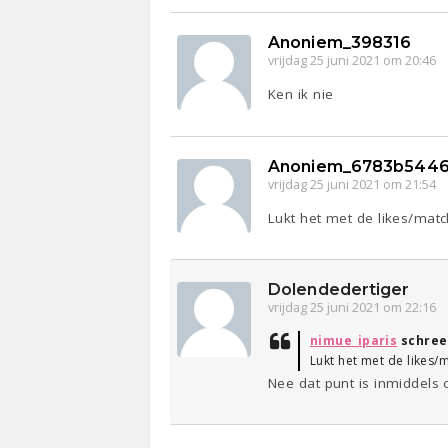
Anoniem_398316
vrijdag 25 juni 2021 om 20:46
Ken ik nie
Anoniem_6783b544
vrijdag 25 juni 2021 om 21:54
Lukt het met de likes/mat
Dolendedertiger
vrijdag 25 juni 2021 om 22:16
nimue_iparis
schree
Lukt het met de likes/
Nee dat punt is inmiddels