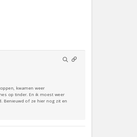
Actueel
Oekraïne
Klussen
Thuis
Lezen
t stoppen, kwamen weer
es op tinder. En ik moest weer
. Benieuwd of ze hier nog zit en