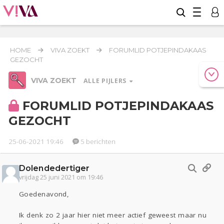
HOME
VIVA ZOEKT
FORUMLID POTJEPINDAKAAS
GEZOCHT
VIVA ZOEKT
ALLE PIJLERS
FORUMLID POTJEPINDAKAAS
GEZOCHT
Werk & Studie
Geld & Recht
25-06-2021 19:46
5 berichten
Relaties
Reizen
Dolendedertiger
Seks
Coronavirus
COVID-19
vrijdag 25 juni 2021 om 19:46
Goedenavond,
Gezondheid
Overig
Actueel
Oekraïne
Lijf & Lijn
Ik denk zo 2 jaar hier niet meer actief geweest maar nu