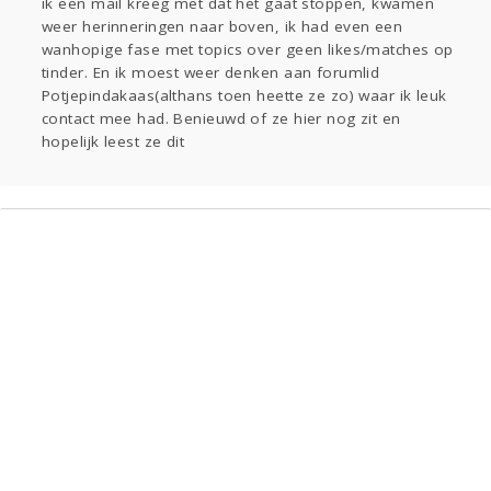
ik een mail kreeg met dat het gaat stoppen, kwamen
weer herinneringen naar boven, ik had even een
Entertainment
wanhopige fase met topics over geen likes/matches op
Digi
Eten
Mode & Beauty
tinder. En ik moest weer denken aan forumlid
Potjepindakaas(althans toen heette ze zo) waar ik leuk
contact mee had. Benieuwd of ze hier nog zit en
Kinderen
hopelijk leest ze dit
Zwanger
Psyche
Thuis
Klussen
Sport
Contact
Aangeboden
Viva zoekt
Gevraagd
Horen
Doen
Zien
Lezen