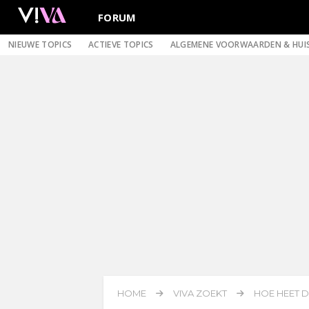
FORUM
NIEUWE TOPICS
ACTIEVE TOPICS
ALGEMENE VOORWAARDEN & HUI
HOME
VIVA ZOEKT
HOE HEET D