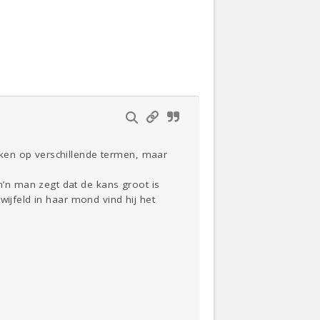
Actueel
Oekraïne
Thuis
Klussen
ken op verschillende termen, maar
Lezen
’n man zegt dat de kans groot is
wijfeld in haar mond vind hij het