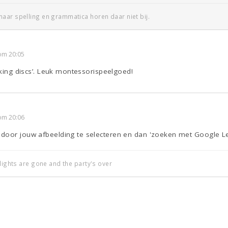
aar spelling en grammatica horen daar niet bij.
om 20:05
ocking discs’. Leuk montessorispeelgoed!
om 20:06
door jouw afbeelding te selecteren en dan 'zoeken met Google Le
 lights are gone and the party's over