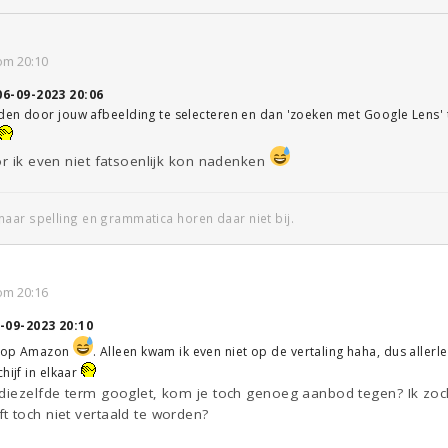
om 20:10
06-09-2023 20:06
den door jouw afbeelding te selecteren en dan 'zoeken met Google Lens' t
or ik even niet fatsoenlijk kon nadenken
aar spelling en grammatica horen daar niet bij.
om 20:16
-09-2023 20:10
e op Amazon
. Alleen kwam ik even niet op de vertaling haha, dus alle
hijf in elkaar
diezelfde term googlet, kom je toch genoeg aanbod tegen? Ik zocht
t toch niet vertaald te worden?