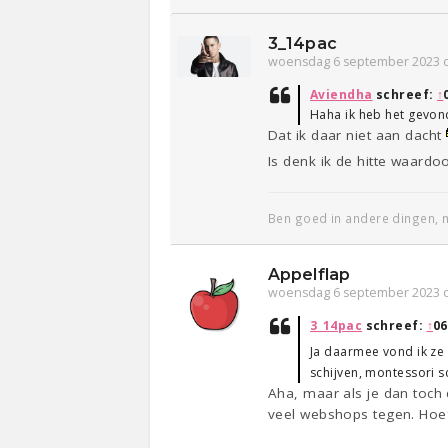
3_14pac
woensdag 6 september 2023 
Aviendha
schreef:
↑
Haha ik heb het gevon
Dat ik daar niet aan dacht
Is denk ik de hitte waardo
Ben goed in andere dingen, m
Appelflap
woensdag 6 september 2023 
3_14pac
schreef:
↑
06
Ja daarmee vond ik z
schijven, montessori sc
Aha, maar als je dan toch 
veel webshops tegen. Hoef