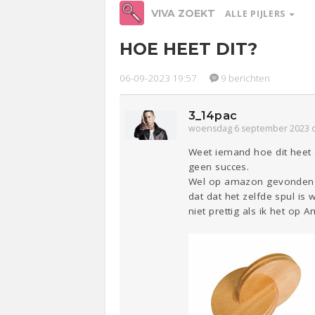
VIVA ZOEKT
ALLE PIJLERS
HOE HEET DIT?
Werk &
Studie
06-09-2023 19:57
9 berichten
Relaties
Ge
3_14pac
Entertainment
Lijf & Lijn
woensdag 6 september 2023 
Weet iemand hoe dit heet 
geen succes.
Sport
Contact
Wel op amazon gevonden (n
dat dat het zelfde spul is
niet prettig als ik het op