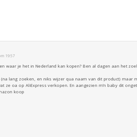
Reizen
Seks
Coronavirus
COVID-19
ld & Recht
Gezondheid
Overig
Kinderen
Digi
Eten
Mode &
Zwanger
om 19:57
Beauty
en waar je het in Nederland kan kopen? Ben al dagen aan het zoe
Psyche
Aangeboden
Gevraagd
Horen
Doen
Zien
a lang zoeken, en niks wijzer qua naam van dit product) maar m
 wat ze oa op AliExpress verkopen. En aangezien m’n baby dit onget
 Amazon koop
Viva zoekt