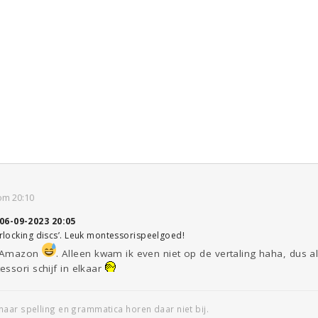
om 20:10
06-09-2023 20:05
terlocking discs’. Leuk montessorispeelgoed!
p Amazon
. Alleen kwam ik even niet op de vertaling haha, dus a
ssori schijf in elkaar
aar spelling en grammatica horen daar niet bij.