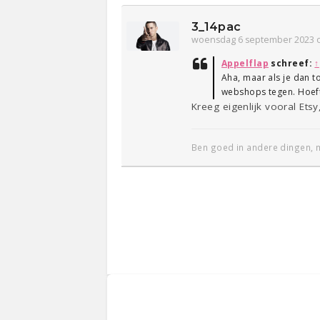
3_14pac
woensdag 6 september 2023 
Appelflap
schreef:
↑
Aha, maar als je dan t
webshops tegen. Hoeft
Kreeg eigenlijk vooral Et
Ben goed in andere dingen, m