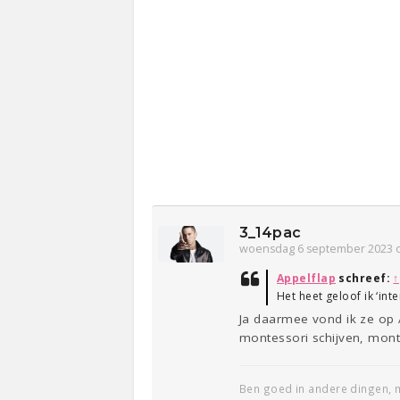
3_14pac
woensdag 6 september 2023 
Appelflap
schreef:
↑
Het heet geloof ik ‘in
Ja daarmee vond ik ze o
montessori schijven, monte
Ben goed in andere dingen, m