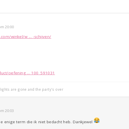
om 20:00
com/winkel/w ... -schijven/
duct/oefening ... 100_591031
 lights are gone and the party's over
om 20:03
de enige term die ik niet bedacht heb. Dankjewel