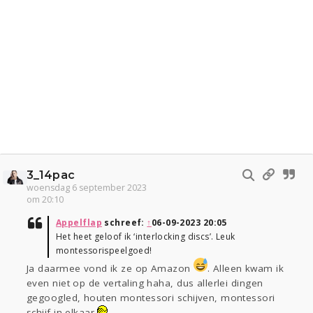
3_14pac
woensdag 6 september 2023
om 20:10
Appelflap
schreef:
↑
06-09-2023 20:05
Het heet geloof ik ‘interlocking discs’. Leuk
montessorispeelgoed!
Ja daarmee vond ik ze op Amazon
. Alleen kwam ik
even niet op de vertaling haha, dus allerlei dingen
gegoogled, houten montessori schijven, montessori
schijf in elkaar