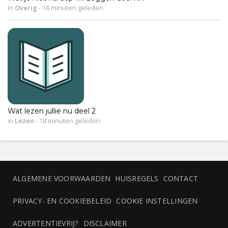
in
Overig
-
16 minuten geleden
Wat lezen jullie nu deel 2
in
Lezen
-
18 minuten geleden
ALGEMENE VOORWAARDEN
HUISREGELS
CONTACT
PRIVACY- EN COOKIEBELEID
COOKIE INSTELLINGEN
ADVERTENTIEVRIJ?
DISCLAIMER