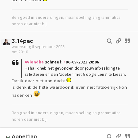
Ben goed in andere dingen, maar spelling en grammatica
horen daar niet bij.
3_14pac
woensdag 6 september 2023
om 20:10
Aviendha
schreef:
↑
06-09-2023 20:06
Haha ik heb het gevonden door jouw afbeelding te
selecteren en dan 'zoeken met Google Lens' te kiezen.
Dat ik daar niet aan dacht
Is denk ik de hitte waardoor ik even niet fatsoenlijk kon
nadenken
Ben goed in andere dingen, maar spelling en grammatica
horen daar niet bij.
Appelflap