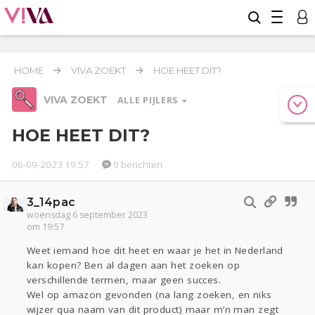
HOME
VIVA ZOEKT
HOE HEET DIT?
VIVA ZOEKT
ALLE PIJLERS
HOE HEET DIT?
06-09-2023 19:57
9 berichten
Relaties
Werk & Studie
Geld & Recht
Reizen
Seks
Gezondheid
Coronavirus
Overig
COVID-19
3_14pac
Actueel
Oekraïne
Entertainment
Lijf & Lijn
woensdag 6 september 2023
om 19:57
Kinderen
Digi
Eten
Mode & Beauty
Zwanger
Psyche
Thuis
Klussen
Weet iemand hoe dit heet en waar je het in Nederland
kan kopen? Ben al dagen aan het zoeken op
Sport
Contact
Aangeboden
verschillende termen, maar geen succes.
Wel op amazon gevonden (na lang zoeken, en niks
Viva zoekt
wijzer qua naam van dit product) maar m’n man zegt