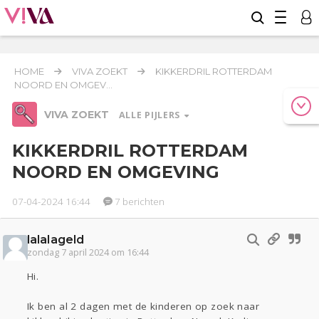
HOME
VIVA ZOEKT
KIKKERDRIL ROTTERDAM
NOORD EN OMGEV...
VIVA ZOEKT
ALLE PIJLERS
KIKKERDRIL ROTTERDAM
NOORD EN OMGEVING
Werk & Studie
Geld & Recht
07-04-2024 16:44
7 berichten
Relaties
Reizen
lalalageld
Seks
Coronavirus
COVID-19
zondag 7 april 2024 om 16:44
Hi.
Gezondheid
Overig
Actueel
Oekraïne
Entertainment
Lijf & Lijn
Ik ben al 2 dagen met de kinderen op zoek naar