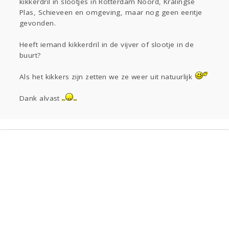
kikkerdril in slootjes in Rotterdam Noord, Kralingse
Kinderen
Digi
Eten
Mode & Beauty
Plas, Schieveen en omgeving, maar nog geen eentje
Thuis
Klussen
gevonden.
Heeft iemand kikkerdril in de vijver of slootje in de
Zwanger
Psyche
buurt?
Sport
Contact
Aangeboden
Als het kikkers zijn zetten we ze weer uit natuurlijk
Viva zoekt
Dank alvast
Gevraagd
Horen
Doen
Zien
Lezen