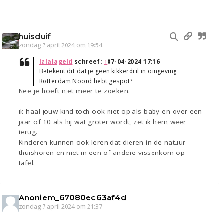
huisduif
zondag 7 april 2024 om 19:54
lalalageld
schreef:
↑
07-04-2024 17:16
Betekent dit dat je geen kikkerdril in omgeving
Rotterdam Noord hebt gespot?
Nee je hoeft niet meer te zoeken.
Ik haal jouw kind toch ook niet op als baby en over een
jaar of 10 als hij wat groter wordt, zet ik hem weer
terug.
Kinderen kunnen ook leren dat dieren in de natuur
thuishoren en niet in een of andere vissenkom op
tafel.
Anoniem_67080ec63af4d
zondag 7 april 2024 om 21:37