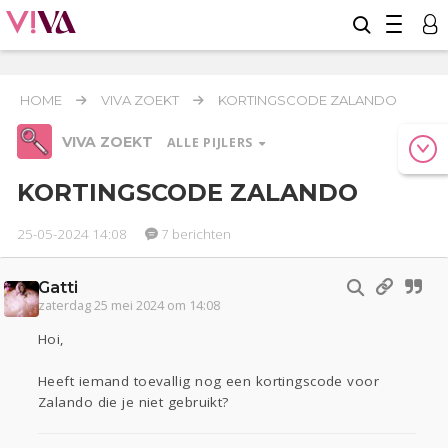
HOME
VIVA ZOEKT
KORTINGSCODE ZALANDO
VIVA ZOEKT
ALLE PIJLERS
KORTINGSCODE ZALANDO
25-05-2024 14:08
7 berichten
Werk & Studie
Gatti
Relaties
Geld & Recht
Reizen
zaterdag 25 mei 2024 om 14:08
Seks
Coronavirus
COVID-19
Hoi,
Gezondheid
Overig
Heeft iemand toevallig nog een kortingscode voor
Zalando die je niet gebruikt?
Actueel
Oekraïne
Lijf & Lijn