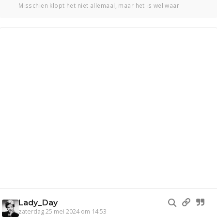
Misschien klopt het niet allemaal, maar het is wel waar
Entertainment
Kinderen
Digi
Eten
Mode & Beauty
Zwanger
Thuis
Klussen
Psyche
Sport
Contact
Aangeboden
Viva zoekt
Gevraagd
Horen
Doen
Zien
Lezen
Lady_Day
zaterdag 25 mei 2024 om 14:53