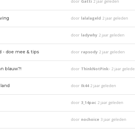
door
Gatti
2 jaar geleden
ving
door
lalalageld
2 jaar geleden
door
ladywhy
2 jaar geleden
 - doe mee & tips
door
rapsody
2 jaar geleden
n blauw?!
door
ThinkNotPink-
2 jaar geled
land
door
Ik44
2 jaar geleden
door
3_14pac
2 jaar geleden
door
nochoice
3 jaar geleden