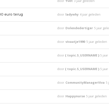
door
Yvet
3 jaar geleden
00 euro terug
door
ladywhy
4 jaar geleden
door
Dolendedertiger
5 jaar ge
door
vivaatje1990
5 jaar geleden
door
{ topic.S_USERNAME }
5 jaa
door
{ topic.S_USERNAME }
5 jaa
door
CommunityManagerViva
5 
door
Happynurse
5 jaar geleden