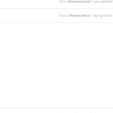
door
Kaaaaaaaatje
1 jaar gelede
door
ohmystelena
1 jaar geleden