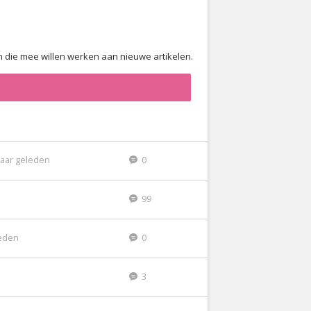
en die mee willen werken aan nieuwe artikelen.
jaar geleden
0
99
eden
0
3