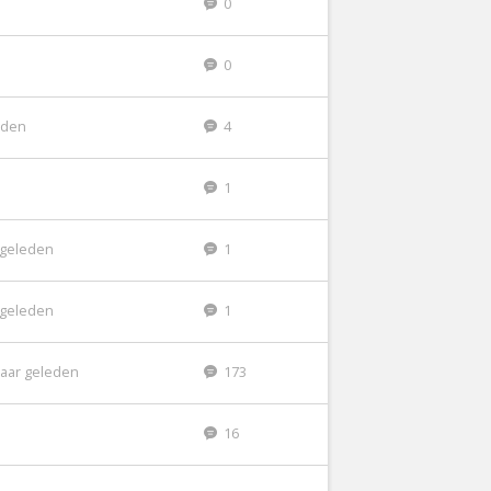
0
0
leden
4
1
r geleden
1
r geleden
1
jaar geleden
173
16