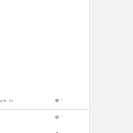
r geleden
3
1