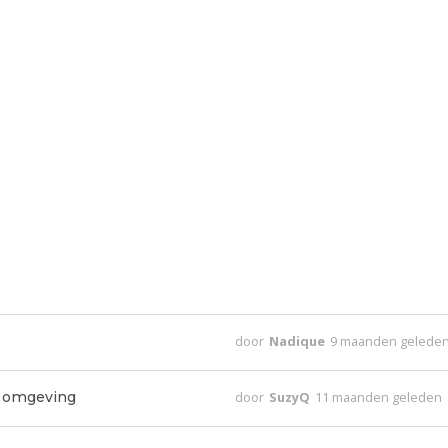
door
Nadique
9 maanden gelede
n omgeving
door
SuzyQ
11 maanden geleden