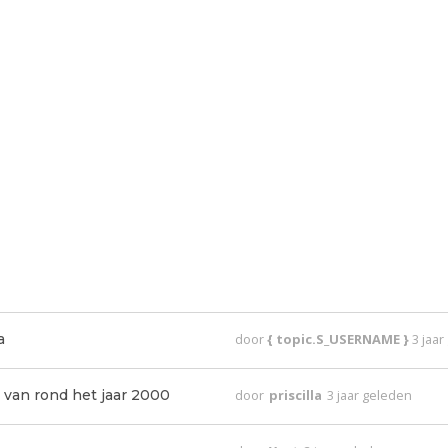
a
door
{ topic.S_USERNAME }
3 jaa
 van rond het jaar 2000
door
priscilla
3 jaar geleden