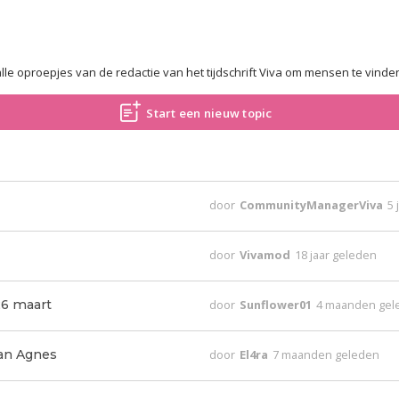
 alle oproepjes van de redactie van het tijdschrift Viva om mensen te vind
Start een nieuw topic
door
CommunityManagerViva
5 
door
Vivamod
18 jaar geleden
26 maart
door
Sunflower01
4 maanden gel
van Agnes
door
El4ra
7 maanden geleden