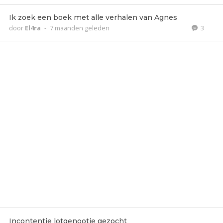
Ik zoek een boek met alle verhalen van Agnes
door
El4ra
-
7 maanden geleden
3
Incontentie lotgenootje gezocht