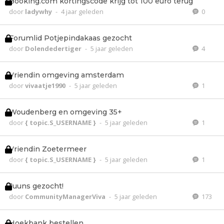
Booking.com kortingscode krijg tot 100 euro terug
door
ladywhy
-
4 jaar geleden
0
Forumlid Potjepindakaas gezocht
door
Dolendedertiger
-
5 jaar geleden
4
Vriendin omgeving amsterdam
door
vivaatje1990
-
5 jaar geleden
1
Woudenberg en omgeving 35+
door
{ topic.S_USERNAME }
-
5 jaar geleden
1
Vriendin Zoetermeer
door
{ topic.S_USERNAME }
-
5 jaar geleden
1
Juuns gezocht!
door
CommunityManagerViva
-
5 jaar geleden
173
Hoekbank bestellen