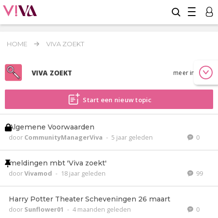
HOME
VIVA ZOEKT
VIVA ZOEKT
meer info
Start een nieuw topic
Algemene Voorwaarden
door
CommunityManagerViva
-
5 jaar geleden
0
meldingen mbt 'Viva zoekt'
door
Vivamod
-
18 jaar geleden
99
Harry Potter Theater Scheveningen 26 maart
door
Sunflower01
-
4 maanden geleden
0