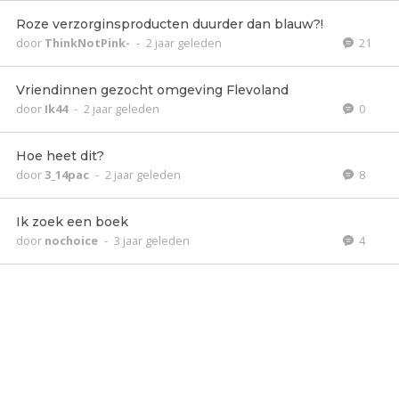
Roze verzorginsproducten duurder dan blauw?!
door
ThinkNotPink-
-
2 jaar geleden
21
Vriendinnen gezocht omgeving Flevoland
door
Ik44
-
2 jaar geleden
0
Hoe heet dit?
door
3_14pac
-
2 jaar geleden
8
Ik zoek een boek
door
nochoice
-
3 jaar geleden
4