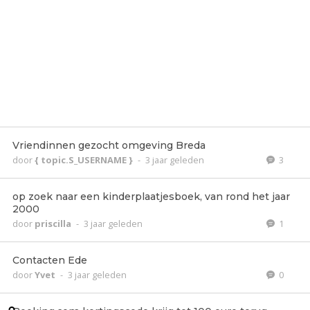
Vriendinnen gezocht omgeving Breda
door
{ topic.S_USERNAME }
-
3 jaar geleden
3
op zoek naar een kinderplaatjesboek, van rond het jaar
2000
door
priscilla
-
3 jaar geleden
1
Contacten Ede
door
Yvet
-
3 jaar geleden
0