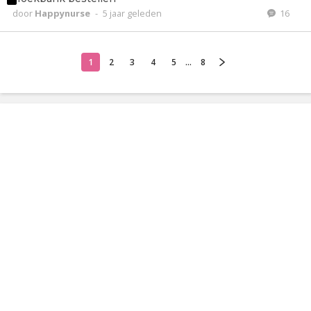
door
Happynurse
-
5 jaar geleden
16
1
2
3
4
5
...
8