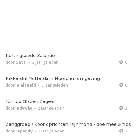
Kortingscode Zalando
door
Gatti
-
2 jaar geleden
6
Kikkerdril Rotterdam Noord en omgeving
door
lalalageld
-
2 jaar geleden
6
Jumbo Glazen Zegels
door
ladywhy
-
2 jaar geleden
3
Zanggroep / koor oprichten Rijnmond - doe mee & tips
door
rapsody
-
2 jaar geleden
2