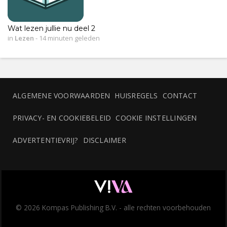
Wat lezen jullie nu deel 2
in
Lezen
-
14 minuten geleden
ALGEMENE VOORWAARDEN
HUISREGELS
CONTACT
PRIVACY- EN COOKIEBELEID
COOKIE INSTELLINGEN
ADVERTENTIEVRIJ?
DISCLAIMER
© 2026 Kompas Publishing B.V. - alle rechten voorbehouden