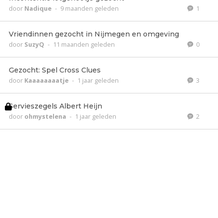
door
Nadique
-
9 maanden geleden
1
Vriendinnen gezocht in Nijmegen en omgeving
door
SuzyQ
-
11 maanden geleden
0
Gezocht: Spel Cross Clues
door
Kaaaaaaaatje
-
1 jaar geleden
3
Servieszegels Albert Heijn
door
ohmystelena
-
1 jaar geleden
2