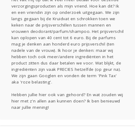
Viva zoekt
verzorgingsproducten als mijn vriend. Hoe kan dit? Ik
Gevraagd
Horen
Doen
Zien
en een vriendin zijn op onderzoek uitgegaan. We zijn
langs gegaan bij de Kruidvat en schrokken toen we
Lezen
keken naar de prijsverschillen tussen mannen en
vrouwen deodorant/parfum/shampoo. Het prijsverschil
kan oplopen van 40 cent tot 6 euro. Bij de parfums
mag je denken aan honderd euro prijsverschil (ten
nadele van de vrouw). Ik hoor je denken: maar wij
hebben toch ook meer/andere ingrediënten in het
product zitten dus daar betalen we voor. Wat blijkt, de
ingrediënten zijn vaak PRECIES hetzelfde (op geur na).
We zijn gaan Googlen en vonden de term 'Pink Tax'
aka 'roze belasting'.
Hebben jullie hier ook van gehoord? En wat zouden wij
hier met z'n allen aan kunnen doen? Ik ben benieuwd
naar jullie mening!