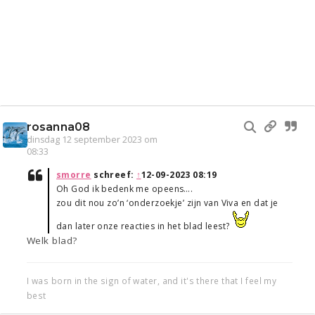
rosanna08
dinsdag 12 september 2023 om
08:33
smorre
schreef:
↑
12-09-2023 08:19
Oh God ik bedenk me opeens….
zou dit nou zo’n ‘onderzoekje’ zijn van Viva en dat je
dan later onze reacties in het blad leest?
Welk blad?
I was born in the sign of water, and it's there that I feel my
best