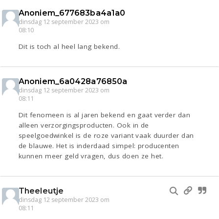
Anoniem_677683ba4a1a0
dinsdag 12 september 2023 om
08:10
Dit is toch al heel lang bekend.
Anoniem_6a0428a76850a
dinsdag 12 september 2023 om
08:11
Dit fenomeen is al jaren bekend en gaat verder dan
alleen verzorgingsproducten. Ook in de
speelgoedwinkel is de roze variant vaak duurder dan
de blauwe. Het is inderdaad simpel: producenten
kunnen meer geld vragen, dus doen ze het.
Theeleutje
dinsdag 12 september 2023 om
08:11