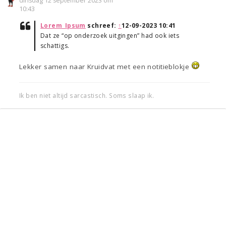
dinsdag 12 september 2023 om
10:43
Lorem_Ipsum
schreef:
↑
12-09-2023 10:41
Dat ze “op onderzoek uitgingen” had ook iets
schattigs.
Lekker samen naar Kruidvat met een notitieblokje
Ik ben niet altijd sarcastisch. Soms slaap ik.