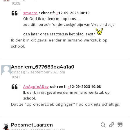
10:08
smorre
schreef:
↑
12-09-2023 08:19
Oh God ik bedenk me opeens….
zou dit nou zo’n ‘onderzoekje’ zijn van Viva en dat je
dan later onze reacties in het blad leest?
Ik denk in dit geval eerder in iemand werkstuk op
school.
Anoniem_677683ba4a1a0
dinsdag 12 september 2023 om
10:41
AnAppleADay
schreef:
↑
12-09-2023 10:08
Ik denk in dit geval eerder in iemand werkstuk op
school.
Dat ze “op onderzoek uitgingen” had ook iets schattigs.
PoesmetLaarzen