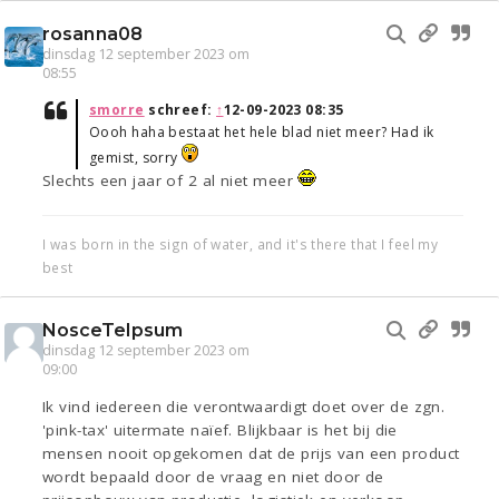
rosanna08
dinsdag 12 september 2023 om
08:55
smorre
schreef:
↑
12-09-2023 08:35
Oooh haha bestaat het hele blad niet meer? Had ik
gemist, sorry
Slechts een jaar of 2 al niet meer
I was born in the sign of water, and it's there that I feel my
best
NosceTeIpsum
dinsdag 12 september 2023 om
09:00
Ik vind iedereen die verontwaardigt doet over de zgn.
'pink-tax' uitermate naïef. Blijkbaar is het bij die
mensen nooit opgekomen dat de prijs van een product
wordt bepaald door de vraag en niet door de