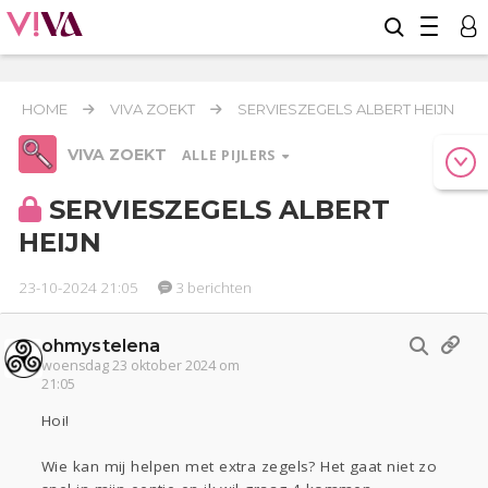
HOME
VIVA ZOEKT
SERVIESZEGELS ALBERT HEIJN
VIVA ZOEKT
ALLE PIJLERS
SERVIESZEGELS ALBERT
HEIJN
Werk & Studie
23-10-2024 21:05
3 berichten
Relaties
Geld & Recht
Reizen
ohmystelena
Seks
Coronavirus
COVID-19
woensdag 23 oktober 2024 om
21:05
Gezondheid
Overig
Hoi!
Actueel
Oekraïne
Lijf & Lijn
Wie kan mij helpen met extra zegels? Het gaat niet zo