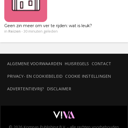
Geen zin meer om ver te rijden: wat is leuk?
in
Reizen
-
30 minuten geleden
ALGEMENE VOORWAARDEN
HUISREGELS
CONTACT
PRIVACY- EN COOKIEBELEID
COOKIE INSTELLINGEN
ADVERTENTIEVRIJ?
DISCLAIMER
© 2026 Kompas Publishing B.V. - alle rechten voorbehouden