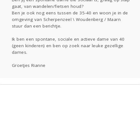
gaat, van wandelen/fietsen houd?
Entertainment
Ben je ook nog eens tussen de 35-40 en woon je in de
omgeving van Scherpenzeel \ Woudenberg / Maarn
Digi
Eten
Mode & Beauty
stuur dan een berichtje.
Kinderen
Ik ben een spontane, sociale en actieve dame van 40
(geen kinderen) en ben op zoek naar leuke gezellige
Zwanger
Thuis
Klussen
dames.
Groetjes Rianne
Psyche
Sport
Contact
Aangeboden
Viva zoekt
Gevraagd
Horen
Doen
Zien
Lezen