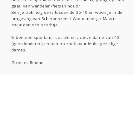
gaat, van wandelen/fietsen houd?
Entertainment
Ben je ook nog eens tussen de 35-40 en woon je in de
omgeving van Scherpenzeel \ Woudenberg / Maarn
Digi
Eten
Mode & Beauty
stuur dan een berichtje.
Kinderen
Ik ben een spontane, sociale en actieve dame van 40
(geen kinderen) en ben op zoek naar leuke gezellige
Psyche
Thuis
Klussen
dames.
Groetjes Rianne
Zwanger
Sport
Contact
Aangeboden
Viva zoekt
Gevraagd
Horen
Doen
Zien
Lezen