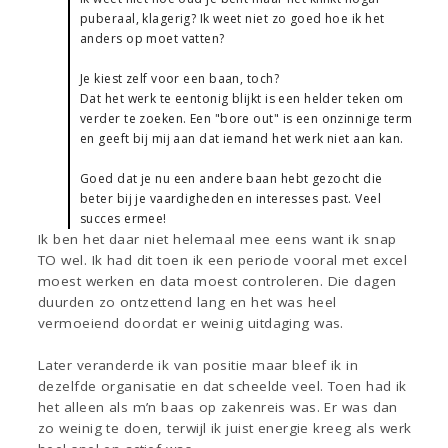
puberaal, klagerig? Ik weet niet zo goed hoe ik het
anders op moet vatten?
Je kiest zelf voor een baan, toch?
Dat het werk te eentonig blijkt is een helder teken om
verder te zoeken. Een "bore out" is een onzinnige term
en geeft bij mij aan dat iemand het werk niet aan kan.
Goed dat je nu een andere baan hebt gezocht die
beter bij je vaardigheden en interesses past. Veel
succes ermee!
Ik ben het daar niet helemaal mee eens want ik snap
TO wel. Ik had dit toen ik een periode vooral met excel
moest werken en data moest controleren. Die dagen
duurden zo ontzettend lang en het was heel
vermoeiend doordat er weinig uitdaging was.
Later veranderde ik van positie maar bleef ik in
dezelfde organisatie en dat scheelde veel. Toen had ik
het alleen als m’n baas op zakenreis was. Er was dan
zo weinig te doen, terwijl ik juist energie kreeg als werk