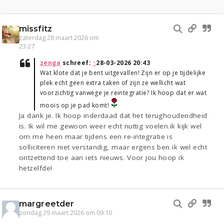
missfitz
zaterdag 28 maart 2026 om
23:27
zenga
schreef:
↑
28-03-2026 20:43
Wat klote dat je bent uitgevallen! Zijn er op je tijdelijke
plek echt geen extra taken of zijn ze wellicht wat
voorzichtig vanwege je reintegratie? Ik hoop dat er wat
moois op je pad komt!
Ja dank je. Ik hoop inderdaad dat het terughoudendheid
is. Ik wil me gewoon weer echt nuttig voelen.ik kijk wel
om me heen maar tijdens een re-integratie is
solliciteren niet verstandig, maar ergens ben ik wel echt
ontzettend toe aan iets nieuws. Voor jou hoop ik
hetzelfde!
margreetder
zondag 29 maart 2026 om 09:10