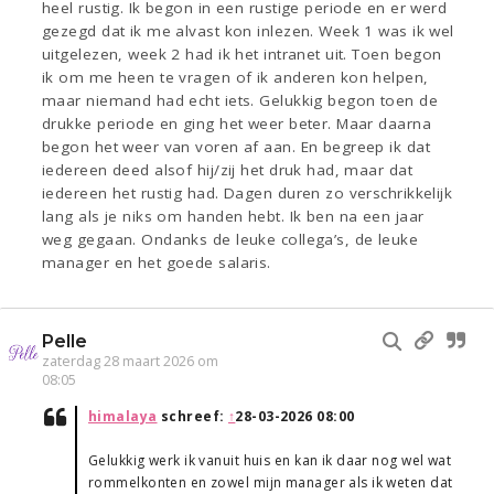
heel rustig. Ik begon in een rustige periode en er werd
gezegd dat ik me alvast kon inlezen. Week 1 was ik wel
uitgelezen, week 2 had ik het intranet uit. Toen begon
ik om me heen te vragen of ik anderen kon helpen,
maar niemand had echt iets. Gelukkig begon toen de
drukke periode en ging het weer beter. Maar daarna
begon het weer van voren af aan. En begreep ik dat
iedereen deed alsof hij/zij het druk had, maar dat
iedereen het rustig had. Dagen duren zo verschrikkelijk
lang als je niks om handen hebt. Ik ben na een jaar
weg gegaan. Ondanks de leuke collega’s, de leuke
manager en het goede salaris.
Pelle
zaterdag 28 maart 2026 om
08:05
himalaya
schreef:
↑
28-03-2026 08:00
Gelukkig werk ik vanuit huis en kan ik daar nog wel wat
rommelkonten en zowel mijn manager als ik weten dat