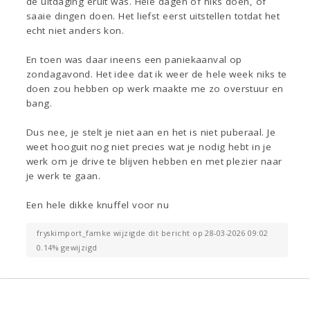
de uitdaging eruit was. Hele dagen of niks doen, of
saaie dingen doen. Het liefst eerst uitstellen totdat het
echt niet anders kon.
En toen was daar ineens een paniekaanval op
zondagavond. Het idee dat ik weer de hele week niks te
doen zou hebben op werk maakte me zo overstuur en
bang.
Dus nee, je stelt je niet aan en het is niet puberaal. Je
weet hooguit nog niet precies wat je nodig hebt in je
werk om je drive te blijven hebben en met plezier naar
je werk te gaan.
Een hele dikke knuffel voor nu
fryskimport_famke wijzigde dit bericht op 28-03-2026 09:02
0.14% gewijzigd