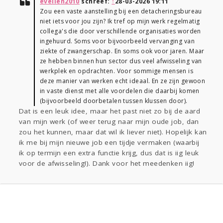
evelien2010
schreef:
↑
28-03-2026 19:11
Zou een vaste aanstelling bij een detacheringsbureau
niet iets voor jou zijn? Ik tref op mijn werk regelmatig
collega's die door verschillende organisaties worden
ingehuurd. Soms voor bijvoorbeeld vervanging van
ziekte of zwangerschap. En soms ook voor jaren. Maar
ze hebben binnen hun sector dus veel afwisseling van
werkplek en opdrachten. Voor sommige mensen is
deze manier van werken echt ideaal. En ze zijn gewoon
in vaste dienst met alle voordelen die daarbij komen
(bijvoorbeeld doorbetalen tussen klussen door).
Dat is een leuk idee, maar het past niet zo bij de aard
van mijn werk (of weer terug naar mijn oude job, dan
zou het kunnen, maar dat wil ik liever niet). Hopelijk kan
ik me bij mijn nieuwe job een tijdje vermaken (waarbij
ik op termijn een extra functie krijg, dus dat is iig leuk
voor de afwisseling!). Dank voor het meedenken iig!