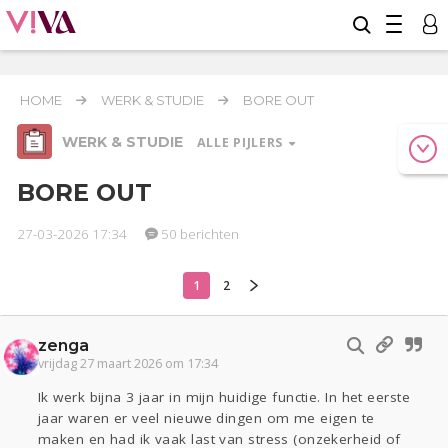
HOME
WERK & STUDIE
BORE OUT
WERK & STUDIE
ALLE PIJLERS
BORE OUT
27-03-2026 17:34
50 berichten
Relaties
Geld & Recht
Reizen
1
2
Werk & Studie
Seks
Gezondheid
Coronavirus
Overig
COVID-19
zenga
Actueel
Oekraïne
Entertainment
Lijf & Lijn
vrijdag 27 maart 2026 om 17:34
Kinderen
Digi
Eten
Mode & Beauty
Ik werk bijna 3 jaar in mijn huidige functie. In het eerste
Zwanger
Psyche
Thuis
Klussen
jaar waren er veel nieuwe dingen om me eigen te
maken en had ik vaak last van stress (onzekerheid of
Sport
Contact
Viva zoekt
Aangeboden