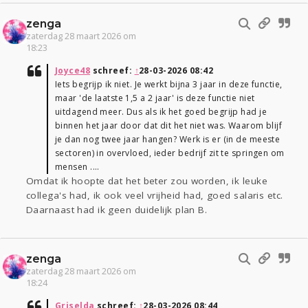
zenga
zaterdag 28 maart 2026 om
18:23
Joyce48
schreef:
↑
28-03-2026 08:42
Iets begrijp ik niet. Je werkt bijna 3 jaar in deze functie,
maar 'de laatste 1,5 a 2 jaar' is deze functie niet
uitdagend meer. Dus als ik het goed begrijp had je
binnen het jaar door dat dit het niet was. Waarom blijf
je dan nog twee jaar hangen? Werk is er (in de meeste
sectoren) in overvloed, ieder bedrijf zit te springen om
mensen ....
Omdat ik hoopte dat het beter zou worden, ik leuke
collega's had, ik ook veel vrijheid had, goed salaris etc.
Daarnaast had ik geen duidelijk plan B.
zenga
zaterdag 28 maart 2026 om
18:24
Griselda
schreef:
↑
28-03-2026 08:44