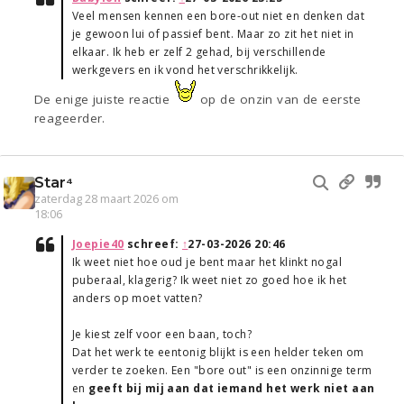
Veel mensen kennen een bore-out niet en denken dat
je gewoon lui of passief bent. Maar zo zit het niet in
elkaar. Ik heb er zelf 2 gehad, bij verschillende
werkgevers en ik vond het verschrikkelijk.
De enige juiste reactie
op de onzin van de eerste
reageerder.
Star⁴
zaterdag 28 maart 2026 om
18:06
Joepie40
schreef:
↑
27-03-2026 20:46
Ik weet niet hoe oud je bent maar het klinkt nogal
puberaal, klagerig? Ik weet niet zo goed hoe ik het
anders op moet vatten?
Je kiest zelf voor een baan, toch?
Dat het werk te eentonig blijkt is een helder teken om
verder te zoeken. Een "bore out" is een onzinnige term
en
geeft bij mij aan dat iemand het werk niet aan