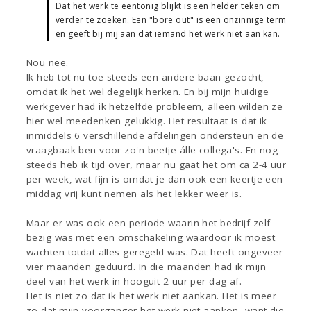
Dat het werk te eentonig blijkt is een helder teken om
verder te zoeken. Een "bore out" is een onzinnige term
en geeft bij mij aan dat iemand het werk niet aan kan.
Nou nee.
Ik heb tot nu toe steeds een andere baan gezocht,
omdat ik het wel degelijk herken. En bij mijn huidige
werkgever had ik hetzelfde probleem, alleen wilden ze
hier wel meedenken gelukkig. Het resultaat is dat ik
inmiddels 6 verschillende afdelingen ondersteun en de
vraagbaak ben voor zo'n beetje álle collega's. En nog
steeds heb ik tijd over, maar nu gaat het om ca 2-4 uur
per week, wat fijn is omdat je dan ook een keertje een
middag vrij kunt nemen als het lekker weer is.
Maar er was ook een periode waarin het bedrijf zelf
bezig was met een omschakeling waardoor ik moest
wachten totdat alles geregeld was. Dat heeft ongeveer
vier maanden geduurd. In die maanden had ik mijn
deel van het werk in hooguit 2 uur per dag af.
Het is niet zo dat ik het werk niet aankan. Het is meer
zo dat mijn voorganger het werk niet aankon, want die