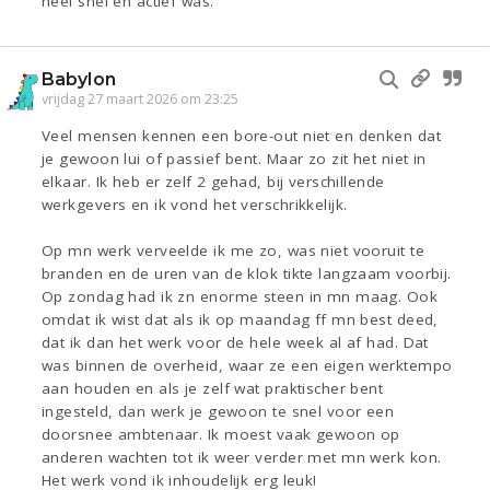
heel snel en actief was.
Babylon
vrijdag 27 maart 2026 om 23:25
Veel mensen kennen een bore-out niet en denken dat
je gewoon lui of passief bent. Maar zo zit het niet in
elkaar. Ik heb er zelf 2 gehad, bij verschillende
werkgevers en ik vond het verschrikkelijk.
Op mn werk verveelde ik me zo, was niet vooruit te
branden en de uren van de klok tikte langzaam voorbij.
Op zondag had ik zn enorme steen in mn maag. Ook
omdat ik wist dat als ik op maandag ff mn best deed,
dat ik dan het werk voor de hele week al af had. Dat
was binnen de overheid, waar ze een eigen werktempo
aan houden en als je zelf wat praktischer bent
ingesteld, dan werk je gewoon te snel voor een
doorsnee ambtenaar. Ik moest vaak gewoon op
anderen wachten tot ik weer verder met mn werk kon.
Het werk vond ik inhoudelijk erg leuk!