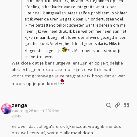
en nu ben ik tijdelijk ergens anders begonnen op een
afdeling in het kader van re-integratie want ik ben
uiteindelijk uitgevallen. Maar zelfde probleem, ook hier
zit ik weer de uren weg te kijken. En ondertussen voel
ik me ontzettend tekort schieten want iedereen om me
heen lijkt wel heel druk. Ik ben wel om me heen aan het
kijken maar ik zeg net als eerder al werd gezegd in een
gouden kooi. Veel vrijheid, heel goed salaris. Niks te
klagen dus eigenlijk
. Maar het is funest voor je
zelfvertrouwen.
Wat klote dat je bent uitgevallen! Zijn er op je tijdelijke
plek echt geen extra taken of zijn ze wellicht wat
voorzichtig vanwege je reintegratie? Ik hoop dat er wat
moois op je pad komt!
zenga
zaterdag 28 maart 2026 om
20:45
En over dat collega's druk lijken...dat vraag ik me dus
ook wel eens af, wat die allemaal doen...