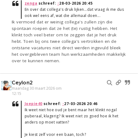
zenga
schreef:
↑
28-03-2026 20:45
En over dat collega's druk lijken...dat vraag ik me dus
ook wel eens af, wat die allemaal doen...
Ik vermoed dat er weinig collega's zullen zijn die
spontaan roepen dat ze het (te) rustig hebben. Het
klinkt toch veel beter om te zeggen dat je het druk
hebt. Toen bij ons twee collega's vertrokken en de
ontstane vacatures niet direct werden ingevuld bleek
het overgebleven team hun werkzaamheden makkelijk
over te kunnen nemen.
Ceylon2
maandag 30 maart 2026 om
12:15
Joepie40
schreef:
↑
27-03-2026 20:46
Ik weet niet hoe oud je bent maar het klinkt nogal
puberaal, klagerig? Ik weet niet zo goed hoe ik het
anders op moet vatten?
Je kiest zelf voor een baan, toch?