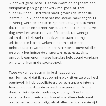
ik het wel goed deed). Daarna kwam er langzaam aan
Gevraagd
Horen
Doen
Zien
ontspanning en ging het werk me goed af. Écht
Lezen
superleuk heb ik het werk nooit gevonden, maar de
laatste 1,5 a 2 jaar staat het me steeds meer tegen. Er
is weinig werk en de taken zijn niet uitdagend. Ik merk
dat ik slomer en slomer wordt. Soms doe ik een halve
dag over het versturen van één email. De weinige
taken die ik heb stel ik uit. Ik zit constant op mijn
telefoon. De laatste weken is het min of meer
onhoudbaar geworden, ik ben vermoeid, onverschillig
en wat ik het liefste doe (sporten) gaat nauwelijks
omdat ik een enorm hoge hartslag heb. Stond vandaag
bijna te janken in de sportschool.
Twee weken geleden mijn leidinggevende
geinformeerd dat ik niet op mijn plek zit en ze was heel
begripvol. Ik heb gesolliciteerd op een andere interne
functie en ben daar deze week aangenomen. Het is
denk ik niet mijn droombaan, maar geeft wel meer
kans op doorgroeien tzt. Ik voel me alleen helemaal
niet blij en vooral labielig, alsof alles van de laatste tijd