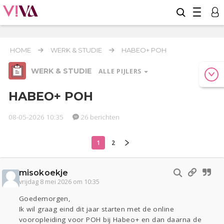
HOME
WERK & STUDIE
HABEO+ POH
WERK & STUDIE
ALLE PIJLERS
HABEO+ POH
08-05-2026 10:35
26 berichten
Relaties
Geld & Recht
Reizen
1
2
Werk & Studie
Seks
Gezondheid
Coronavirus
Overig
COVID-19
misokoekje
Actueel
Oekraïne
Entertainment
Lijf & Lijn
vrijdag 8 mei 2026 om 10:35
Kinderen
Digi
Eten
Mode & Beauty
Goedemorgen,
Zwanger
Psyche
Thuis
Klussen
Ik wil graag eind dit jaar starten met de online
vooropleiding voor POH bij Habeo+ en dan daarna de
Sport
Contact
Viva zoekt
Aangeboden