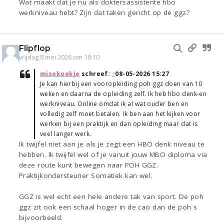
Wat maakt dat je nu als doktersassistente hbo
werkniveau hebt? Zijn dat taken gericht op de ggz?
Flipflop
vrijdag 8 mei 2026 om 18:10
misokoekje
schreef:
↑
08-05-2026 15:27
Je kan hierbij een vooropleiding poh ggz doen van 10
weken en daarna de opleiding zelf. Ik heb hbo denk-en
werkniveau. Online omdat ik al wat ouder ben en
volledig zelf moet betalen. Ik ben aan het kijken voor
werken bij een praktijk en dan opleiding maar dat is
veel langer werk.
Ik twijfel niet aan je als je zegt een HBO denk niveau te
hebben. Ik twijfel wel of je vanuit jouw MBO diploma via
deze route kunt bewegen naar POH GGZ.
Praktijkondersteuner Somatiek kan wel.
GGZ is wel echt een hele andere tak van sport. De poh
ggz zit ook een schaal hoger in de cao dan de poh s
bijvoorbeeld.