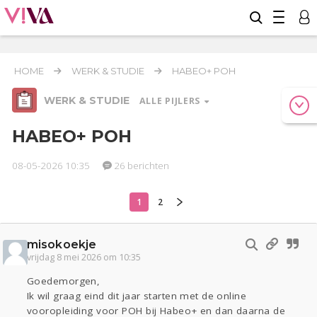
HOME
WERK & STUDIE
HABEO+ POH
WERK & STUDIE
ALLE PIJLERS
HABEO+ POH
08-05-2026 10:35
26 berichten
Relaties
Geld & Recht
Reizen
1
2
Werk & Studie
Seks
Gezondheid
Coronavirus
Overig
COVID-19
misokoekje
Actueel
Oekraïne
Entertainment
Lijf & Lijn
vrijdag 8 mei 2026 om 10:35
Kinderen
Digi
Eten
Mode & Beauty
Goedemorgen,
Zwanger
Psyche
Thuis
Klussen
Ik wil graag eind dit jaar starten met de online
vooropleiding voor POH bij Habeo+ en dan daarna de
Sport
Contact
Viva zoekt
Aangeboden