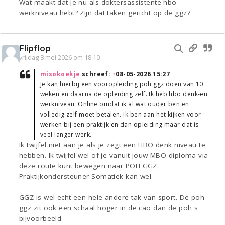
Wat maakt dat je nu als doktersassistente hbo
werkniveau hebt? Zijn dat taken gericht op de ggz?
Flipflop
vrijdag 8 mei 2026 om 18:10
misokoekje
schreef:
↑
08-05-2026 15:27
Je kan hierbij een vooropleiding poh ggz doen van 10
weken en daarna de opleiding zelf. Ik heb hbo denk-en
werkniveau. Online omdat ik al wat ouder ben en
volledig zelf moet betalen. Ik ben aan het kijken voor
werken bij een praktijk en dan opleiding maar dat is
veel langer werk.
Ik twijfel niet aan je als je zegt een HBO denk niveau te
hebben. Ik twijfel wel of je vanuit jouw MBO diploma via
deze route kunt bewegen naar POH GGZ.
Praktijkondersteuner Somatiek kan wel.
GGZ is wel echt een hele andere tak van sport. De poh
ggz zit ook een schaal hoger in de cao dan de poh s
bijvoorbeeld.