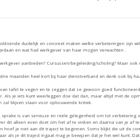
ldoende duidelijk en concreet maken welke verbeteringen zijn wil
 gedaan en wat had werkgever van haar mogen verwachten .
werkgever aanbieden? Cursussen/begeleiding/scholing? Maar ook 
j drie maanden heel kort bij haar dienstverband en denk ook bij haa
 van tafel te vegen en te zeggen dat ze gewoon goed functioneerde. 
r. Als je iets kunt weerleggen doe dat dan, maar altijd met de opme
en zal blijven staan voor opbouwende kritiek.
el sprake is van serieuze en reële gelegenheid om tot verbetering
er dit alleen even doet om het af te vinken en daarna van je af te
n hoef je niet aan dit traject te beginnen. Soms blijkt die uit de c
aar als je dit traject ingaat mag je bewijzen dat je het wel kunt. Da