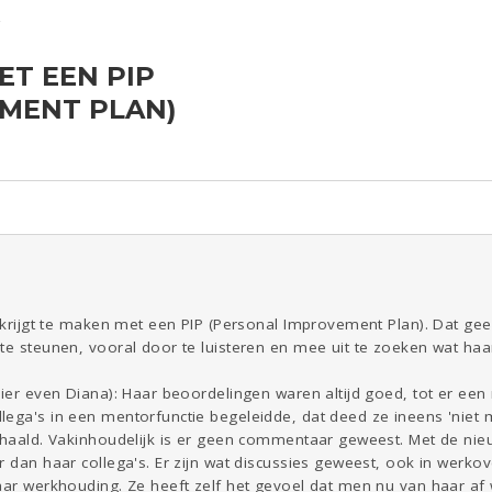
ET EEN PIP
ld & Recht
Reizen
Seks
Gezondheid
Coronavirus
Overig
MENT PLAN)
COVID-19
Kinderen
Digi
Eten
Mode &
Zwanger
Psyche
Beauty
Viva zoekt
Aangeboden
Gevraagd
Horen
Doen
Zien
s krijgt te maken met een PIP (Personal Improvement Plan). Dat gee
te steunen, vooral door te luisteren en mee uit te zoeken wat haar 
 hier even Diana): Haar beoordelingen waren altijd goed, tot er 
ega's in een mentorfunctie begeleidde, dat deed ze ineens 'niet me
gehaald. Vakinhoudelijk is er geen commentaar geweest. Met de nie
r dan haar collega's. Er zijn wat discussies geweest, ook in werko
haar werkhouding. Ze heeft zelf het gevoel dat men nu van haar 