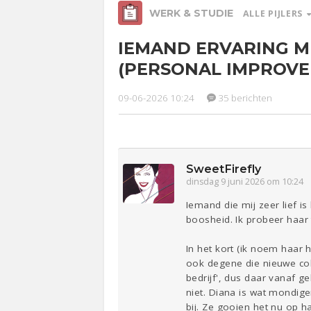
WERK & STUDIE
ALLE PIJLERS
IEMAND ERVARING M
Relaties
Ge
(PERSONAL IMPROVE
09-06-2026 10:24
35 berichten
Werk &
Studie
Entertainment
Lijf & Lijn
Sport
Contact
SweetFirefly
dinsdag 9 juni 2026 om 10:24
Iemand die mij zeer lief i
boosheid. Ik probeer haar 
In het kort (ik noem haar
ook degene die nieuwe coll
bedrijf', dus daar vanaf 
niet. Diana is wat mondige
bij. Ze gooien het nu op 