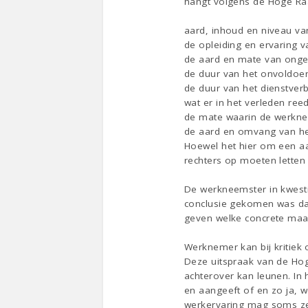
hangt volgens de Hoge Ra
aard, inhoud en niveau va
de opleiding en ervaring 
de aard en mate van onge
de duur van het onvoldoe
de duur van het dienstver
wat er in het verleden ree
de mate waarin de werknem
de aard en omvang van he
Hoewel het hier om een a
rechters op moeten letten
De werkneemster in kwesti
conclusie gekomen was da
geven welke concrete maat
Werknemer kan bij kritiek 
Deze uitspraak van de Hoge
achterover kan leunen. In
en aangeeft of en zo ja, w
werkervaring mag soms zel