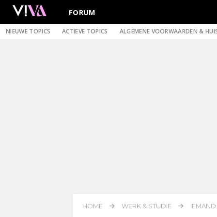
FORUM
NIEUWE TOPICS
ACTIEVE TOPICS
ALGEMENE VOORWAARDEN & HUI
HOME
WERK & STUDIE
IEMAND 