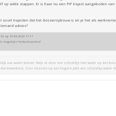
lf op wilde stappen. Er is haar nu een PIP traject aangeboden van 
 dit soort trajecten dat het dossieropbouw is en je het als werkne
. Iemand advies?
icht op 10-06-2026 11:11
vm mogelijke herkenbaarheid
ijk aan water komen. Help ze door een schoteltje met water op een beschu
 dierenwinkels). Voor insecten op een hogere plek een schoteltje water m