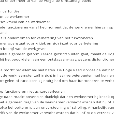
ad onder meer af van de volgende omstandigheden:
n de functie
van de werknemer
schiktheid van de werknemer
nde functioneren vanaf het moment dat de werknemer hiervan op 
band
ds is ondernomen ter verbetering van het functioneren
er openstaat voor kritiek en zich inzet voor verbetering
t bedrijf van de werkgever
antal algemeen geformuleerde gezichtspunten gaat, maakt de Hog
 bij het beoordelen van een ontslagaanvraag wegens disfunctione
e mocht het allemaal niet baten. De Hoge Raad oordeelde dat het 
t de werkneemster zelf inzicht in haar verbeterpunten had kunne
regelen of cursussen zij nodig had om haar functioneren te verbe
op functioneren niet achteroverleunen
 Raad maakt bovendien duidelijk dat een werknemer bij kritiek op 
 het algemeen mag van de werknemer verwacht worden dat hij of z
elke behoefte er is aan ondersteuning of scholing. Afhankelijk van
fs van de werknemer verwacht worden dat hij of zij op verzoek v