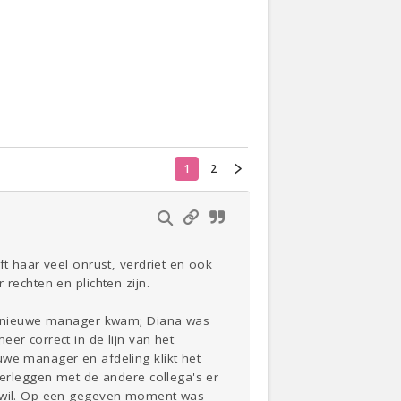
Actueel
Oekraïne
Thuis
Klussen
1
2
Lezen
ft haar veel onrust, verdriet en ook
rechten en plichten zijn.
een nieuwe manager kwam; Diana was
er correct in de lijn van het
uwe manager en afdeling klikt het
verleggen met de andere collega's er
af wil. Op een gegeven moment was