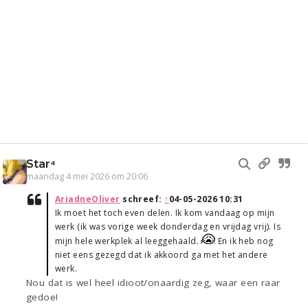
Star⁴
maandag 4 mei 2026 om 20:06
AriadneOliver
schreef:
↑
04-05-2026 10:31
Ik moet het toch even delen. Ik kom vandaag op mijn
werk (ik was vorige week donderdag en vrijdag vrij). Is
mijn hele werkplek al leeggehaald.
En ik heb nog
niet eens gezegd dat ik akkoord ga met het andere
werk.
Nou dat is wel heel idioot/onaardig zeg, waar een raar
gedoe!