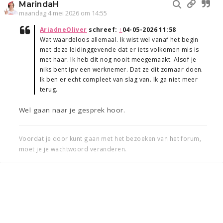
MarindaH
maandag 4 mei 2026 om 14:55
AriadneOliver
schreef:
↑
04-05-2026 11:58
Wat waardeloos allemaal. Ik wist wel vanaf het begin
met deze leidinggevende dat er iets volkomen mis is
met haar. Ik heb dit nog nooit meegemaakt. Alsof je
niks bent ipv een werknemer. Dat ze dit zomaar doen.
Ik ben er echt compleet van slag van. Ik ga niet meer
terug.
Wel gaan naar je gesprek hoor.
Voordat je door kunt gaan met het bezoeken van het forum,
moet je je wachtwoord veranderen.