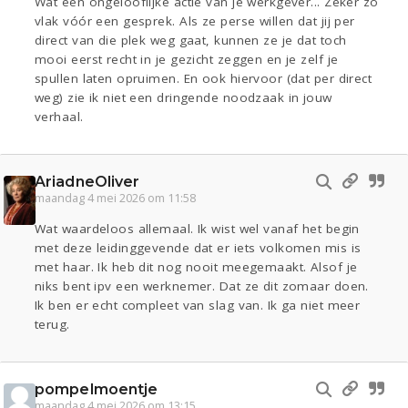
Wat een ongelooflijke actie van je werkgever... Zeker zo
vlak vóór een gesprek. Als ze perse willen dat jij per
direct van die plek weg gaat, kunnen ze je dat toch
mooi eerst recht in je gezicht zeggen en je zelf je
spullen laten opruimen. En ook hiervoor (dat per direct
weg) zie ik niet een dringende noodzaak in jouw
verhaal.
AriadneOliver
maandag 4 mei 2026 om 11:58
Wat waardeloos allemaal. Ik wist wel vanaf het begin
met deze leidinggevende dat er iets volkomen mis is
met haar. Ik heb dit nog nooit meegemaakt. Alsof je
niks bent ipv een werknemer. Dat ze dit zomaar doen.
Ik ben er echt compleet van slag van. Ik ga niet meer
terug.
pompelmoentje
maandag 4 mei 2026 om 13:15