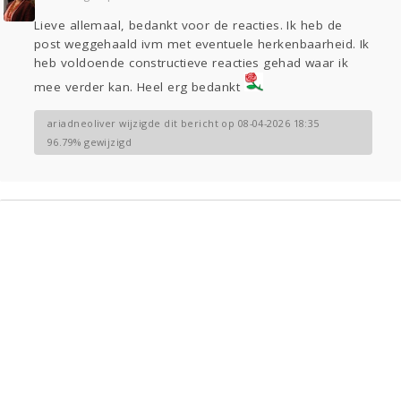
Sport
Contact
Viva zoekt
Aangeboden
Lieve allemaal, bedankt voor de reacties. Ik heb de
Gevraagd
Horen
Doen
Zien
post weggehaald ivm met eventuele herkenbaarheid. Ik
Lezen
heb voldoende constructieve reacties gehad waar ik
mee verder kan. Heel erg bedankt
ariadneoliver wijzigde dit bericht op 08-04-2026 18:35
96.79% gewijzigd