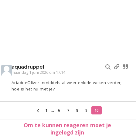
aquadruppel
maandag 1 juni 2026 om 17:14
AriadneOliver inmiddels al weer enkele weken verder;
hoe is het nu met je?
1
...
6
7
8
9
10
Om te kunnen reageren moet je
ingelogd zijn