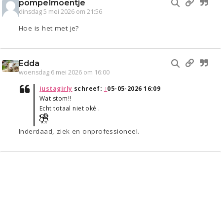
pompelmoentje
dinsdag 5 mei 2026 om 21:56
Hoe is het met je?
Edda
woensdag 6 mei 2026 om 16:00
justagirly
schreef:
↑
05-05-2026 16:09
Wat stom!!
Echt totaal niet oké .
Inderdaad, ziek en onprofessioneel.