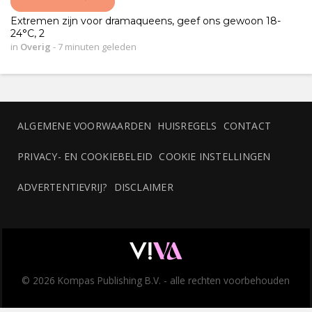
Extremen zijn voor dramaqueens, geef ons gewoon 18-
24°C, 2
in
Overig
-
7 minuten geleden
ALGEMENE VOORWAARDEN
HUISREGELS
CONTACT
PRIVACY- EN COOKIEBELEID
COOKIE INSTELLINGEN
ADVERTENTIEVRIJ?
DISCLAIMER
© 2026 Kompas Publishing B.V. - alle rechten voorbehouden