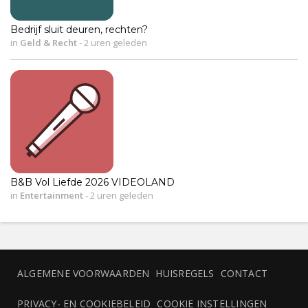
Bedrijf sluit deuren, rechten?
in
Geld & Recht
-
2 uren geleden
B&B Vol Liefde 2026 VIDEOLAND
in
Entertainment
-
2 uren geleden
ALGEMENE VOORWAARDEN
HUISREGELS
CONTACT
PRIVACY- EN COOKIEBELEID
COOKIE INSTELLINGEN