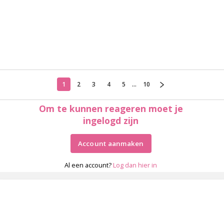
1
2
3
4
5
...
10
Om te kunnen reageren moet je
ingelogd zijn
Account aanmaken
Al een account?
Log dan hier in