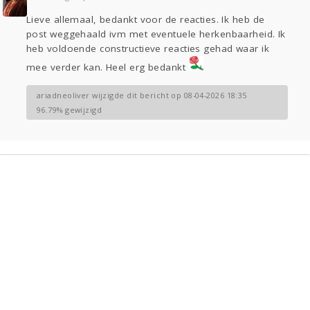
Sport
Contact
Viva zoekt
Aangeboden
Lieve allemaal, bedankt voor de reacties. Ik heb de
Gevraagd
Horen
Doen
Zien
post weggehaald ivm met eventuele herkenbaarheid. Ik
Lezen
heb voldoende constructieve reacties gehad waar ik
mee verder kan. Heel erg bedankt
ariadneoliver wijzigde dit bericht op 08-04-2026 18:35
96.79% gewijzigd