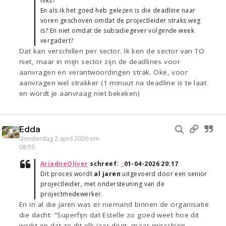
niks?
En als ik het goed heb gelezen is die deadline naar
voren geschoven omdat de projectleider straks weg
is? En niet omdat de subsidiegever volgende week
vergadert?
Dat kan verschillen per sector. Ik ken de sector van TO
niet, maar in mijn sector zijn de deadlines voor
aanvragen en verantwoordingen strak. Oke, voor
aanvragen wel strakker (1 minuut na deadline is te laat
en wordt je aanvraag niet bekeken)
Edda
donderdag 2 april 2026 om
08:55
AriadneOliver
schreef:
↑
01-04-2026 20:17
Dit proces wordt
al jaren
uitgevoerd door een senior
projectleider, met ondersteuning van de
projectmedewerker.
En in al die jaren was er niemand binnen de organisatie
die dacht: "Superfijn dat Estelle zo goed weet hoe dit
werkt en dat ze dit elk jaar doet, maar misschien