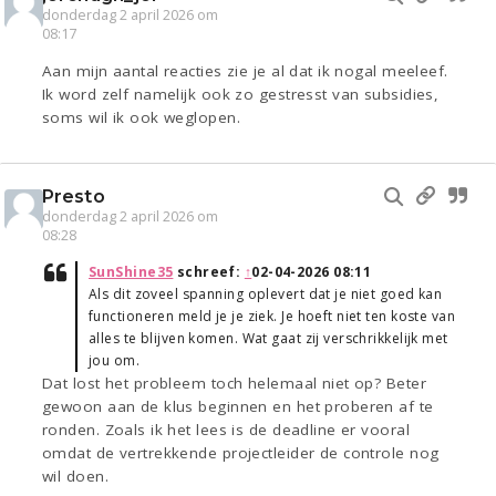
donderdag 2 april 2026 om
08:17
Aan mijn aantal reacties zie je al dat ik nogal meeleef.
Ik word zelf namelijk ook zo gestresst van subsidies,
soms wil ik ook weglopen.
Presto
donderdag 2 april 2026 om
08:28
SunShine35
schreef:
↑
02-04-2026 08:11
Als dit zoveel spanning oplevert dat je niet goed kan
functioneren meld je je ziek. Je hoeft niet ten koste van
alles te blijven komen. Wat gaat zij verschrikkelijk met
jou om.
Dat lost het probleem toch helemaal niet op? Beter
gewoon aan de klus beginnen en het proberen af te
ronden. Zoals ik het lees is de deadline er vooral
omdat de vertrekkende projectleider de controle nog
wil doen.