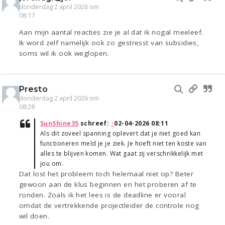
donderdag 2 april 2026 om
08:17
Aan mijn aantal reacties zie je al dat ik nogal meeleef.
Ik word zelf namelijk ook zo gestresst van subsidies,
soms wil ik ook weglopen.
Presto
donderdag 2 april 2026 om
08:28
SunShine35
schreef:
↑
02-04-2026 08:11
Als dit zoveel spanning oplevert dat je niet goed kan
functioneren meld je je ziek. Je hoeft niet ten koste van
alles te blijven komen. Wat gaat zij verschrikkelijk met
jou om.
Dat lost het probleem toch helemaal niet op? Beter
gewoon aan de klus beginnen en het proberen af te
ronden. Zoals ik het lees is de deadline er vooral
omdat de vertrekkende projectleider de controle nog
wil doen.