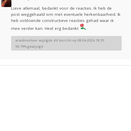
Sport
Contact
Viva zoekt
Aangeboden
Lieve allemaal, bedankt voor de reacties. Ik heb de
Gevraagd
Horen
Doen
Zien
post weggehaald ivm met eventuele herkenbaarheid. Ik
Lezen
heb voldoende constructieve reacties gehad waar ik
mee verder kan. Heel erg bedankt
ariadneoliver wijzigde dit bericht op 08-04-2026 18:35
96.79% gewijzigd