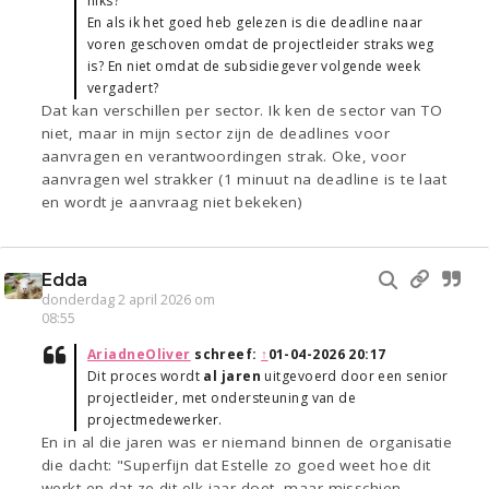
niks?
En als ik het goed heb gelezen is die deadline naar
voren geschoven omdat de projectleider straks weg
is? En niet omdat de subsidiegever volgende week
vergadert?
Dat kan verschillen per sector. Ik ken de sector van TO
niet, maar in mijn sector zijn de deadlines voor
aanvragen en verantwoordingen strak. Oke, voor
aanvragen wel strakker (1 minuut na deadline is te laat
en wordt je aanvraag niet bekeken)
Edda
donderdag 2 april 2026 om
08:55
AriadneOliver
schreef:
↑
01-04-2026 20:17
Dit proces wordt
al jaren
uitgevoerd door een senior
projectleider, met ondersteuning van de
projectmedewerker.
En in al die jaren was er niemand binnen de organisatie
die dacht: "Superfijn dat Estelle zo goed weet hoe dit
werkt en dat ze dit elk jaar doet, maar misschien