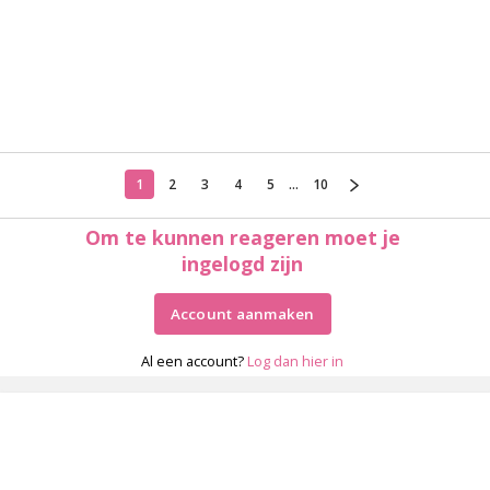
1
2
3
4
5
...
10
Om te kunnen reageren moet je
ingelogd zijn
Account aanmaken
Al een account?
Log dan hier in