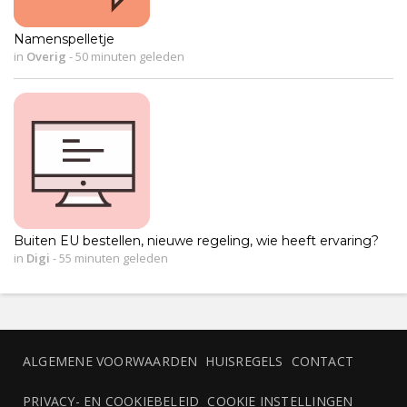
Namenspelletje
in
Overig
-
50 minuten geleden
Buiten EU bestellen, nieuwe regeling, wie heeft ervaring?
in
Digi
-
55 minuten geleden
ALGEMENE VOORWAARDEN
HUISREGELS
CONTACT
PRIVACY- EN COOKIEBELEID
COOKIE INSTELLINGEN