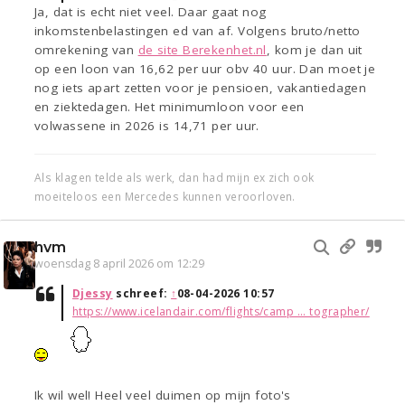
Ja, dat is echt niet veel. Daar gaat nog
inkomstenbelastingen ed van af. Volgens bruto/netto
omrekening van
de site Berekenhet.nl
, kom je dan uit
op een loon van 16,62 per uur obv 40 uur. Dan moet je
nog iets apart zetten voor je pensioen, vakantiedagen
en ziektedagen. Het minimumloon voor een
volwassene in 2026 is 14,71 per uur.
Als klagen telde als werk, dan had mijn ex zich ook
moeiteloos een Mercedes kunnen veroorloven.
hvm
woensdag 8 april 2026 om 12:29
Djessy
schreef:
↑
08-04-2026 10:57
https://www.icelandair.com/flights/camp ... tographer/
Ik wil wel! Heel veel duimen op mijn foto's