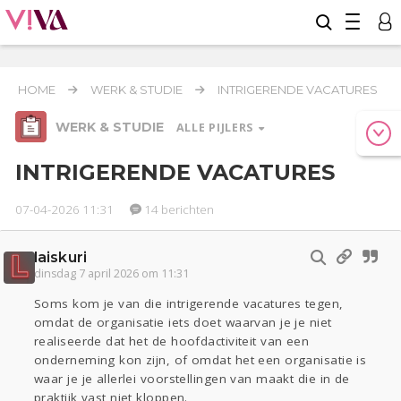
HOME
WERK & STUDIE
INTRIGERENDE VACATURES
WERK & STUDIE
ALLE PIJLERS
INTRIGERENDE VACATURES
07-04-2026 11:31
14 berichten
Relaties
Geld & Recht
Reizen
laiskuri
Werk & Studie
dinsdag 7 april 2026 om 11:31
Seks
Gezondheid
Coronavirus
Overig
COVID-19
Soms kom je van die intrigerende vacatures tegen,
omdat de organisatie iets doet waarvan je je niet
Actueel
Oekraïne
Entertainment
Lijf & Lijn
realiseerde dat het de hoofdactiviteit van een
Kinderen
Digi
Eten
Mode & Beauty
onderneming kon zijn, of omdat het een organisatie is
Zwanger
Psyche
Thuis
Klussen
waar je je allerlei voorstellingen van maakt die in de
Sport
Contact
Viva zoekt
Aangeboden
praktijk vast niet kloppen.