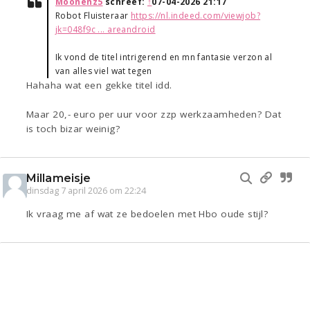
Moonenz5
schreef:
↑
07-04-2026 21:17
Robot Fluisteraar
https://nl.indeed.com/viewjob?
jk=048f9c ... areandroid
Ik vond de titel intrigerend en mn fantasie verzon al
van alles viel wat tegen
Hahaha wat een gekke titel idd.
Maar 20,- euro per uur voor zzp werkzaamheden? Dat
is toch bizar weinig?
Millameisje
dinsdag 7 april 2026 om 22:24
Ik vraag me af wat ze bedoelen met Hbo oude stijl?