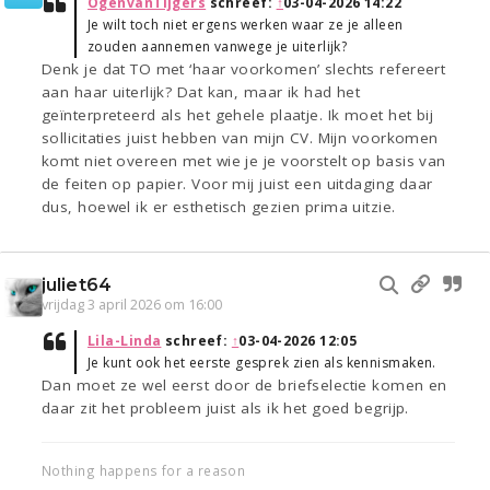
OgenvanTijgers
schreef:
↑
03-04-2026 14:22
Je wilt toch niet ergens werken waar ze je alleen
zouden aannemen vanwege je uiterlijk?
Denk je dat TO met ‘haar voorkomen’ slechts refereert
aan haar uiterlijk? Dat kan, maar ik had het
geïnterpreteerd als het gehele plaatje. Ik moet het bij
sollicitaties juist hebben van mijn CV. Mijn voorkomen
komt niet overeen met wie je je voorstelt op basis van
de feiten op papier. Voor mij juist een uitdaging daar
dus, hoewel ik er esthetisch gezien prima uitzie.
juliet64
vrijdag 3 april 2026 om 16:00
Lila-Linda
schreef:
↑
03-04-2026 12:05
Je kunt ook het eerste gesprek zien als kennismaken.
Dan moet ze wel eerst door de briefselectie komen en
daar zit het probleem juist als ik het goed begrijp.
Nothing happens for a reason