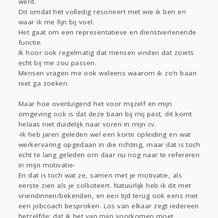
werd.
Sport
Contact
Viva zoekt
Aangeboden
Dit omdat het volledig resoneert met wie ik ben en
Gevraagd
Horen
Doen
Zien
waar ik me fijn bij voel.
Lezen
Het gaat om een representatieve en dienstverlenende
functie.
Ik hoor ook regelmatig dat mensen vinden dat zoiets
echt bij me zou passen.
Mensen vragen me ook weleens waarom ik zo’n baan
niet ga zoeken.
Maar hoe overtuigend het voor mijzelf en mijn
omgeving ook is dat deze baan bij mij past, dit komt
helaas niet duidelijk naar voren in mijn cv.
-Ik heb jaren geleden wel een korte opleiding en wat
werkervaring opgedaan in die richting, maar dat is toch
echt te lang geleden om daar nu nog naar te refereren
in mijn motivatie-
En dat is toch wat ze, samen met je motivatie, als
eerste zien als je solliciteert. Natuurlijk heb ik dit met
vriendinnen/bekenden, en een tijd terug ook eens met
een jobcoach besproken. Los van elkaar zegt iedereen
hetzelfde: dat ik het van mijn voorkomen moet