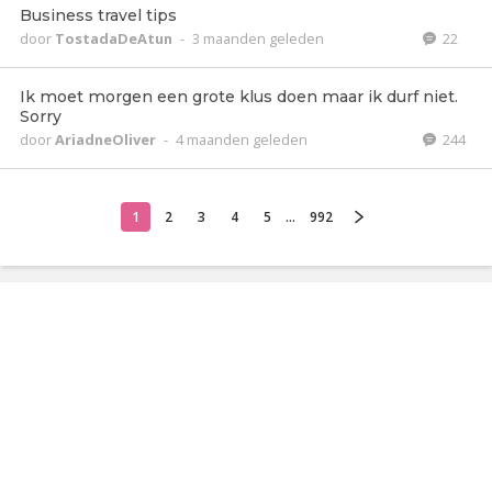
Business travel tips
door
TostadaDeAtun
-
3 maanden geleden
22
Ik moet morgen een grote klus doen maar ik durf niet.
Sorry
door
AriadneOliver
-
4 maanden geleden
244
1
2
3
4
5
...
992