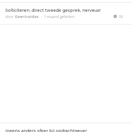
Solliciteren, direct tweede gesprek, nerveus!
door
Geertruidas
-
1 maand geleden
30
ineens anders sfeer bij opdrachtgever