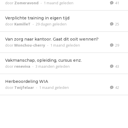
door
Zomeravond
-
1 maand geleden
41
Verplichte training in eigen tijd
door
KamilleT
-
29 dagen geleden
25
Van zorg naar kantoor. Gaat dit ooit wennen?
door
Monchou-cherry
-
1 maand geleden
29
Vakmanschap, opleiding, cursus enz.
door
reneviva
-
3 maanden geleden
43
Herbeoordeling WIA
door
Twijfelaar
-
1 maand geleden
42