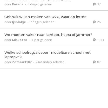
door
Ravena
-
3 dagen geleden
37
Gebruik willen maken van RVU, waar op letten
door
Ijsblokje
-
7 dagen geleden
26
We moeten vaker naar kantoor, hoera of jammer?
door
Miskotto
-
1 jaar geleden
1333
Welke schoolrugzak voor middelbare school met
laptopvak
door
Zomaar1987
-
2 maanden geleden
87