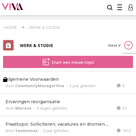
HOME
WERK & STUDIE
WERK & STUDIE
meer info
Start een nieuw topic
Algemene Voorwaarden
door
CommunityManagerViva
-
5 jaar geleden
0
Ervaringen reorganisatie
door
Mwrosa
-
3 dagen geleden
23
Praattopic: Solliciteren, vacatures en dromen....
door
Yasminmax
-
3 jaar geleden
1412