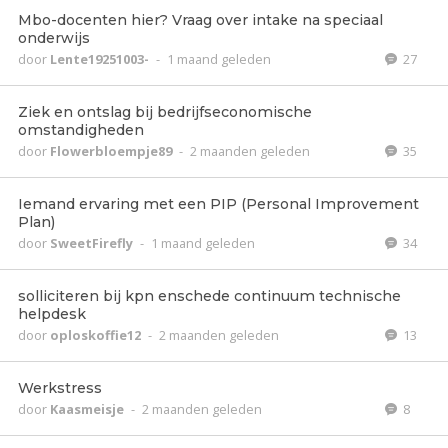
Mbo-docenten hier? Vraag over intake na speciaal
onderwijs
door
Lente19251003-
-
1 maand geleden
27
Ziek en ontslag bij bedrijfseconomische
omstandigheden
door
Flowerbloempje89
-
2 maanden geleden
35
Iemand ervaring met een PIP (Personal Improvement
Plan)
door
SweetFirefly
-
1 maand geleden
34
solliciteren bij kpn enschede continuum technische
helpdesk
door
oploskoffie12
-
2 maanden geleden
13
Werkstress
door
Kaasmeisje
-
2 maanden geleden
8