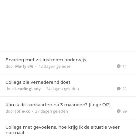
Ervaring met zij-instroom onderwijs
door
Marlyn76
-
12 dagen geleden
11
Collega die vernederend doet
door
LeadingLady
-
24 dagen geleden
22
Kan ik dit aankaarten na 3 maanden? [Lege OP]
door
Jolie-xx
-
27 dagen geleden
99
Collega met gevoelens, hoe krijg ik de situatie weer
normaal