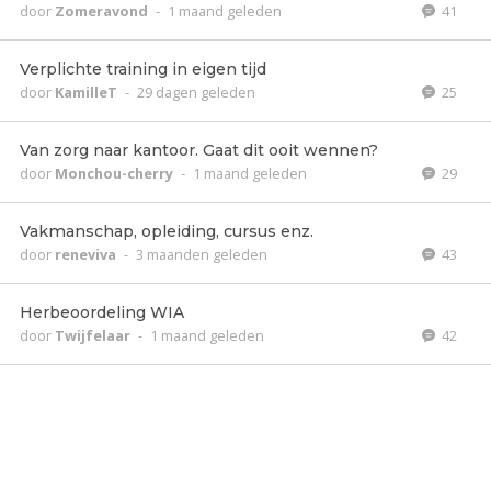
door
Zomeravond
-
1 maand geleden
41
Verplichte training in eigen tijd
door
KamilleT
-
29 dagen geleden
25
Van zorg naar kantoor. Gaat dit ooit wennen?
door
Monchou-cherry
-
1 maand geleden
29
Vakmanschap, opleiding, cursus enz.
door
reneviva
-
3 maanden geleden
43
Herbeoordeling WIA
door
Twijfelaar
-
1 maand geleden
42