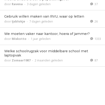
door
Ravena
-
3 dagen geleden
37
Gebruik willen maken van RVU, waar op letten
door
Ijsblokje
-
7 dagen geleden
26
We moeten vaker naar kantoor, hoera of jammer?
door
Miskotto
-
1 jaar geleden
1333
Welke schoolrugzak voor middelbare school met
laptopvak
door
Zomaar1987
-
2 maanden geleden
87