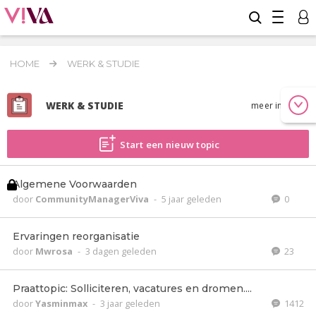
HOME
WERK & STUDIE
WERK & STUDIE
meer info
Start een nieuw topic
Algemene Voorwaarden
door
CommunityManagerViva
-
5 jaar geleden
0
Ervaringen reorganisatie
door
Mwrosa
-
3 dagen geleden
23
Praattopic: Solliciteren, vacatures en dromen....
door
Yasminmax
-
3 jaar geleden
1412