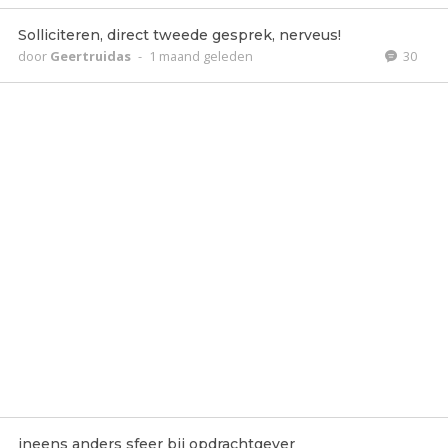
Solliciteren, direct tweede gesprek, nerveus!
door
Geertruidas
-
1 maand geleden
30
ineens anders sfeer bij opdrachtgever