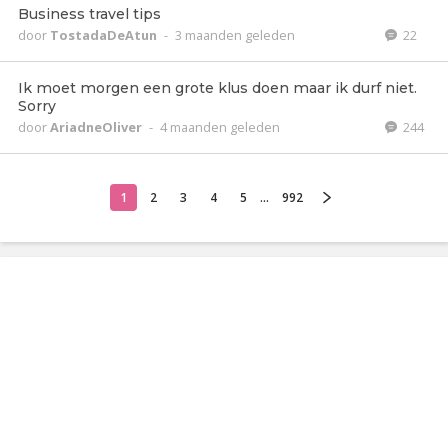
Business travel tips
door
TostadaDeAtun
-
3 maanden geleden
22
Ik moet morgen een grote klus doen maar ik durf niet.
Sorry
door
AriadneOliver
-
4 maanden geleden
244
1
2
3
4
5
...
992