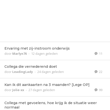
Ervaring met zij-instroom onderwijs
door
Marlyn76
-
12 dagen geleden
11
Collega die vernederend doet
door
LeadingLady
-
24 dagen geleden
22
Kan ik dit aankaarten na 3 maanden? [Lege OP]
door
Jolie-xx
-
27 dagen geleden
99
Collega met gevoelens, hoe krijg ik de situatie weer
normaal