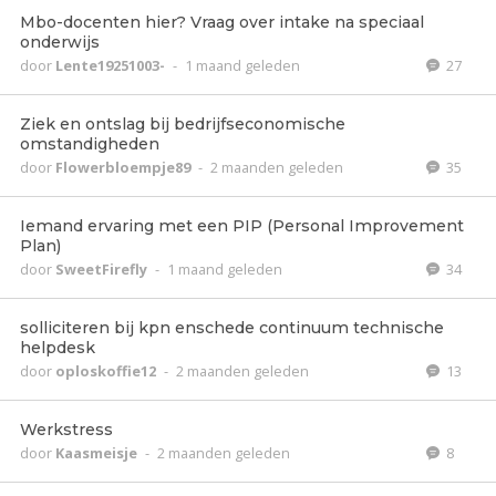
Mbo-docenten hier? Vraag over intake na speciaal
onderwijs
door
Lente19251003-
-
1 maand geleden
27
Ziek en ontslag bij bedrijfseconomische
omstandigheden
door
Flowerbloempje89
-
2 maanden geleden
35
Iemand ervaring met een PIP (Personal Improvement
Plan)
door
SweetFirefly
-
1 maand geleden
34
solliciteren bij kpn enschede continuum technische
helpdesk
door
oploskoffie12
-
2 maanden geleden
13
Werkstress
door
Kaasmeisje
-
2 maanden geleden
8