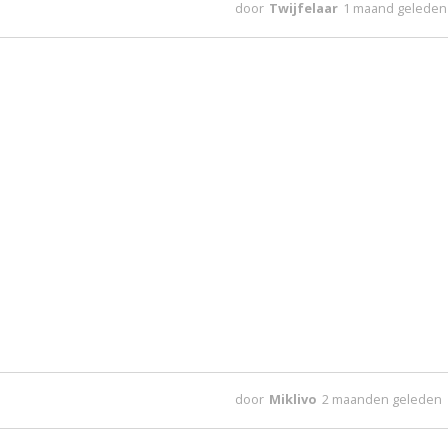
door
Twijfelaar
1 maand geleden
door
Miklivo
2 maanden geleden