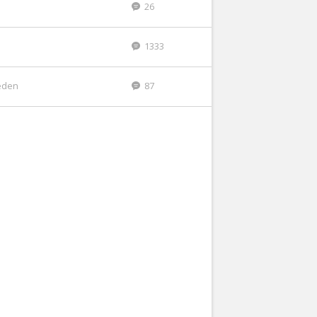
26
1333
eden
87