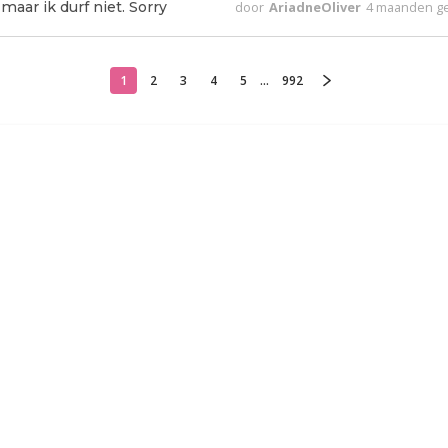
aar ik durf niet. Sorry
door
AriadneOliver
4 maanden g
1
2
3
4
5
...
992