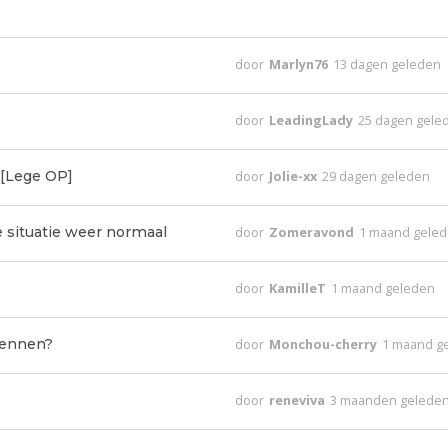
door
Marlyn76
13 dagen geleden
door
LeadingLady
25 dagen gele
 [Lege OP]
door
Jolie-xx
29 dagen geleden
e situatie weer normaal
door
Zomeravond
1 maand gele
door
KamilleT
1 maand geleden
 wennen?
door
Monchou-cherry
1 maand g
door
reneviva
3 maanden gelede