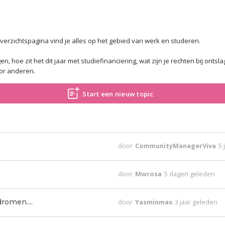
verzichtspagina vind je alles op het gebied van werk en studeren.
, hoe zit het dit jaar met studiefinanciering, wat zijn je rechten bij ontslag
oor anderen.
Start een nieuw topic
door
CommunityManagerViva
5 
door
Mwrosa
5 dagen geleden
dromen....
door
Yasminmax
3 jaar geleden