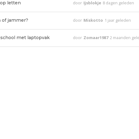
op letten
door
Ijsblokje
8 dagen geleden
a of jammer?
door
Miskotto
1 jaar geleden
 school met laptopvak
door
Zomaar1987
2 maanden gel