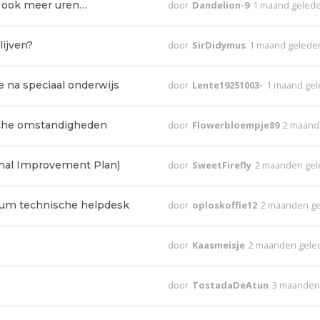
ar ook meer uren…
door
Dandelion-9
1 maand geled
lijven?
door
SirDidymus
1 maand gelede
 na speciaal onderwijs
door
Lente19251003-
1 maand ge
ische omstandigheden
door
Flowerbloempje89
2 maand
nal Improvement Plan)
door
SweetFirefly
2 maanden ge
nuum technische helpdesk
door
oploskoffie12
2 maanden g
door
Kaasmeisje
2 maanden gele
door
TostadaDeAtun
3 maanden