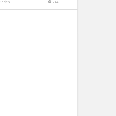
eleden
244