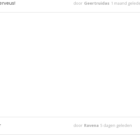
erveus!
door
Geertruidas
1 maand geled
r
door
Ravena
5 dagen geleden