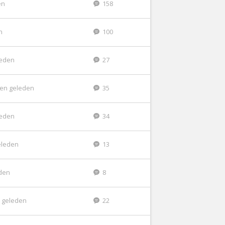
en
158
n
100
leden
27
en geleden
35
leden
34
eleden
13
den
8
 geleden
22