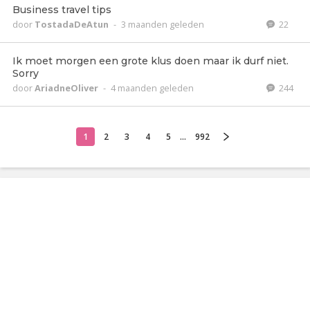
Business travel tips
door
TostadaDeAtun
-
3 maanden geleden
22
Ik moet morgen een grote klus doen maar ik durf niet.
Sorry
door
AriadneOliver
-
4 maanden geleden
244
1
2
3
4
5
...
992