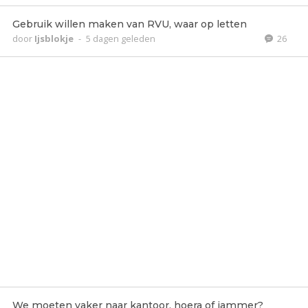
Gebruik willen maken van RVU, waar op letten
door
Ijsblokje
-
5 dagen geleden
26
We moeten vaker naar kantoor, hoera of jammer?