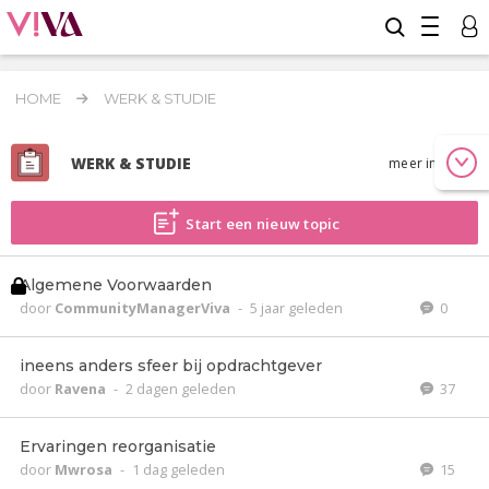
HOME
WERK & STUDIE
WERK & STUDIE
meer info
Start een nieuw topic
Algemene Voorwaarden
door
CommunityManagerViva
-
5 jaar geleden
0
ineens anders sfeer bij opdrachtgever
door
Ravena
-
2 dagen geleden
37
Ervaringen reorganisatie
door
Mwrosa
-
1 dag geleden
15