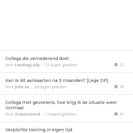
Collega die vernederend doet
door
LeadingLady
-
22 dagen geleden
22
Kan ik dit aankaarten na 3 maanden? [Lege OP]
door
Jolie-xx
-
26 dagen geleden
99
Collega met gevoelens, hoe krijg ik de situatie weer
normaal
door
Zomeravond
-
1 maand geleden
41
Verplichte training in eigen tijd