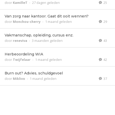
door
KamilleT
-
27 dagen geleden
25
Van zorg naar kantoor. Gaat dit ooit wennen?
door
Monchou-cherry
-
1 maand geleden
29
Vakmanschap, opleiding, cursus enz.
door
reneviva
-
3 maanden geleden
43
Herbeoordeling WIA
door
Twijfelaar
-
1 maand geleden
42
Burn out? Advies, schuldgevoel
door
Miklivo
-
1 maand geleden
37