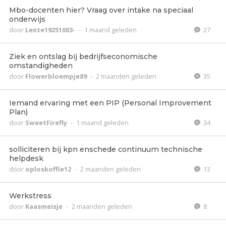
Mbo-docenten hier? Vraag over intake na speciaal
onderwijs
door
Lente19251003-
-
1 maand geleden
27
Ziek en ontslag bij bedrijfseconomische
omstandigheden
door
Flowerbloempje89
-
2 maanden geleden
35
Iemand ervaring met een PIP (Personal Improvement
Plan)
door
SweetFirefly
-
1 maand geleden
34
solliciteren bij kpn enschede continuum technische
helpdesk
door
oploskoffie12
-
2 maanden geleden
13
Werkstress
door
Kaasmeisje
-
2 maanden geleden
8