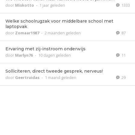
door
Miskotto
-
1 jaar geleden
1333
Welke schoolrugzak voor middelbare school met
laptopvak
door
Zomaar1987
-
2 maanden geleden
87
Ervaring met zij-instroom onderwijs
door
Marlyn76
-
10 dagen geleden
11
Solliciteren, direct tweede gesprek, nerveus!
door
Geertruidas
-
1 maand geleden
29