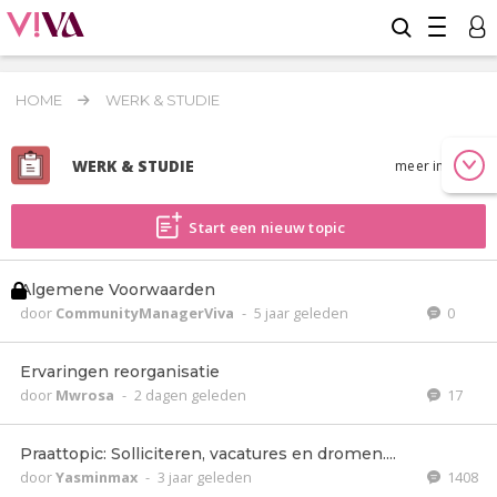
HOME
WERK & STUDIE
WERK & STUDIE
meer info
Start een nieuw topic
Algemene Voorwaarden
door
CommunityManagerViva
-
5 jaar geleden
0
Ervaringen reorganisatie
door
Mwrosa
-
2 dagen geleden
17
Praattopic: Solliciteren, vacatures en dromen....
door
Yasminmax
-
3 jaar geleden
1408