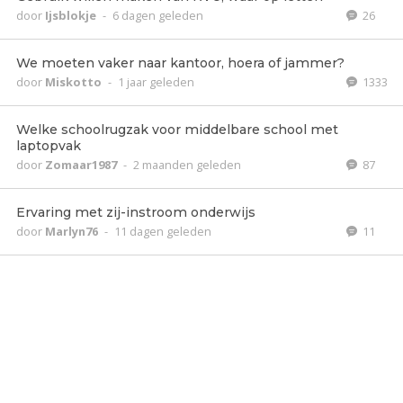
door
Ijsblokje
-
6 dagen geleden
26
We moeten vaker naar kantoor, hoera of jammer?
door
Miskotto
-
1 jaar geleden
1333
Welke schoolrugzak voor middelbare school met
laptopvak
door
Zomaar1987
-
2 maanden geleden
87
Ervaring met zij-instroom onderwijs
door
Marlyn76
-
11 dagen geleden
11