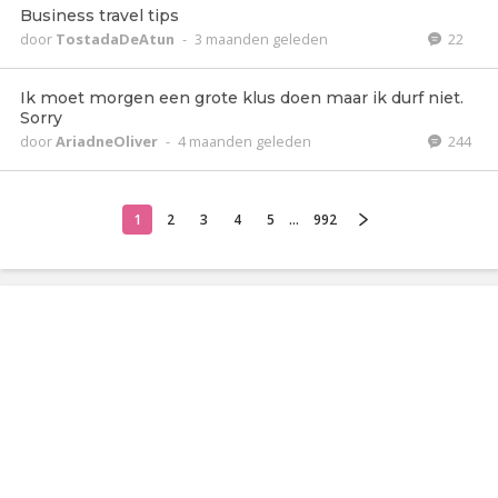
Business travel tips
door
TostadaDeAtun
-
3 maanden geleden
22
Ik moet morgen een grote klus doen maar ik durf niet.
Sorry
door
AriadneOliver
-
4 maanden geleden
244
1
2
3
4
5
...
992