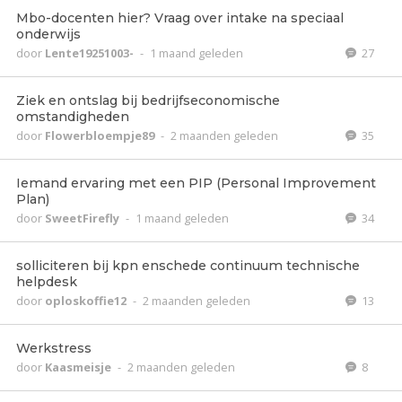
Mbo-docenten hier? Vraag over intake na speciaal
onderwijs
door
Lente19251003-
-
1 maand geleden
27
Ziek en ontslag bij bedrijfseconomische
omstandigheden
door
Flowerbloempje89
-
2 maanden geleden
35
Iemand ervaring met een PIP (Personal Improvement
Plan)
door
SweetFirefly
-
1 maand geleden
34
solliciteren bij kpn enschede continuum technische
helpdesk
door
oploskoffie12
-
2 maanden geleden
13
Werkstress
door
Kaasmeisje
-
2 maanden geleden
8