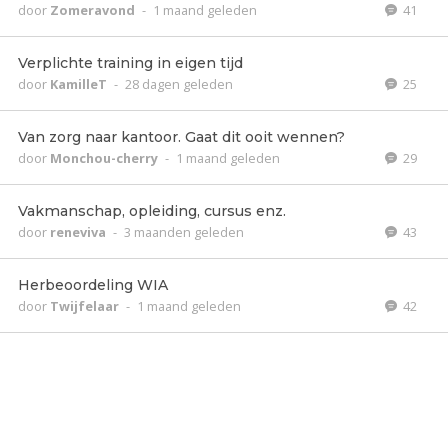
door
Zomeravond
-
1 maand geleden
41
Verplichte training in eigen tijd
door
KamilleT
-
28 dagen geleden
25
Van zorg naar kantoor. Gaat dit ooit wennen?
door
Monchou-cherry
-
1 maand geleden
29
Vakmanschap, opleiding, cursus enz.
door
reneviva
-
3 maanden geleden
43
Herbeoordeling WIA
door
Twijfelaar
-
1 maand geleden
42