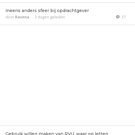
ineens anders sfeer bij opdrachtgever
door
Ravena
-
3 dagen geleden
37
Gebruik willen maken van RVU, waar op letten