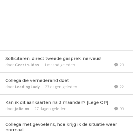
Solliciteren, direct tweede gesprek, nerveus!
door
Geertruidas
-
1 maand geleden
29
Collega die vernederend doet
door
LeadingLady
-
23 dagen geleden
22
Kan ik dit aankaarten na 3 maanden? [Lege OP]
door
Jolie-xx
-
27 dagen geleden
99
Collega met gevoelens, hoe krijg ik de situatie weer
normaal