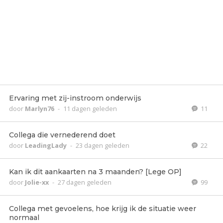
Ervaring met zij-instroom onderwijs
door
Marlyn76
-
11 dagen geleden
11
Collega die vernederend doet
door
LeadingLady
-
23 dagen geleden
22
Kan ik dit aankaarten na 3 maanden? [Lege OP]
door
Jolie-xx
-
27 dagen geleden
99
Collega met gevoelens, hoe krijg ik de situatie weer
normaal