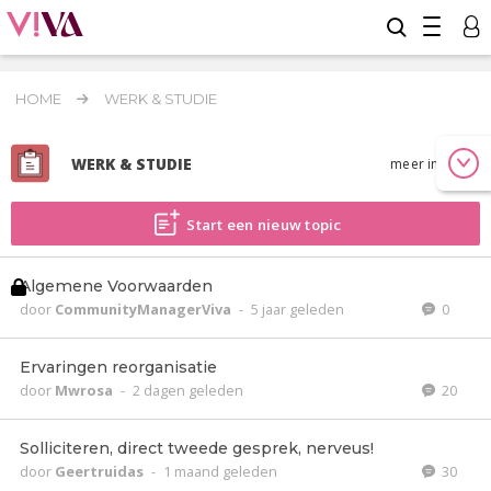
HOME
WERK & STUDIE
WERK & STUDIE
meer info
Start een nieuw topic
Algemene Voorwaarden
door
CommunityManagerViva
-
5 jaar geleden
0
Ervaringen reorganisatie
door
Mwrosa
-
2 dagen geleden
20
Solliciteren, direct tweede gesprek, nerveus!
door
Geertruidas
-
1 maand geleden
30