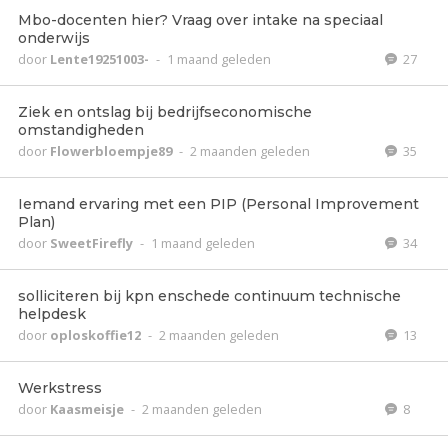
Mbo-docenten hier? Vraag over intake na speciaal
onderwijs
door
Lente19251003-
-
1 maand geleden
27
Ziek en ontslag bij bedrijfseconomische
omstandigheden
door
Flowerbloempje89
-
2 maanden geleden
35
Iemand ervaring met een PIP (Personal Improvement
Plan)
door
SweetFirefly
-
1 maand geleden
34
solliciteren bij kpn enschede continuum technische
helpdesk
door
oploskoffie12
-
2 maanden geleden
13
Werkstress
door
Kaasmeisje
-
2 maanden geleden
8