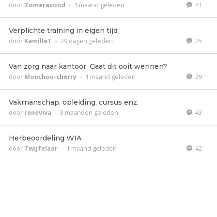
door
Zomeravond
-
1 maand geleden
41
Verplichte training in eigen tijd
door
KamilleT
-
29 dagen geleden
25
Van zorg naar kantoor. Gaat dit ooit wennen?
door
Monchou-cherry
-
1 maand geleden
29
Vakmanschap, opleiding, cursus enz.
door
reneviva
-
3 maanden geleden
43
Herbeoordeling WIA
door
Twijfelaar
-
1 maand geleden
42