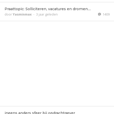
Praattopic: Solliciteren, vacatures en dromen....
door
Yasminmax
-
3 jaar geleden
1409
ineens anders sfeer bij opdrachtgever