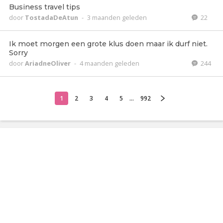
Business travel tips
door
TostadaDeAtun
-
3 maanden geleden
22
Ik moet morgen een grote klus doen maar ik durf niet.
Sorry
door
AriadneOliver
-
4 maanden geleden
244
1
2
3
4
5
...
992