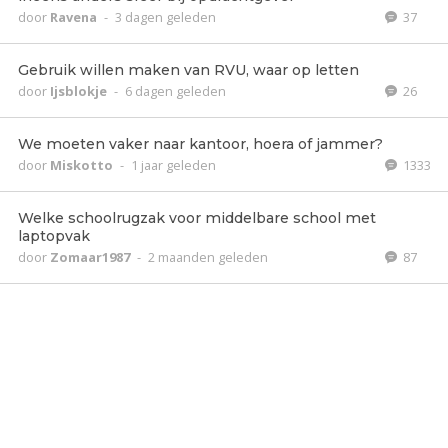
door
Ravena
-
3 dagen geleden
37
Gebruik willen maken van RVU, waar op letten
door
Ijsblokje
-
6 dagen geleden
26
We moeten vaker naar kantoor, hoera of jammer?
door
Miskotto
-
1 jaar geleden
1333
Welke schoolrugzak voor middelbare school met
laptopvak
door
Zomaar1987
-
2 maanden geleden
87