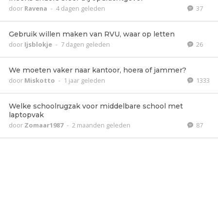
door
Ravena
-
4 dagen geleden
37
Gebruik willen maken van RVU, waar op letten
door
Ijsblokje
-
7 dagen geleden
26
We moeten vaker naar kantoor, hoera of jammer?
door
Miskotto
-
1 jaar geleden
1333
Welke schoolrugzak voor middelbare school met
laptopvak
door
Zomaar1987
-
2 maanden geleden
87