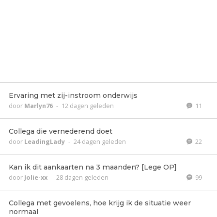
Ervaring met zij-instroom onderwijs
door
Marlyn76
-
12 dagen geleden
11
Collega die vernederend doet
door
LeadingLady
-
24 dagen geleden
22
Kan ik dit aankaarten na 3 maanden? [Lege OP]
door
Jolie-xx
-
28 dagen geleden
99
Collega met gevoelens, hoe krijg ik de situatie weer
normaal