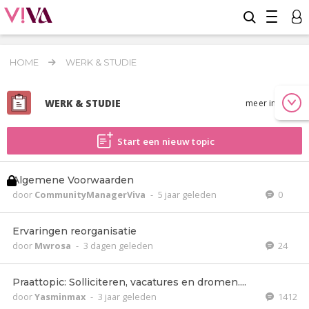
HOME
WERK & STUDIE
WERK & STUDIE
meer info
Start een nieuw topic
Algemene Voorwaarden
door
CommunityManagerViva
-
5 jaar geleden
0
Ervaringen reorganisatie
door
Mwrosa
-
3 dagen geleden
24
Praattopic: Solliciteren, vacatures en dromen....
door
Yasminmax
-
3 jaar geleden
1412