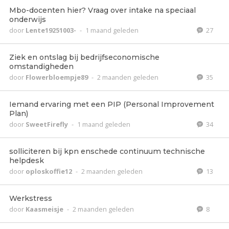
Mbo-docenten hier? Vraag over intake na speciaal
onderwijs
door
Lente19251003-
-
1 maand geleden
27
Ziek en ontslag bij bedrijfseconomische
omstandigheden
door
Flowerbloempje89
-
2 maanden geleden
35
Iemand ervaring met een PIP (Personal Improvement
Plan)
door
SweetFirefly
-
1 maand geleden
34
solliciteren bij kpn enschede continuum technische
helpdesk
door
oploskoffie12
-
2 maanden geleden
13
Werkstress
door
Kaasmeisje
-
2 maanden geleden
8