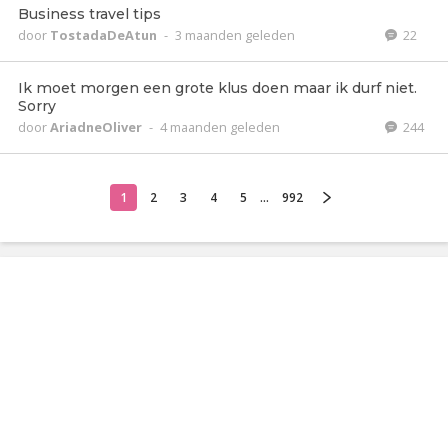
Business travel tips
door
TostadaDeAtun
-
3 maanden geleden
22
Ik moet morgen een grote klus doen maar ik durf niet.
Sorry
door
AriadneOliver
-
4 maanden geleden
244
1
2
3
4
5
...
992