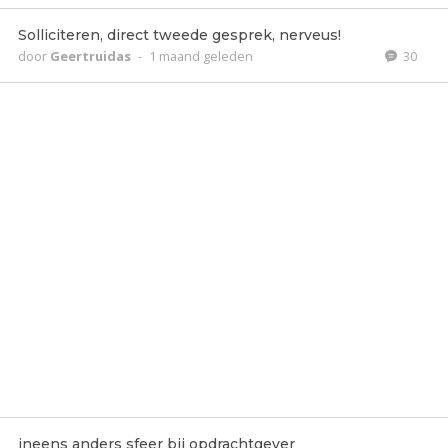
Solliciteren, direct tweede gesprek, nerveus!
door
Geertruidas
-
1 maand geleden
30
ineens anders sfeer bij opdrachtgever