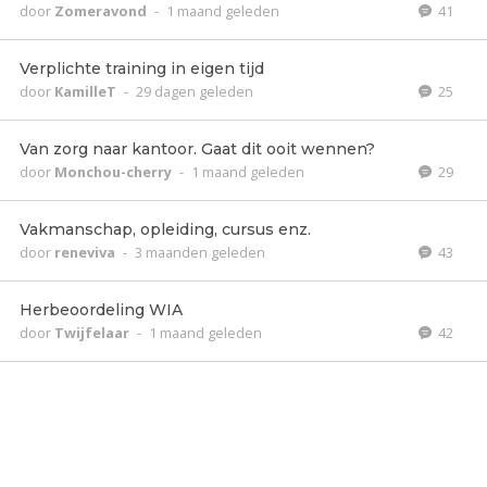
door
Zomeravond
-
1 maand geleden
41
Verplichte training in eigen tijd
door
KamilleT
-
29 dagen geleden
25
Van zorg naar kantoor. Gaat dit ooit wennen?
door
Monchou-cherry
-
1 maand geleden
29
Vakmanschap, opleiding, cursus enz.
door
reneviva
-
3 maanden geleden
43
Herbeoordeling WIA
door
Twijfelaar
-
1 maand geleden
42