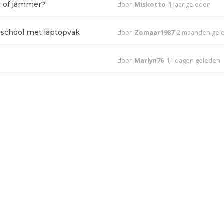
a of jammer?
door
Miskotto
1 jaar geleden
 school met laptopvak
door
Zomaar1987
2 maanden gel
door
Marlyn76
11 dagen geleden