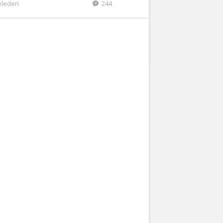
eleden
244