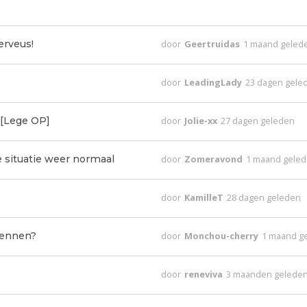
erveus!
door
Geertruidas
1 maand geled
door
LeadingLady
23 dagen gele
 [Lege OP]
door
Jolie-xx
27 dagen geleden
e situatie weer normaal
door
Zomeravond
1 maand gele
door
KamilleT
28 dagen geleden
 wennen?
door
Monchou-cherry
1 maand g
door
reneviva
3 maanden gelede