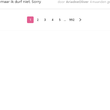
aar ik durf niet. Sorry
door
AriadneOliver
4 maanden g
1
2
3
4
5
...
992