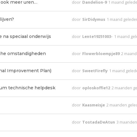
ar ook meer uren…
door
Dandelion-9
1 maand geled
lijven?
door
SirDidymus
1 maand gelede
 na speciaal onderwijs
door
Lente19251003-
1 maand ge
ische omstandigheden
door
Flowerbloempje89
2 maand
nal Improvement Plan)
door
SweetFirefly
1 maand geled
nuum technische helpdesk
door
oploskoffie12
2 maanden g
door
Kaasmeisje
2 maanden gele
door
TostadaDeAtun
3 maanden