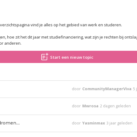
verzichtspagina vind je alles op het gebied van werk en studeren.
, hoe zit het dit jaar met studiefinanciering, wat zijn je rechten bij ontslag
oor anderen.
Start een nieuw topic
door
CommunityManagerViva
5 
door
Mwrosa
2 dagen geleden
dromen....
door
Yasminmax
3 jaar geleden