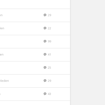
en
29
den
22
99
den
41
25
eleden
29
n
43