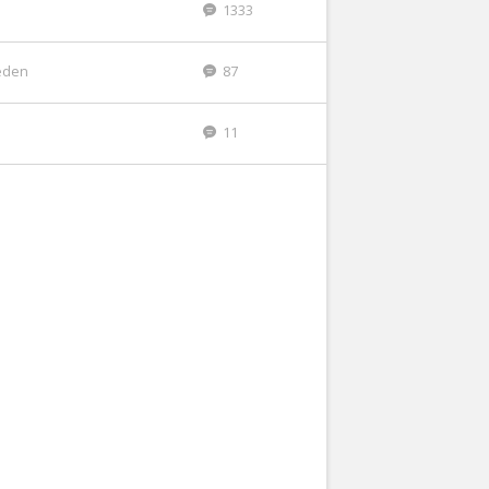
1333
eden
87
11