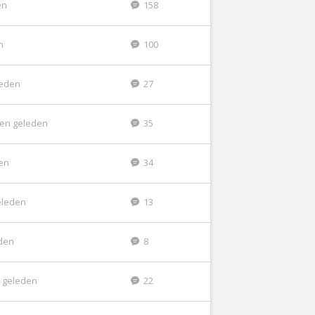
en
158
n
100
leden
27
en geleden
35
en
34
eleden
13
den
8
 geleden
22