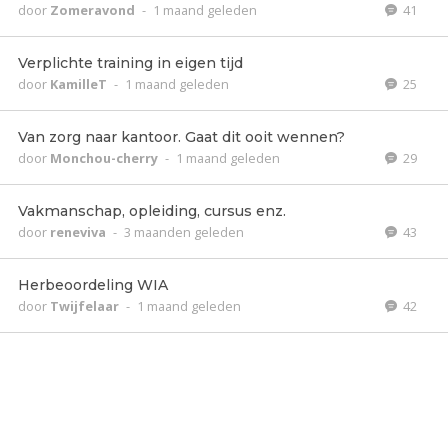
door
Zomeravond
-
1 maand geleden
41
Verplichte training in eigen tijd
door
KamilleT
-
1 maand geleden
25
Van zorg naar kantoor. Gaat dit ooit wennen?
door
Monchou-cherry
-
1 maand geleden
29
Vakmanschap, opleiding, cursus enz.
door
reneviva
-
3 maanden geleden
43
Herbeoordeling WIA
door
Twijfelaar
-
1 maand geleden
42