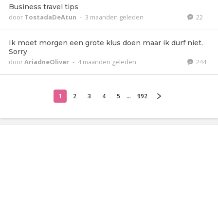
Business travel tips
door
TostadaDeAtun
-
3 maanden geleden
22
Ik moet morgen een grote klus doen maar ik durf niet.
Sorry
door
AriadneOliver
-
4 maanden geleden
244
1
2
3
4
5
...
992