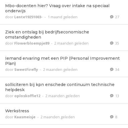
Mbo-docenten hier? Vraag over intake na speciaal
onderwijs
door
Lente19251003-
-
1 maand geleden
27
Ziek en ontslag bij bedrijfseconomische
omstandigheden
door
Flowerbloempje89
-
2 maanden geleden
35
Iemand ervaring met een PIP (Personal Improvement
Plan)
door
SweetFirefly
-
2 maanden geleden
34
solliciteren bij kpn enschede continuum technische
helpdesk
door
oploskoffie12
-
2 maanden geleden
13
Werkstress
door
Kaasmeisje
-
2 maanden geleden
8