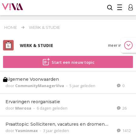
HOME
WERK & STUDIE
WERK & STUDIE
meer info
Start een nieuw topic
Algemene Voorwaarden
door
CommunityManagerViva
-
5 jaar geleden
0
Ervaringen reorganisatie
door
Mwrosa
-
6 dagen geleden
26
Praattopic: Solliciteren, vacatures en dromen....
door
Yasminmax
-
3 jaar geleden
1412