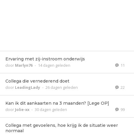
Ervaring met zij-instroom onderwijs
door
Marlyn76
-
14 dagen geleden
11
Collega die vernederend doet
door
LeadingLady
-
26 dagen geleden
22
Kan ik dit aankaarten na 3 maanden? [Lege OP]
door
Jolie-xx
-
30 dagen geleden
99
Collega met gevoelens, hoe krijg ik de situatie weer
normaal