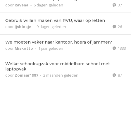
door
Ravena
-
6 dagen geleden
37
Gebruik willen maken van RVU, waar op letten
door
Ijsblokje
-
9 dagen geleden
26
We moeten vaker naar kantoor, hoera of jammer?
door
Miskotto
-
1 jaar geleden
1333
Welke schoolrugzak voor middelbare school met
laptopvak
door
Zomaar1987
-
2 maanden geleden
87