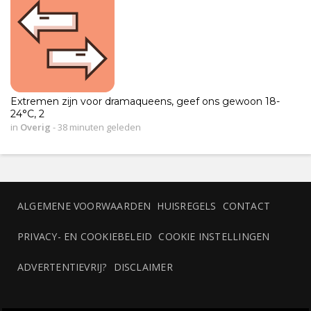
Extremen zijn voor dramaqueens, geef ons gewoon 18-
24°C, 2
in
Overig
-
38 minuten geleden
ALGEMENE VOORWAARDEN
HUISREGELS
CONTACT
PRIVACY- EN COOKIEBELEID
COOKIE INSTELLINGEN
ADVERTENTIEVRIJ?
DISCLAIMER