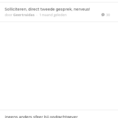
Solliciteren, direct tweede gesprek, nerveus!
door
Geertruidas
-
1 maand geleden
30
ineens anders sfeer bij opdrachtgever