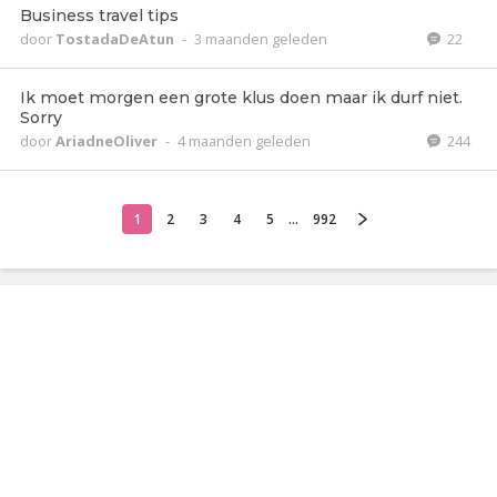
Business travel tips
door
TostadaDeAtun
-
3 maanden geleden
22
Ik moet morgen een grote klus doen maar ik durf niet.
Sorry
door
AriadneOliver
-
4 maanden geleden
244
1
2
3
4
5
...
992