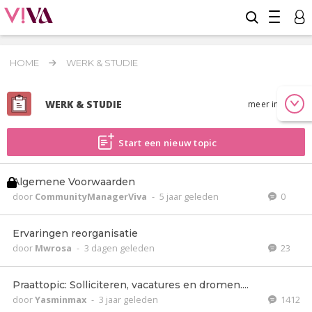
HOME
WERK & STUDIE
WERK & STUDIE
meer info
Start een nieuw topic
Algemene Voorwaarden
door
CommunityManagerViva
-
5 jaar geleden
0
Ervaringen reorganisatie
door
Mwrosa
-
3 dagen geleden
23
Praattopic: Solliciteren, vacatures en dromen....
door
Yasminmax
-
3 jaar geleden
1412