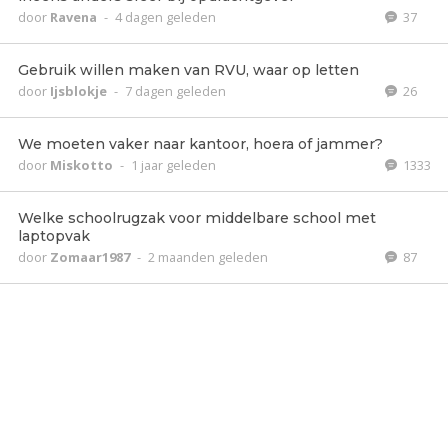
door
Ravena
-
4 dagen geleden
37
Gebruik willen maken van RVU, waar op letten
door
Ijsblokje
-
7 dagen geleden
26
We moeten vaker naar kantoor, hoera of jammer?
door
Miskotto
-
1 jaar geleden
1333
Welke schoolrugzak voor middelbare school met
laptopvak
door
Zomaar1987
-
2 maanden geleden
87