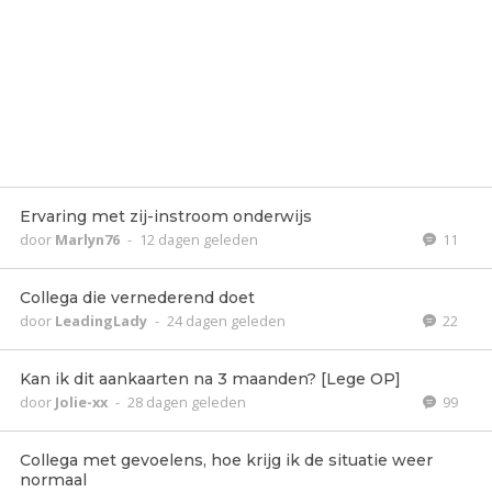
Ervaring met zij-instroom onderwijs
door
Marlyn76
-
12 dagen geleden
11
Collega die vernederend doet
door
LeadingLady
-
24 dagen geleden
22
Kan ik dit aankaarten na 3 maanden? [Lege OP]
door
Jolie-xx
-
28 dagen geleden
99
Collega met gevoelens, hoe krijg ik de situatie weer
normaal