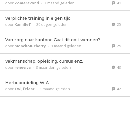
door
Zomeravond
-
1 maand geleden
41
Verplichte training in eigen tijd
door
KamilleT
-
29 dagen geleden
25
Van zorg naar kantoor. Gaat dit ooit wennen?
door
Monchou-cherry
-
1 maand geleden
29
Vakmanschap, opleiding, cursus enz.
door
reneviva
-
3 maanden geleden
43
Herbeoordeling WIA
door
Twijfelaar
-
1 maand geleden
42