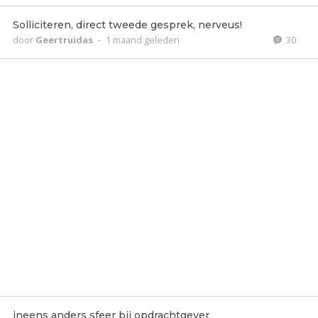
Solliciteren, direct tweede gesprek, nerveus!
door
Geertruidas
-
1 maand geleden
30
ineens anders sfeer bij opdrachtgever