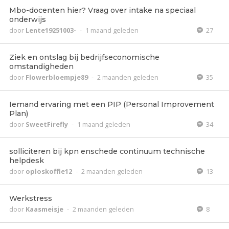
Mbo-docenten hier? Vraag over intake na speciaal
onderwijs
door
Lente19251003-
-
1 maand geleden
27
Ziek en ontslag bij bedrijfseconomische
omstandigheden
door
Flowerbloempje89
-
2 maanden geleden
35
Iemand ervaring met een PIP (Personal Improvement
Plan)
door
SweetFirefly
-
1 maand geleden
34
solliciteren bij kpn enschede continuum technische
helpdesk
door
oploskoffie12
-
2 maanden geleden
13
Werkstress
door
Kaasmeisje
-
2 maanden geleden
8