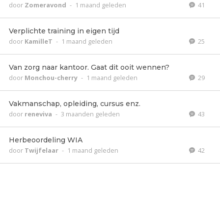
door
Zomeravond
-
1 maand geleden
41
Verplichte training in eigen tijd
door
KamilleT
-
1 maand geleden
25
Van zorg naar kantoor. Gaat dit ooit wennen?
door
Monchou-cherry
-
1 maand geleden
29
Vakmanschap, opleiding, cursus enz.
door
reneviva
-
3 maanden geleden
43
Herbeoordeling WIA
door
Twijfelaar
-
1 maand geleden
42