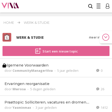
HOME
WERK & STUDIE
WERK & STUDIE
meer info
Start een nieuw topic
Algemene Voorwaarden
door
CommunityManagerViva
-
5 jaar geleden
0
Ervaringen reorganisatie
door
Mwrosa
-
5 dagen geleden
26
Praattopic: Solliciteren, vacatures en dromen....
door
Yasminmax
-
3 jaar geleden
1412