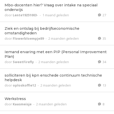
Mbo-docenten hier? Vraag over intake na speciaal
onderwijs
door
Lente19251003-
-
1 maand geleden
27
Ziek en ontslag bij bedrijfseconomische
omstandigheden
door
Flowerbloempje89
-
2 maanden geleden
35
Iemand ervaring met een PIP (Personal Improvement
Plan)
door
SweetFirefly
-
2 maanden geleden
34
solliciteren bij kpn enschede continuum technische
helpdesk
door
oploskoffie12
-
2 maanden geleden
13
Werkstress
door
Kaasmeisje
-
2 maanden geleden
8