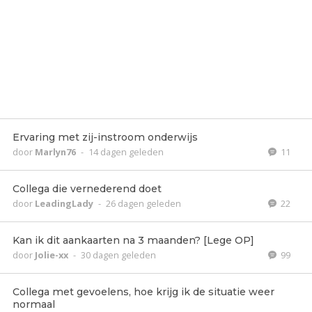
Ervaring met zij-instroom onderwijs
door
Marlyn76
-
14 dagen geleden
11
Collega die vernederend doet
door
LeadingLady
-
26 dagen geleden
22
Kan ik dit aankaarten na 3 maanden? [Lege OP]
door
Jolie-xx
-
30 dagen geleden
99
Collega met gevoelens, hoe krijg ik de situatie weer
normaal