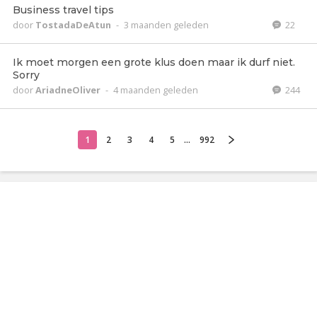
Business travel tips
door
TostadaDeAtun
-
3 maanden geleden
22
Ik moet morgen een grote klus doen maar ik durf niet.
Sorry
door
AriadneOliver
-
4 maanden geleden
244
1
2
3
4
5
...
992