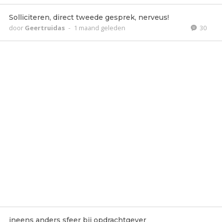
Solliciteren, direct tweede gesprek, nerveus!
door
Geertruidas
-
1 maand geleden
30
ineens anders sfeer bij opdrachtgever