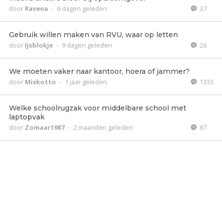
door
Ravena
-
6 dagen geleden
37
Gebruik willen maken van RVU, waar op letten
door
Ijsblokje
-
9 dagen geleden
26
We moeten vaker naar kantoor, hoera of jammer?
door
Miskotto
-
1 jaar geleden
1333
Welke schoolrugzak voor middelbare school met
laptopvak
door
Zomaar1987
-
2 maanden geleden
87