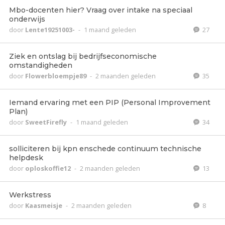
Mbo-docenten hier? Vraag over intake na speciaal
onderwijs
door
Lente19251003-
-
1 maand geleden
27
Ziek en ontslag bij bedrijfseconomische
omstandigheden
door
Flowerbloempje89
-
2 maanden geleden
35
Iemand ervaring met een PIP (Personal Improvement
Plan)
door
SweetFirefly
-
1 maand geleden
34
solliciteren bij kpn enschede continuum technische
helpdesk
door
oploskoffie12
-
2 maanden geleden
13
Werkstress
door
Kaasmeisje
-
2 maanden geleden
8