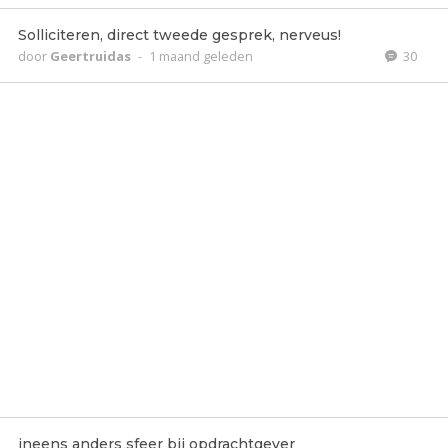
Solliciteren, direct tweede gesprek, nerveus!
door
Geertruidas
-
1 maand geleden
30
ineens anders sfeer bij opdrachtgever