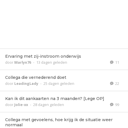
Ervaring met zij-instroom onderwijs
door
Marlyn76
-
13 dagen geleden
11
Collega die vernederend doet
door
LeadingLady
-
25 dagen geleden
22
Kan ik dit aankaarten na 3 maanden? [Lege OP]
door
Jolie-xx
-
28 dagen geleden
99
Collega met gevoelens, hoe krijg ik de situatie weer
normaal