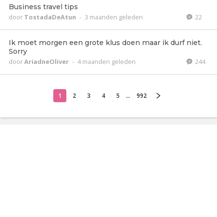
Business travel tips
door
TostadaDeAtun
-
3 maanden geleden
22
Ik moet morgen een grote klus doen maar ik durf niet.
Sorry
door
AriadneOliver
-
4 maanden geleden
244
1
2
3
4
5
...
992