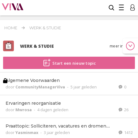
HOME
WERK & STUDIE
WERK & STUDIE
meer info
Start een nieuw topic
Algemene Voorwaarden
door
CommunityManagerViva
-
5 jaar geleden
0
Ervaringen reorganisatie
door
Mwrosa
-
4 dagen geleden
26
Praattopic: Solliciteren, vacatures en dromen....
door
Yasminmax
-
3 jaar geleden
1412