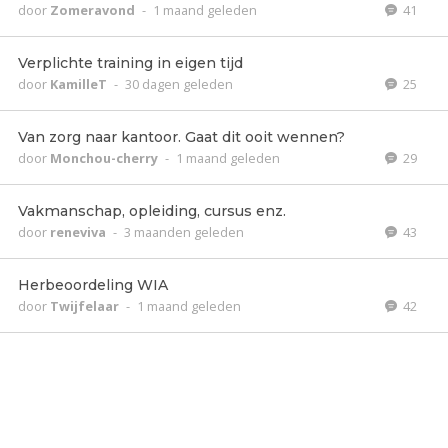
door
Zomeravond
-
1 maand geleden
41
Verplichte training in eigen tijd
door
KamilleT
-
30 dagen geleden
25
Van zorg naar kantoor. Gaat dit ooit wennen?
door
Monchou-cherry
-
1 maand geleden
29
Vakmanschap, opleiding, cursus enz.
door
reneviva
-
3 maanden geleden
43
Herbeoordeling WIA
door
Twijfelaar
-
1 maand geleden
42