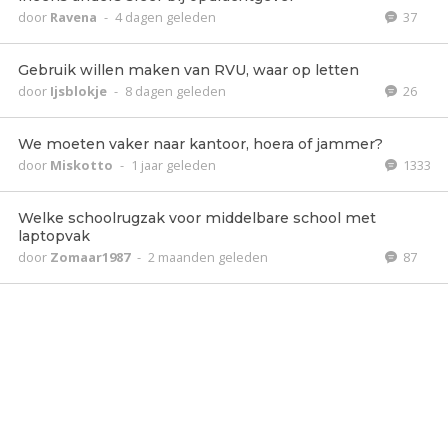
door
Ravena
-
4 dagen geleden
37
Gebruik willen maken van RVU, waar op letten
door
Ijsblokje
-
8 dagen geleden
26
We moeten vaker naar kantoor, hoera of jammer?
door
Miskotto
-
1 jaar geleden
1333
Welke schoolrugzak voor middelbare school met
laptopvak
door
Zomaar1987
-
2 maanden geleden
87