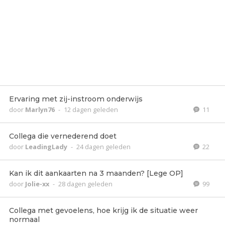
Ervaring met zij-instroom onderwijs
door
Marlyn76
-
12 dagen geleden
11
Collega die vernederend doet
door
LeadingLady
-
24 dagen geleden
22
Kan ik dit aankaarten na 3 maanden? [Lege OP]
door
Jolie-xx
-
28 dagen geleden
99
Collega met gevoelens, hoe krijg ik de situatie weer
normaal