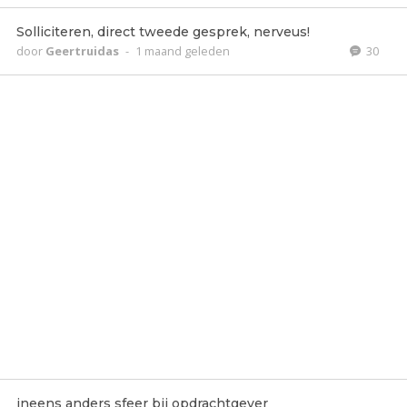
Solliciteren, direct tweede gesprek, nerveus!
door
Geertruidas
-
1 maand geleden
30
ineens anders sfeer bij opdrachtgever