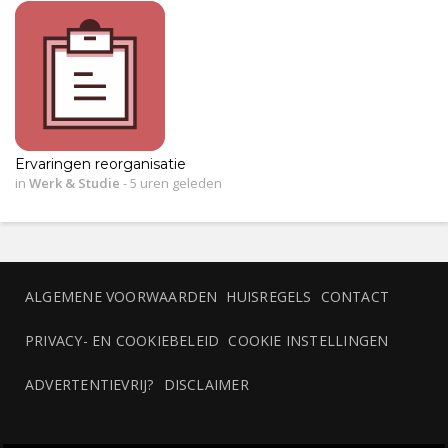
Ervaringen reorganisatie
in
Werk & Studie
-
5 uren geleden
ALGEMENE VOORWAARDEN
HUISREGELS
CONTACT
PRIVACY- EN COOKIEBELEID
COOKIE INSTELLINGEN
ADVERTENTIEVRIJ?
DISCLAIMER