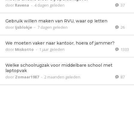
door
Ravena
-
4 dagen geleden
37
Gebruik willen maken van RVU, waar op letten
door
Ijsblokje
-
7 dagen geleden
26
We moeten vaker naar kantoor, hoera of jammer?
door
Miskotto
-
1 jaar geleden
1333
Welke schoolrugzak voor middelbare school met
laptopvak
door
Zomaar1987
-
2 maanden geleden
87