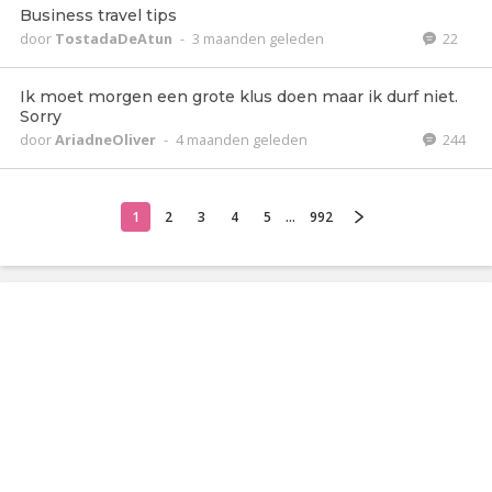
Business travel tips
door
TostadaDeAtun
-
3 maanden geleden
22
Ik moet morgen een grote klus doen maar ik durf niet.
Sorry
door
AriadneOliver
-
4 maanden geleden
244
1
2
3
4
5
...
992