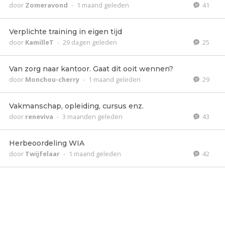
door
Zomeravond
-
1 maand geleden
41
Verplichte training in eigen tijd
door
KamilleT
-
29 dagen geleden
25
Van zorg naar kantoor. Gaat dit ooit wennen?
door
Monchou-cherry
-
1 maand geleden
29
Vakmanschap, opleiding, cursus enz.
door
reneviva
-
3 maanden geleden
43
Herbeoordeling WIA
door
Twijfelaar
-
1 maand geleden
42