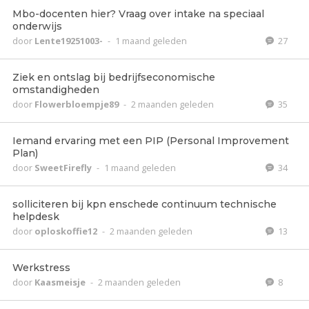
Mbo-docenten hier? Vraag over intake na speciaal
onderwijs
door
Lente19251003-
-
1 maand geleden
27
Ziek en ontslag bij bedrijfseconomische
omstandigheden
door
Flowerbloempje89
-
2 maanden geleden
35
Iemand ervaring met een PIP (Personal Improvement
Plan)
door
SweetFirefly
-
1 maand geleden
34
solliciteren bij kpn enschede continuum technische
helpdesk
door
oploskoffie12
-
2 maanden geleden
13
Werkstress
door
Kaasmeisje
-
2 maanden geleden
8