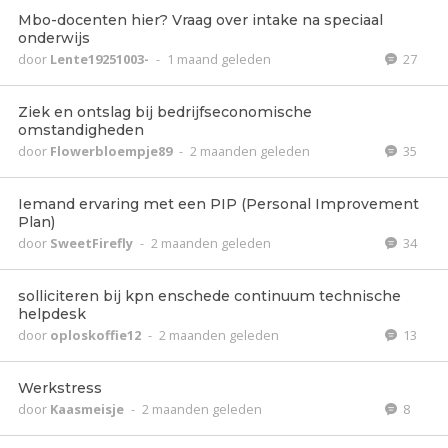
Mbo-docenten hier? Vraag over intake na speciaal
onderwijs
door
Lente19251003-
-
1 maand geleden
27
Ziek en ontslag bij bedrijfseconomische
omstandigheden
door
Flowerbloempje89
-
2 maanden geleden
35
Iemand ervaring met een PIP (Personal Improvement
Plan)
door
SweetFirefly
-
2 maanden geleden
34
solliciteren bij kpn enschede continuum technische
helpdesk
door
oploskoffie12
-
2 maanden geleden
13
Werkstress
door
Kaasmeisje
-
2 maanden geleden
8