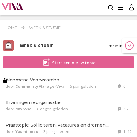
HOME
WERK & STUDIE
WERK & STUDIE
meer info
Start een nieuw topic
Algemene Voorwaarden
door
CommunityManagerViva
-
5 jaar geleden
0
Ervaringen reorganisatie
door
Mwrosa
-
6 dagen geleden
26
Praattopic: Solliciteren, vacatures en dromen....
door
Yasminmax
-
3 jaar geleden
1412