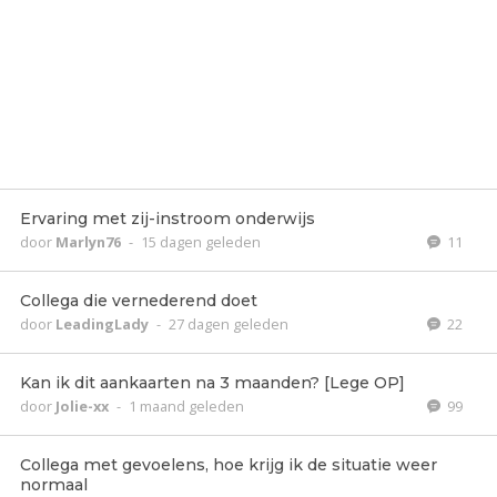
Ervaring met zij-instroom onderwijs
door
Marlyn76
-
15 dagen geleden
11
Collega die vernederend doet
door
LeadingLady
-
27 dagen geleden
22
Kan ik dit aankaarten na 3 maanden? [Lege OP]
door
Jolie-xx
-
1 maand geleden
99
Collega met gevoelens, hoe krijg ik de situatie weer
normaal