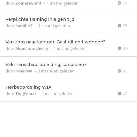
door
Zomeravond
-
1 maand geleden
41
Verplichte training in eigen tijd
door
KamilleT
-
1 maand geleden
25
Van zorg naar kantoor. Gaat dit ooit wennen?
door
Monchou-cherry
-
1 maand geleden
29
Vakmanschap, opleiding, cursus enz.
door
reneviva
-
3 maanden geleden
43
Herbeoordeling WIA
door
Twijfelaar
-
1 maand geleden
42