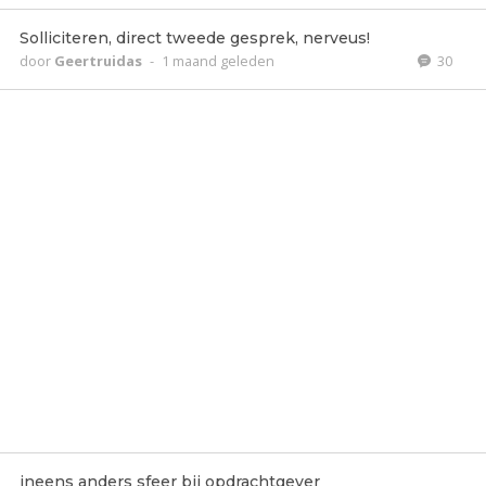
Solliciteren, direct tweede gesprek, nerveus!
door
Geertruidas
-
1 maand geleden
30
ineens anders sfeer bij opdrachtgever