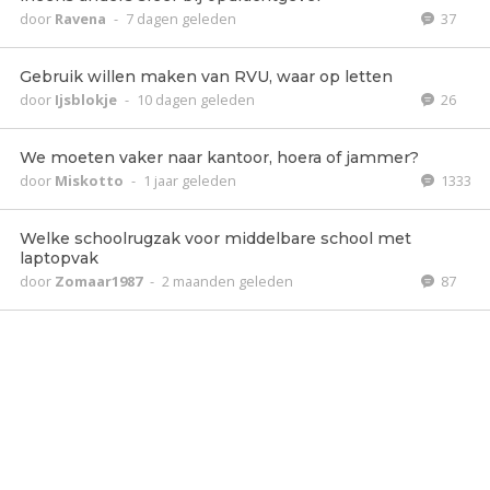
door
Ravena
-
7 dagen geleden
37
Gebruik willen maken van RVU, waar op letten
door
Ijsblokje
-
10 dagen geleden
26
We moeten vaker naar kantoor, hoera of jammer?
door
Miskotto
-
1 jaar geleden
1333
Welke schoolrugzak voor middelbare school met
laptopvak
door
Zomaar1987
-
2 maanden geleden
87