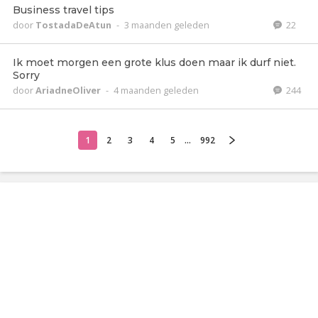
Business travel tips
door
TostadaDeAtun
-
3 maanden geleden
22
Ik moet morgen een grote klus doen maar ik durf niet.
Sorry
door
AriadneOliver
-
4 maanden geleden
244
1
2
3
4
5
...
992