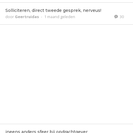
Solliciteren, direct tweede gesprek, nerveus!
door
Geertruidas
-
1 maand geleden
30
ineens anders sfeer bij opdrachtgever