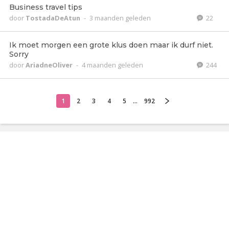
Business travel tips
door
TostadaDeAtun
-
3 maanden geleden
22
Ik moet morgen een grote klus doen maar ik durf niet.
Sorry
door
AriadneOliver
-
4 maanden geleden
244
1
2
3
4
5
...
992