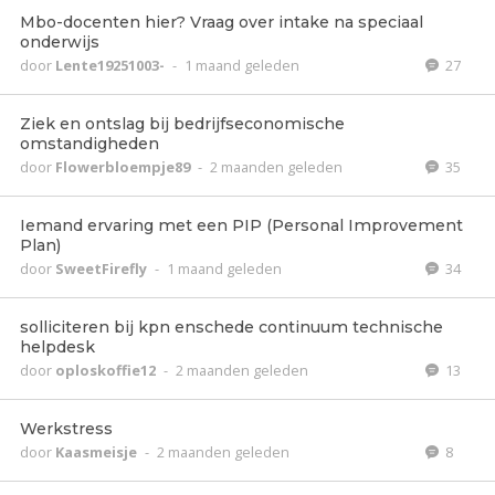
Mbo-docenten hier? Vraag over intake na speciaal
onderwijs
door
Lente19251003-
-
1 maand geleden
27
Ziek en ontslag bij bedrijfseconomische
omstandigheden
door
Flowerbloempje89
-
2 maanden geleden
35
Iemand ervaring met een PIP (Personal Improvement
Plan)
door
SweetFirefly
-
1 maand geleden
34
solliciteren bij kpn enschede continuum technische
helpdesk
door
oploskoffie12
-
2 maanden geleden
13
Werkstress
door
Kaasmeisje
-
2 maanden geleden
8