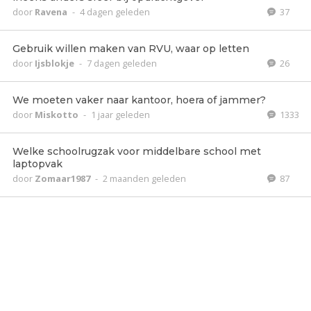
door
Ravena
-
4 dagen geleden
37
Gebruik willen maken van RVU, waar op letten
door
Ijsblokje
-
7 dagen geleden
26
We moeten vaker naar kantoor, hoera of jammer?
door
Miskotto
-
1 jaar geleden
1333
Welke schoolrugzak voor middelbare school met
laptopvak
door
Zomaar1987
-
2 maanden geleden
87