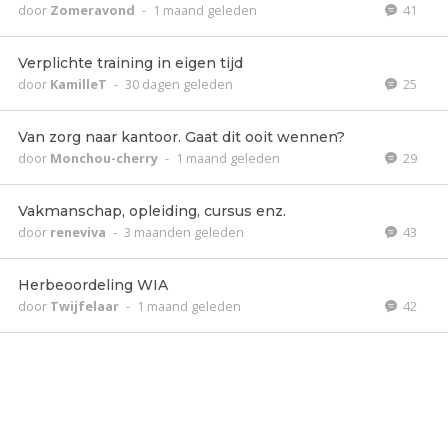
door
Zomeravond
-
1 maand geleden
41
Verplichte training in eigen tijd
door
KamilleT
-
30 dagen geleden
25
Van zorg naar kantoor. Gaat dit ooit wennen?
door
Monchou-cherry
-
1 maand geleden
29
Vakmanschap, opleiding, cursus enz.
door
reneviva
-
3 maanden geleden
43
Herbeoordeling WIA
door
Twijfelaar
-
1 maand geleden
42