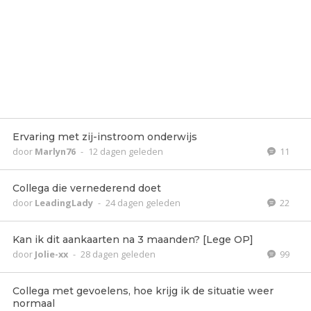
Ervaring met zij-instroom onderwijs
door
Marlyn76
-
12 dagen geleden
11
Collega die vernederend doet
door
LeadingLady
-
24 dagen geleden
22
Kan ik dit aankaarten na 3 maanden? [Lege OP]
door
Jolie-xx
-
28 dagen geleden
99
Collega met gevoelens, hoe krijg ik de situatie weer
normaal