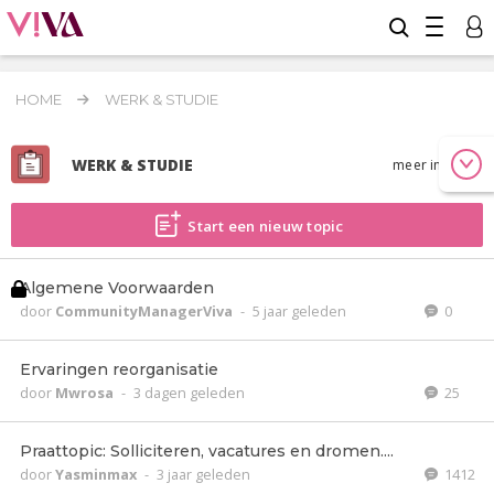
HOME
WERK & STUDIE
WERK & STUDIE
meer info
Start een nieuw topic
Algemene Voorwaarden
door
CommunityManagerViva
-
5 jaar geleden
0
Ervaringen reorganisatie
door
Mwrosa
-
3 dagen geleden
25
Praattopic: Solliciteren, vacatures en dromen....
door
Yasminmax
-
3 jaar geleden
1412