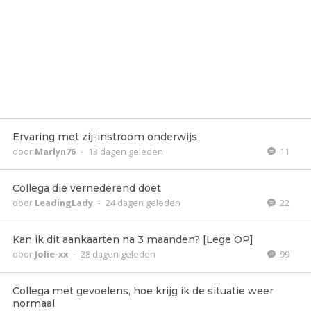
Ervaring met zij-instroom onderwijs
door
Marlyn76
-
13 dagen geleden
11
Collega die vernederend doet
door
LeadingLady
-
24 dagen geleden
22
Kan ik dit aankaarten na 3 maanden? [Lege OP]
door
Jolie-xx
-
28 dagen geleden
99
Collega met gevoelens, hoe krijg ik de situatie weer
normaal