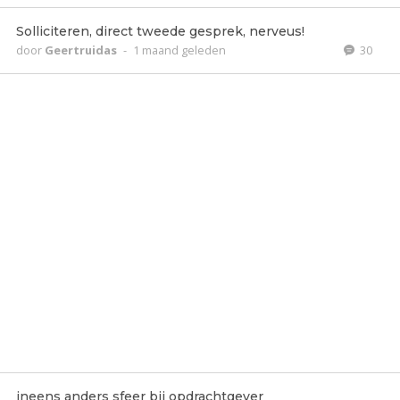
Solliciteren, direct tweede gesprek, nerveus!
door
Geertruidas
-
1 maand geleden
30
ineens anders sfeer bij opdrachtgever