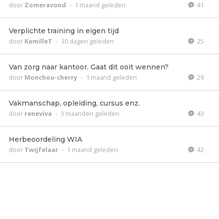
door
Zomeravond
-
1 maand geleden
41
Verplichte training in eigen tijd
door
KamilleT
-
30 dagen geleden
25
Van zorg naar kantoor. Gaat dit ooit wennen?
door
Monchou-cherry
-
1 maand geleden
29
Vakmanschap, opleiding, cursus enz.
door
reneviva
-
3 maanden geleden
43
Herbeoordeling WIA
door
Twijfelaar
-
1 maand geleden
42