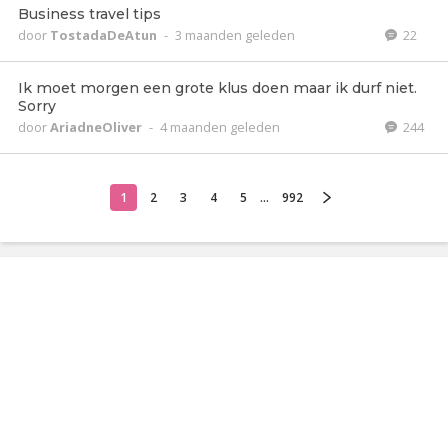
Business travel tips
door
TostadaDeAtun
-
3 maanden geleden
22
Ik moet morgen een grote klus doen maar ik durf niet.
Sorry
door
AriadneOliver
-
4 maanden geleden
244
1
2
3
4
5
...
992