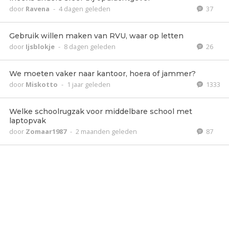
door
Ravena
-
4 dagen geleden
37
Gebruik willen maken van RVU, waar op letten
door
Ijsblokje
-
8 dagen geleden
26
We moeten vaker naar kantoor, hoera of jammer?
door
Miskotto
-
1 jaar geleden
1333
Welke schoolrugzak voor middelbare school met
laptopvak
door
Zomaar1987
-
2 maanden geleden
87