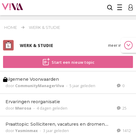
HOME
WERK & STUDIE
WERK & STUDIE
meer info
Start een nieuw topic
Algemene Voorwaarden
door
CommunityManagerViva
-
5 jaar geleden
0
Ervaringen reorganisatie
door
Mwrosa
-
4 dagen geleden
25
Praattopic: Solliciteren, vacatures en dromen....
door
Yasminmax
-
3 jaar geleden
1412