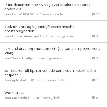
Mbo-docenten hier? Vraag over intake na speciaal
onderwijs
door
Lente19251003-
-
1 maand geleden
27
Ziek en ontslag bij bedrijfseconomische
omstandigheden
door
Flowerbloempje89
-
2 maanden geleden
35
Iemand ervaring met een PIP (Personal Improvement
Plan)
door
SweetFirefly
-
1 maand geleden
34
solliciteren bij kpn enschede continuum technische
helpdesk
door
oploskoffie12
-
2 maanden geleden
13
Werkstress
door
Kaasmeisje
-
2 maanden geleden
8