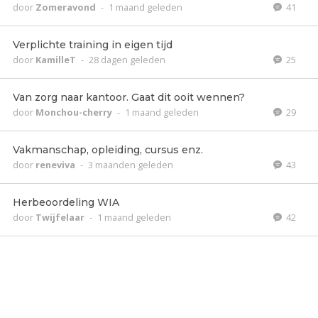
door
Zomeravond
-
1 maand geleden
41
Verplichte training in eigen tijd
door
KamilleT
-
28 dagen geleden
25
Van zorg naar kantoor. Gaat dit ooit wennen?
door
Monchou-cherry
-
1 maand geleden
29
Vakmanschap, opleiding, cursus enz.
door
reneviva
-
3 maanden geleden
43
Herbeoordeling WIA
door
Twijfelaar
-
1 maand geleden
42