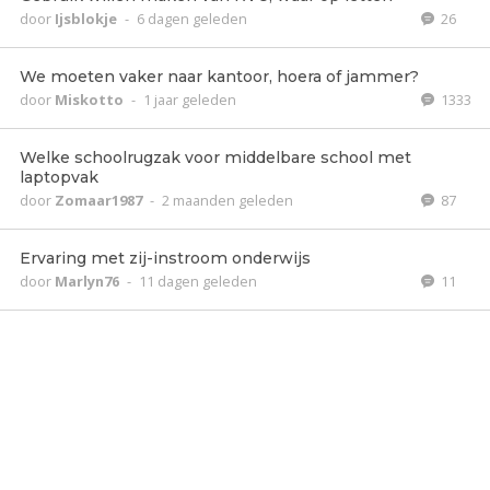
door
Ijsblokje
-
6 dagen geleden
26
We moeten vaker naar kantoor, hoera of jammer?
door
Miskotto
-
1 jaar geleden
1333
Welke schoolrugzak voor middelbare school met
laptopvak
door
Zomaar1987
-
2 maanden geleden
87
Ervaring met zij-instroom onderwijs
door
Marlyn76
-
11 dagen geleden
11