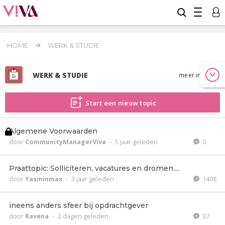
HOME
WERK & STUDIE
WERK & STUDIE
meer info
Start een nieuw topic
Algemene Voorwaarden
door
CommunityManagerViva
-
5 jaar geleden
0
Praattopic: Solliciteren, vacatures en dromen....
door
Yasminmax
-
3 jaar geleden
1408
ineens anders sfeer bij opdrachtgever
door
Ravena
-
2 dagen geleden
37