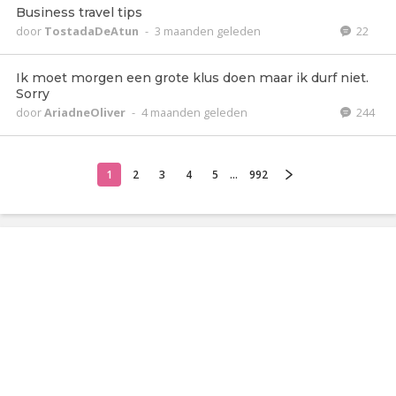
Business travel tips
door
TostadaDeAtun
-
3 maanden geleden
22
Ik moet morgen een grote klus doen maar ik durf niet.
Sorry
door
AriadneOliver
-
4 maanden geleden
244
1
2
3
4
5
...
992