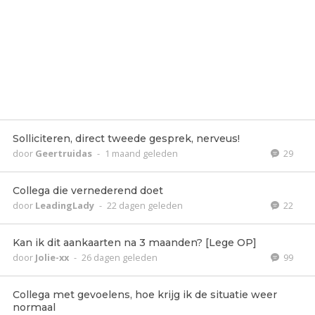
Solliciteren, direct tweede gesprek, nerveus!
door
Geertruidas
-
1 maand geleden
29
Collega die vernederend doet
door
LeadingLady
-
22 dagen geleden
22
Kan ik dit aankaarten na 3 maanden? [Lege OP]
door
Jolie-xx
-
26 dagen geleden
99
Collega met gevoelens, hoe krijg ik de situatie weer
normaal