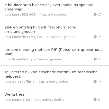
Mbo-docenten hier? Vraag over intake na speciaal
onderwijs
door
Lente19251003-
-
1 maand geleden
27
Ziek en ontslag bij bedrijfseconomische
omstandigheden
door
Flowerbloempje89
-
2 maanden geleden
35
Iemand ervaring met een PIP (Personal Improvement
Plan)
door
SweetFirefly
-
1 maand geleden
34
solliciteren bij kpn enschede continuum technische
helpdesk
door
oploskoffie12
-
2 maanden geleden
13
Werkstress
door
Kaasmeisje
-
2 maanden geleden
8