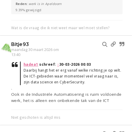
Reden:
werk is in Apeldoorn
9.39% gewijzigd
Wat is de vraag die ik niet weet maar wel moet stellen?
Bitje93
maandag 30 maart 2026 om
13:40
hadea1
schreef:
↑
30-03-2026 00:03
Daarbij hangt het er erg vanaf welke richting je op wilt.
De ICT-gebieden waar momenteel veel vraag naar is,
zijn data science en CyberSecurity.
.
Ook in de Industriële Automatisering is ruim voldoende
werk, het is alleen een onbekende tak van de ICT
Niet geschoten is altijd mis