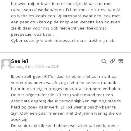
bouwen mij ook wel interessant lijkt. Maar dan met
cursussen of werken/leren. Echter met de komst van AI
en websites zoals een Squarespace waar een leek met
een paar drukken op de knop een website kan bouwen
zie ik daar voor mij ook niet echt veel toekomst
perspectief qua baan.
Cyber security is ook interessant maar trekt mij niet.
Saelle1
zondag 3 mei 2026 om 22:41
Ik ben zelf geen ICT'er dus ik heb er niet zo'n zicht op
verder dus neem wat ik zeg niet al te serieus maar ik
hoor in mijn eigen omgeving vooral sombere verhalen.
De net afgestudeerde ICT'ers (ook iemand met een
associate degree) die ik persoonlijk ken zijn nog steeds
hard op zoek naar werk. Er lijkt weinig beschikbaar te
zijn. Ook een paar mensen met 2-3 jaar ervaring die op
zoek zijn.
De seniors die ik ken hebben wel allemaal werk, een is