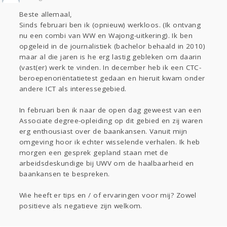
Sport
Contact
Viva zoekt
Aangeboden
Beste allemaal,
Gevraagd
Horen
Doen
Zien
Sinds februari ben ik (opnieuw) werkloos. (Ik ontvang
Lezen
nu een combi van WW en Wajong-uitkering). Ik ben
opgeleid in de journalistiek (bachelor behaald in 2010)
maar al die jaren is he erg lastig gebleken om daarin
(vast(er) werk te vinden. In december heb ik een CTC-
beroepenoriëntatietest gedaan en hieruit kwam onder
andere ICT als interessegebied.
In februari ben ik naar de open dag geweest van een
Associate degree-opleiding op dit gebied en zij waren
erg enthousiast over de baankansen. Vanuit mijn
omgeving hoor ik echter wisselende verhalen. Ik heb
morgen een gesprek gepland staan met de
arbeidsdeskundige bij UWV om de haalbaarheid en
baankansen te bespreken.
Wie heeft er tips en / of ervaringen voor mij? Zowel
positieve als negatieve zijn welkom.