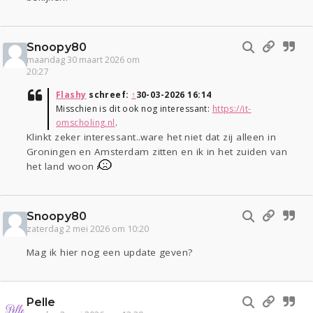
Snoopy80
maandag 30 maart 2026 om
20:27
Flashy
schreef:
↑
30-03-2026 16:14
Misschien is dit ook nog interessant:
https://it-
omscholing.nl
.
Klinkt zeker interessant..ware het niet dat zij alleen in
Groningen en Amsterdam zitten en ik in het zuiden van
het land woon
Snoopy80
zaterdag 2 mei 2026 om 10:20
Mag ik hier nog een update geven?
Pelle