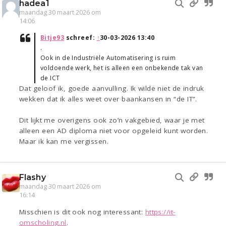
hadea1
maandag 30 maart 2026 om
14:06
Bitje93
schreef:
↑
30-03-2026 13:40
.
Ook in de Industriële Automatisering is ruim
voldoende werk, het is alleen een onbekende tak van
de ICT
Dat geloof ik, goede aanvulling. Ik wilde niet de indruk
wekken dat ik alles weet over baankansen in “de IT”.
Dit lijkt me overigens ook zo’n vakgebied, waar je met
alleen een AD diploma niet voor opgeleid kunt worden.
Maar ik kan me vergissen.
Flashy
maandag 30 maart 2026 om
16:14
Misschien is dit ook nog interessant:
https://it-
omscholing.nl
.