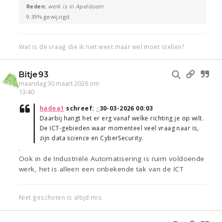
Reden:
werk is in Apeldoorn
9.39% gewijzigd
Wat is de vraag die ik niet weet maar wel moet stellen?
Bitje93
maandag 30 maart 2026 om
13:40
hadea1
schreef:
↑
30-03-2026 00:03
Daarbij hangt het er erg vanaf welke richting je op wilt.
De ICT-gebieden waar momenteel veel vraag naar is,
zijn data science en CyberSecurity.
.
Ook in de Industriële Automatisering is ruim voldoende
werk, het is alleen een onbekende tak van de ICT
Niet geschoten is altijd mis