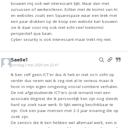
bouwen mij ook wel interessant lijkt. Maar dan met
cursussen of werken/leren. Echter met de komst van AI
en websites zoals een Squarespace waar een leek met
een paar drukken op de knop een website kan bouwen
zie ik daar voor mij ook niet echt veel toekomst
perspectief qua baan.
Cyber security is ook interessant maar trekt mij niet.
Saelle1
zondag 3 mei 2026 om 22:41
Ik ben zelf geen ICT'er dus ik heb er niet zo'n zicht op
verder dus neem wat ik zeg niet al te serieus maar ik
hoor in mijn eigen omgeving vooral sombere verhalen.
De net afgestudeerde ICT'ers (ook iemand met een
associate degree) die ik persoonlijk ken zijn nog steeds
hard op zoek naar werk. Er lijkt weinig beschikbaar te
zijn. Ook een paar mensen met 2-3 jaar ervaring die op
zoek zijn.
De seniors die ik ken hebben wel allemaal werk, een is