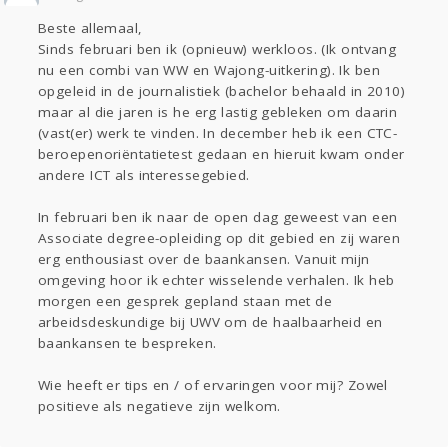
Sport
Contact
Viva zoekt
Aangeboden
Beste allemaal,
Gevraagd
Horen
Doen
Zien
Sinds februari ben ik (opnieuw) werkloos. (Ik ontvang
Lezen
nu een combi van WW en Wajong-uitkering). Ik ben
opgeleid in de journalistiek (bachelor behaald in 2010)
maar al die jaren is he erg lastig gebleken om daarin
(vast(er) werk te vinden. In december heb ik een CTC-
beroepenoriëntatietest gedaan en hieruit kwam onder
andere ICT als interessegebied.
In februari ben ik naar de open dag geweest van een
Associate degree-opleiding op dit gebied en zij waren
erg enthousiast over de baankansen. Vanuit mijn
omgeving hoor ik echter wisselende verhalen. Ik heb
morgen een gesprek gepland staan met de
arbeidsdeskundige bij UWV om de haalbaarheid en
baankansen te bespreken.
Wie heeft er tips en / of ervaringen voor mij? Zowel
positieve als negatieve zijn welkom.