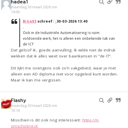
hadea1
maandag 30 maart 2026 om
14:06
Bitje93
schreef:
↑
30-03-2026 13:40
.
Ook in de Industriële Automatisering is ruim
voldoende werk, het is alleen een onbekende tak van
de ICT
Dat geloof ik, goede aanvulling. Ik wilde niet de indruk
wekken dat ik alles weet over baankansen in “de IT”.
Dit lijkt me overigens ook zo’n vakgebied, waar je met
alleen een AD diploma niet voor opgeleid kunt worden.
Maar ik kan me vergissen.
Flashy
maandag 30 maart 2026 om
16:14
Misschien is dit ook nog interessant:
https://it-
omscholing.nl
.