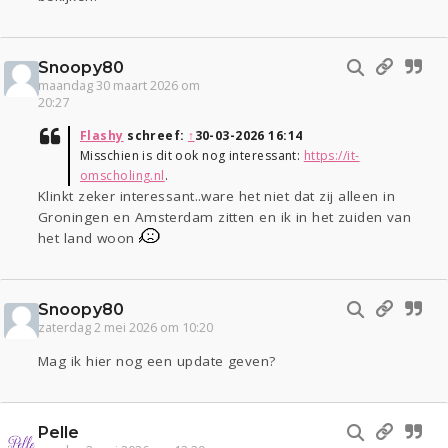
Snoopy80
maandag 30 maart 2026 om
20:27
Flashy
schreef:
↑
30-03-2026 16:14
Misschien is dit ook nog interessant:
https://it-
omscholing.nl
.
Klinkt zeker interessant..ware het niet dat zij alleen in
Groningen en Amsterdam zitten en ik in het zuiden van
het land woon
Snoopy80
zaterdag 2 mei 2026 om 10:20
Mag ik hier nog een update geven?
Pelle