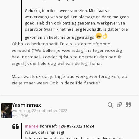
Gelukkig ben ik nu weer voorzien. Mijn laatste
werkervaring was nogal een blamage en deed me geen
goed. Heb dan ook ontslag genomen. Werkgever van
daarvoor (waar ik het heel erg leuk had!), is dat ter ore
gekomen en heeft me teruggevraagd
Ohhh zo herkenbaar!!! En als ik een telefoontje
verwacht ("We bellen je woensdag", is tegenwoordig
heel normaal, zonder tijdstip te noemen) dan ben ik
eigenlijk die hele dag wel van de leg, haha.
Maar wat leuk dat je bij je oud-werkgever terug kon, zo
zie je maar weer! Ook in dezelfde functie?
Yasminmax
woensdag 28 september 2022
om 17:36
maree
schreef:
↑
28-09-2022 16:24
Wauw, dat is fijn zeg!
Ik loop er vooral tegenaan dat iedereen denkt en de