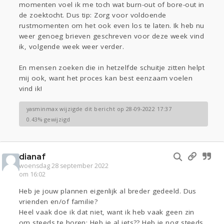
momenten voel ik me toch wat burn-out of bore-out in
de zoektocht. Dus tip: Zorg voor voldoende
rustmomenten om het ook even los te laten. Ik heb nu
weer genoeg brieven geschreven voor deze week vind
ik, volgende week weer verder.
En mensen zoeken die in hetzelfde schuitje zitten helpt
mij ook, want het proces kan best eenzaam voelen
vind ik!
yasminmax wijzigde dit bericht op 28-09-2022 17:37
0.43% gewijzigd
dianaf
woensdag 28 september 2022
om 16:02
Heb je jouw plannen eigenlijk al breder gedeeld. Dus
vrienden en/of familie?
Heel vaak doe ik dat niet, want ik heb vaak geen zin
om steeds te horen: Heb je al iets?? Heb je nog steeds