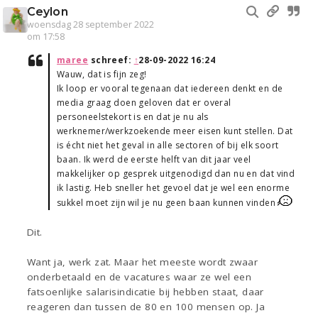
Ceylon
woensdag 28 september 2022
om 17:58
maree
schreef:
↑
28-09-2022 16:24
Wauw, dat is fijn zeg!
Ik loop er vooral tegenaan dat iedereen denkt en de
media graag doen geloven dat er overal
personeelstekort is en dat je nu als
werknemer/werkzoekende meer eisen kunt stellen. Dat
is écht niet het geval in alle sectoren of bij elk soort
baan. Ik werd de eerste helft van dit jaar veel
makkelijker op gesprek uitgenodigd dan nu en dat vind
ik lastig. Heb sneller het gevoel dat je wel een enorme
sukkel moet zijn wil je nu geen baan kunnen vinden
Dit.
Want ja, werk zat. Maar het meeste wordt zwaar
onderbetaald en de vacatures waar ze wel een
fatsoenlijke salarisindicatie bij hebben staat, daar
reageren dan tussen de 80 en 100 mensen op. Ja