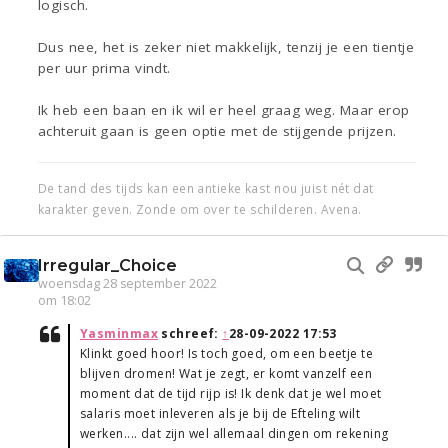
logisch.
Dus nee, het is zeker niet makkelijk, tenzij je een tientje
per uur prima vindt.
Ik heb een baan en ik wil er heel graag weg. Maar erop
achteruit gaan is geen optie met de stijgende prijzen.
De tand des tijds kan een antieke kast nou juist nét dat
karakter geven. Zonde om over te schilderen. Avena.
Irregular_Choice
woensdag 28 september 2022
om 18:02
Yasminmax
schreef:
↑
28-09-2022 17:53
Klinkt goed hoor! Is toch goed, om een beetje te
blijven dromen! Wat je zegt, er komt vanzelf een
moment dat de tijd rijp is! Ik denk dat je wel moet
salaris moet inleveren als je bij de Efteling wilt
werken.... dat zijn wel allemaal dingen om rekening