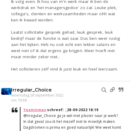
Ik volg even. Ik hou van m'n werk maar ik ben de
werkdruk en 'het managersgedoe' zo zat. Leuke plek,
collega's, clienten en werkzaamheden maar ohh wat
kan ik kwaad worden.
Laatst sollicitatie gesprek gehad, leuk gesprek, leuk
bedrijf maar de functie is wat saai. Dus ben weer rustig
aan het kijken. Heb nu ook echt een lekker salaris en
weet niet of ik dat ergens ga krijgen. Meer hoeft niet
maar minder zeker niet..
Het solliciteren zelf vind ik juist leuk en heel leerzaam.
Irregular_Choice
woensdag 28 september 2022
om 19:58
Yasminmax
schreef:
↑
28-09-2022 18:19
@Irregular_Choice ga je wel met plezier naar je werk?
In dat geval zou ik het mezelf niet te moeilijk maken.
Dagdromen is prima en goed natuurlijk! Wie weet komt