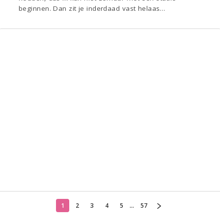
beginnen. Dan zit je inderdaad vast helaas…
1
2
3
4
5
...
57