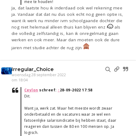
mee te houden!
Ja, dat laatste hou ik inderdaad ook wel rekening mee
ja. Vandaar dat dat nu dus ook echt nog geen optie is,
want ik werk nu minder ivm schoolgaande dochter die
nog niet helemaal alleen thuis kan blijven enz
als
die volledig zelfstandig is, kan ik onregelmatig gaan
werken en ook meer. Maar dan moeten ook de dure
jaren met studie achter de rug zijn
Irregular_Choice
woensdag 28 september 2022
om 18:04
Ceylon
schreef:
↑
28-09-2022 17:58
Dit.
Want ja, werk zat. Maar het meeste wordt zwaar
onderbetaald en de vacatures waar ze wel een
fatsoenlijke salarisindicatie bij hebben staat, daar
reageren dan tussen de 80 en 100 mensen op. Ja
logisch.