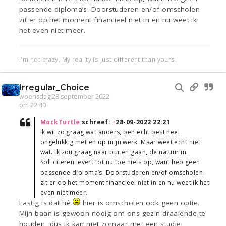
passende diploma’s. Doorstuderen en/of omscholen
zit er op het moment financieel niet in en nu weet ik
het even niet meer.
I'm not crazy. My reality is just different than yours.
Irregular_Choice
woensdag 28 september 2022
om 22:40
MockTurtle
schreef:
↑
28-09-2022 22:21
Ik wil zo graag wat anders, ben echt best heel
ongelukkig met en op mijn werk. Maar weet echt niet
wat. Ik zou graag naar buiten gaan, de natuur in.
Solliciteren levert tot nu toe niets op, want heb geen
passende diploma’s. Doorstuderen en/of omscholen
zit er op het moment financieel niet in en nu weet ik het
even niet meer.
Lastig is dat hè
hier is omscholen ook geen optie.
Mijn baan is gewoon nodig om ons gezin draaiende te
houden, dus ik kan niet zomaar met een studie