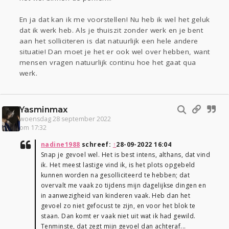
En ja dat kan ik me voorstellen! Nu heb ik wel het geluk
dat ik werk heb. Als je thuiszit zonder werk en je bent
aan het solliciteren is dat natuurlijk een hele andere
situatie! Dan moet je het er ook wel over hebben, want
mensen vragen natuurlijk continu hoe het gaat qua
werk.
Yasminmax
woensdag 28 september 2022
om 17:32
nadine1988
schreef:
↑
28-09-2022 16:04
Snap je gevoel wel. Het is best intens, althans, dat vind
ik. Het meest lastige vind ik, is het plots opgebeld
kunnen worden na gesolliciteerd te hebben; dat
overvalt me vaak zo tijdens mijn dagelijkse dingen en
in aanwezigheid van kinderen vaak. Heb dan het
gevoel zo niet gefocust te zijn, en voor het blok te
staan. Dan komt er vaak niet uit wat ik had gewild.
Tenminste, dat zegt mijn gevoel dan achteraf...