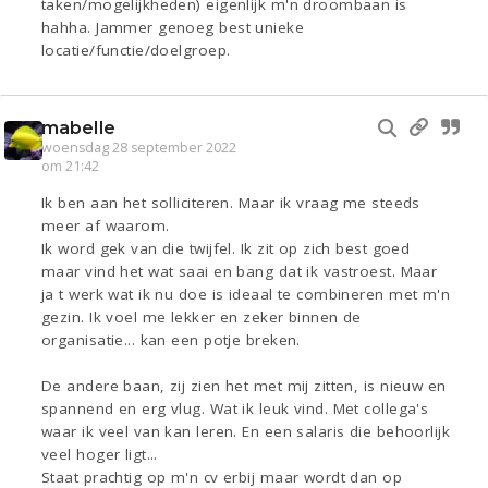
taken/mogelijkheden) eigenlijk m'n droombaan is
hahha. Jammer genoeg best unieke
locatie/functie/doelgroep.
mabelle
woensdag 28 september 2022
om 21:42
Ik ben aan het solliciteren. Maar ik vraag me steeds
meer af waarom.
Ik word gek van die twijfel. Ik zit op zich best goed
maar vind het wat saai en bang dat ik vastroest. Maar
ja t werk wat ik nu doe is ideaal te combineren met m'n
gezin. Ik voel me lekker en zeker binnen de
organisatie... kan een potje breken.
De andere baan, zij zien het met mij zitten, is nieuw en
spannend en erg vlug. Wat ik leuk vind. Met collega's
waar ik veel van kan leren. En een salaris die behoorlijk
veel hoger ligt...
Staat prachtig op m'n cv erbij maar wordt dan op