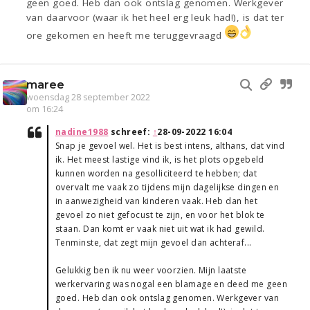
geen goed. Heb dan ook ontslag genomen. Werkgever
van daarvoor (waar ik het heel erg leuk had!), is dat ter
ore gekomen en heeft me teruggevraagd
maree
woensdag 28 september 2022
om 16:24
nadine1988
schreef:
↑
28-09-2022 16:04
Snap je gevoel wel. Het is best intens, althans, dat vind
ik. Het meest lastige vind ik, is het plots opgebeld
kunnen worden na gesolliciteerd te hebben; dat
overvalt me vaak zo tijdens mijn dagelijkse dingen en
in aanwezigheid van kinderen vaak. Heb dan het
gevoel zo niet gefocust te zijn, en voor het blok te
staan. Dan komt er vaak niet uit wat ik had gewild.
Tenminste, dat zegt mijn gevoel dan achteraf...
Gelukkig ben ik nu weer voorzien. Mijn laatste
werkervaring was nogal een blamage en deed me geen
goed. Heb dan ook ontslag genomen. Werkgever van