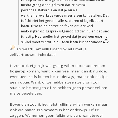
media graag doen geloven dat er overal
personeelstekort is en dat je nu als
werknemer/werkzoekende meer eisen kunt stellen. Dat
is écht niet het geval in alle sectoren of bij elk soort
baan. Ik werd de eerste helft van dit jaar veel
makkelijker op gesprek uitgenodigd dan nu en dat vind
ik lastig. Heb sneller het gevoel dat je wel een enorme
sukkel moet zijn wil je nu geen baan kunnen vinden
zo waar!!!! Amen!!! Doet ook iets met je
zelfvertrouwen inderdaad!
Ik zou ook eigenlijk wel graag willen doorstuderen en
hogerop komen, want ik kan veel meer dan ik nu doe,
eventueel zelfs buiten het onderwijs, maar ook dat lijkt
geen optie. Want: of ze hebben geen geld om zo'n
studie te bekostigen of ze hebben geen personeel om
me te begeleiden.
Bovendien zou ik het liefst fulltime willen werken maar
ook die banen zijn schaars in het onderwijs. Of ze
zeggen: We nemen geen fulltimers aan, want teveel