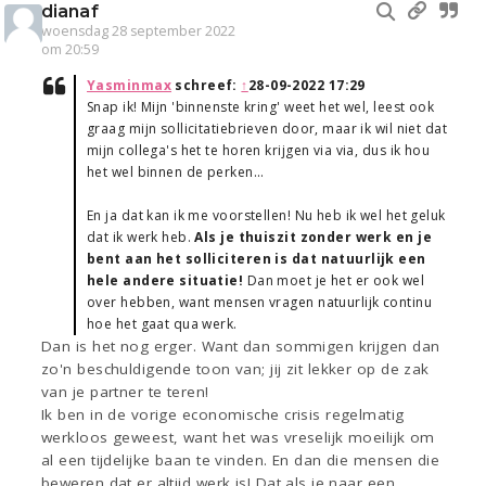
dianaf
woensdag 28 september 2022
om 20:59
Yasminmax
schreef:
↑
28-09-2022 17:29
Snap ik! Mijn 'binnenste kring' weet het wel, leest ook
graag mijn sollicitatiebrieven door, maar ik wil niet dat
mijn collega's het te horen krijgen via via, dus ik hou
het wel binnen de perken...
En ja dat kan ik me voorstellen! Nu heb ik wel het geluk
dat ik werk heb.
Als je thuiszit zonder werk en je
bent aan het solliciteren is dat natuurlijk een
hele andere situatie!
Dan moet je het er ook wel
over hebben, want mensen vragen natuurlijk continu
hoe het gaat qua werk.
Dan is het nog erger. Want dan sommigen krijgen dan
zo'n beschuldigende toon van; jij zit lekker op de zak
van je partner te teren!
Ik ben in de vorige economische crisis regelmatig
werkloos geweest, want het was vreselijk moeilijk om
al een tijdelijke baan te vinden. En dan die mensen die
beweren dat er altijd werk is! Dat als je naar een