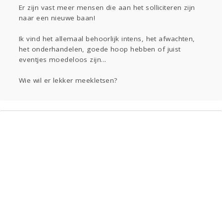
Sport
Contact
Viva zoekt
Aangeboden
Er zijn vast meer mensen die aan het solliciteren zijn
naar een nieuwe baan!
Gevraagd
Horen
Doen
Zien
Lezen
Ik vind het allemaal behoorlijk intens, het afwachten,
het onderhandelen, goede hoop hebben of juist
eventjes moedeloos zijn...
Wie wil er lekker meekletsen?