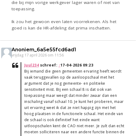
die bij mijn vorige werkgever lager waren of niet van
toepassing.
Ik zou het gewoon even laten voorrekenen. Als het
goed is kan de HR-afdeling dat prima inschatten.
Anoniem_6a5e55fcd6ad1
vrijdag 17 april 2026 om 11:56
Juul234
schreef:
↑
17-04-2026 09:23
Bij iemand die geen gemeenten ervaring heeft wordt
vaak teruggevallen op de aanloopschaal met het
argument dat je nog gemeente- en politieke
sensitiviteit mist. Bij een schaal 8 is dat ook van
toepassing maar weegt dat minder zwaar dan een
inschaling vanaf schaal 10. Je kunt het proberen, maar
uit ervaring weet ik dat ze niet happig zijn met het
hoog plaatsen in de functionele schaal. Het einde van
de schaal is ook definitief het einde want
uitloopschalen kent de CAO niet meer. Je zult dan echt
moeten solliciteren naar een andere functie binnen de