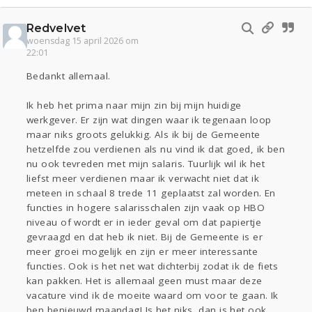
Redvelvet
woensdag 15 april 2026 om
22:01
Bedankt allemaal.
Ik heb het prima naar mijn zin bij mijn huidige
werkgever. Er zijn wat dingen waar ik tegenaan loop
maar niks groots gelukkig. Als ik bij de Gemeente
hetzelfde zou verdienen als nu vind ik dat goed, ik ben
nu ook tevreden met mijn salaris. Tuurlijk wil ik het
liefst meer verdienen maar ik verwacht niet dat ik
meteen in schaal 8 trede 11 geplaatst zal worden. En
functies in hogere salarisschalen zijn vaak op HBO
niveau of wordt er in ieder geval om dat papiertje
gevraagd en dat heb ik niet. Bij de Gemeente is er
meer groei mogelijk en zijn er meer interessante
functies. Ook is het net wat dichterbij zodat ik de fiets
kan pakken. Het is allemaal geen must maar deze
vacature vind ik de moeite waard om voor te gaan. Ik
ben benieuwd maandag! Is het niks, dan is het ook