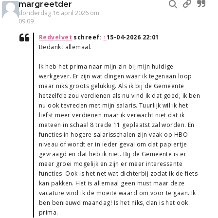
margreetder
donderdag 16 april 2026 om
09:09
Redvelvet
schreef:
↑
15-04-2026 22:01
Bedankt allemaal.
Ik heb het prima naar mijn zin bij mijn huidige
werkgever. Er zijn wat dingen waar ik tegenaan loop
maar niks groots gelukkig. Als ik bij de Gemeente
hetzelfde zou verdienen als nu vind ik dat goed, ik ben
nu ook tevreden met mijn salaris. Tuurlijk wil ik het
liefst meer verdienen maar ik verwacht niet dat ik
meteen in schaal 8 trede 11 geplaatst zal worden. En
functies in hogere salarisschalen zijn vaak op HBO
niveau of wordt er in ieder geval om dat papiertje
gevraagd en dat heb ik niet. Bij de Gemeente is er
meer groei mogelijk en zijn er meer interessante
functies. Ook is het net wat dichterbij zodat ik de fiets
kan pakken. Het is allemaal geen must maar deze
vacature vind ik de moeite waard om voor te gaan. Ik
ben benieuwd maandag! Is het niks, dan is het ook
prima.