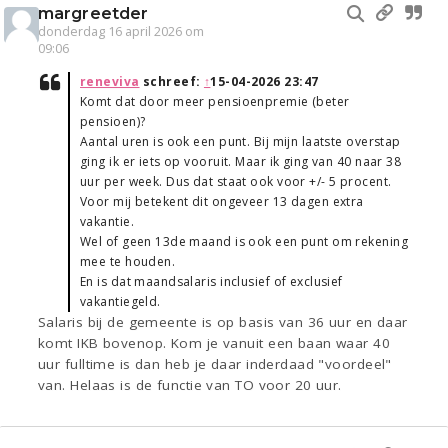
margreetder
donderdag 16 april 2026 om
09:06
reneviva
schreef:
↑
15-04-2026 23:47
Komt dat door meer pensioenpremie (beter
pensioen)?
Aantal uren is ook een punt. Bij mijn laatste overstap
ging ik er iets op vooruit. Maar ik ging van 40 naar 38
uur per week. Dus dat staat ook voor +/- 5 procent.
Voor mij betekent dit ongeveer 13 dagen extra
vakantie.
Wel of geen 13de maand is ook een punt om rekening
mee te houden.
En is dat maandsalaris inclusief of exclusief
vakantiegeld.
Salaris bij de gemeente is op basis van 36 uur en daar
komt IKB bovenop. Kom je vanuit een baan waar 40
uur fulltime is dan heb je daar inderdaad "voordeel"
van. Helaas is de functie van TO voor 20 uur.