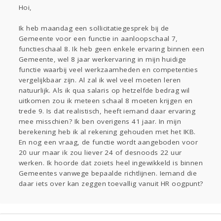
Sport
Contact
Viva zoekt
Aangeboden
Hoi,
Gevraagd
Horen
Doen
Zien
Ik heb maandag een sollicitatiegesprek bij de
Lezen
Gemeente voor een functie in aanloopschaal 7,
functieschaal 8. Ik heb geen enkele ervaring binnen een
Gemeente, wel 8 jaar werkervaring in mijn huidige
functie waarbij veel werkzaamheden en competenties
vergelijkbaar zijn. Al zal ik wel veel moeten leren
natuurlijk. Als ik qua salaris op hetzelfde bedrag wil
uitkomen zou ik meteen schaal 8 moeten krijgen en
trede 9. Is dat realistisch, heeft iemand daar ervaring
mee misschien? Ik ben overigens 41 jaar. In mijn
berekening heb ik al rekening gehouden met het IKB.
En nog een vraag, de functie wordt aangeboden voor
20 uur maar ik zou liever 24 of desnoods 22 uur
werken. Ik hoorde dat zoiets heel ingewikkeld is binnen
Gemeentes vanwege bepaalde richtlijnen. Iemand die
daar iets over kan zeggen toevallig vanuit HR oogpunt?