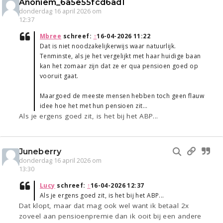
Anoniem_6a5e55fcd6ad1
donderdag 16 april 2026 om
12:37
Mbree
schreef:
↑
16-04-2026 11:22
Dat is niet noodzakelijkerwijs waar natuurlijk.
Tenminste, als je het vergelijkt met haar huidige baan
kan het zomaar zijn dat ze er qua pensioen goed op
vooruit gaat.
Maargoed de meeste mensen hebben toch geen flauw
idee hoe het met hun pensioen zit…
Als je ergens goed zit, is het bij het ABP...
Juneberry
donderdag 16 april 2026 om
13:30
Lucy
schreef:
↑
16-04-2026 12:37
Als je ergens goed zit, is het bij het ABP...
Dat klopt, maar dat mag ook wel want ik betaal 2x
zoveel aan pensioenpremie dan ik ooit bij een andere