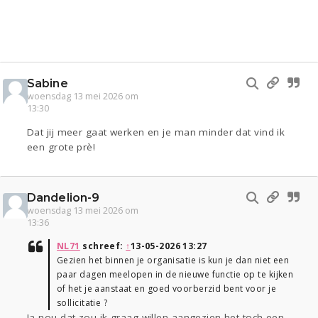
Sabine
woensdag 13 mei 2026 om
13:30
Dat jij meer gaat werken en je man minder dat vind ik
een grote prè!
Dandelion-9
woensdag 13 mei 2026 om
13:36
NL71
schreef:
↑
13-05-2026 13:27
Gezien het binnen je organisatie is kun je dan niet een
paar dagen meelopen in de nieuwe functie op te kijken
of het je aanstaat en goed voorberzid bent voor je
sollicitatie ?
Ja nou dat zou ik graag willen aangezien het toch een