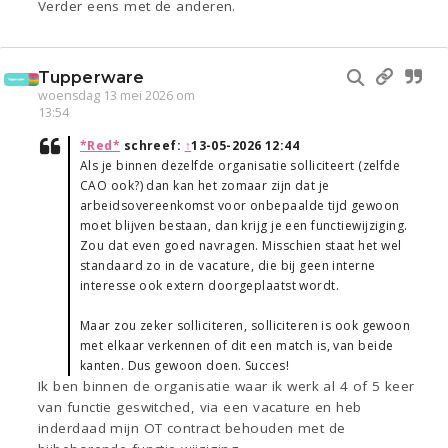
Verder eens met de anderen.
Tupperware
woensdag 13 mei 2026 om
13:54
*Red*
schreef:
↑
13-05-2026 12:44
Als je binnen dezelfde organisatie solliciteert (zelfde
CAO ook?) dan kan het zomaar zijn dat je
arbeidsovereenkomst voor onbepaalde tijd gewoon
moet blijven bestaan, dan krijg je een functiewijziging.
Zou dat even goed navragen. Misschien staat het wel
standaard zo in de vacature, die bij geen interne
interesse ook extern doorgeplaatst wordt.
Maar zou zeker solliciteren, solliciteren is ook gewoon
met elkaar verkennen of dit een match is, van beide
kanten. Dus gewoon doen. Succes!
Ik ben binnen de organisatie waar ik werk al 4 of 5 keer
van functie geswitched, via een vacature en heb
inderdaad mijn OT contract behouden met de