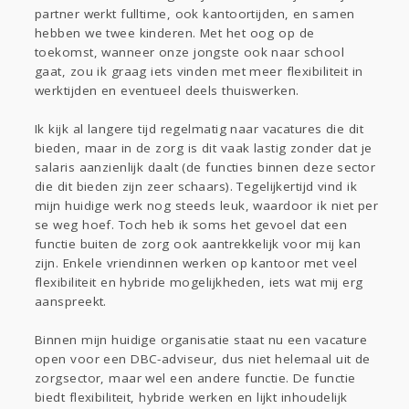
Sport
Contact
Viva zoekt
Aangeboden
partner werkt fulltime, ook kantoortijden, en samen
hebben we twee kinderen. Met het oog op de
Gevraagd
Horen
Doen
Zien
toekomst, wanneer onze jongste ook naar school
Lezen
gaat, zou ik graag iets vinden met meer flexibiliteit in
werktijden en eventueel deels thuiswerken.
Ik kijk al langere tijd regelmatig naar vacatures die dit
bieden, maar in de zorg is dit vaak lastig zonder dat je
salaris aanzienlijk daalt (de functies binnen deze sector
die dit bieden zijn zeer schaars). Tegelijkertijd vind ik
mijn huidige werk nog steeds leuk, waardoor ik niet per
se weg hoef. Toch heb ik soms het gevoel dat een
functie buiten de zorg ook aantrekkelijk voor mij kan
zijn. Enkele vriendinnen werken op kantoor met veel
flexibiliteit en hybride mogelijkheden, iets wat mij erg
aanspreekt.
Binnen mijn huidige organisatie staat nu een vacature
open voor een DBC-adviseur, dus niet helemaal uit de
zorgsector, maar wel een andere functie. De functie
biedt flexibiliteit, hybride werken en lijkt inhoudelijk