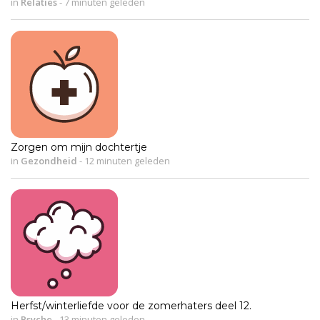
in
Relaties
-
7 minuten geleden
Zorgen om mijn dochtertje
in
Gezondheid
-
12 minuten geleden
Herfst/winterliefde voor de zomerhaters deel 12.
in
Psyche
-
13 minuten geleden