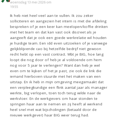
woensdag 13 mei 2026 om
19:55
Ik heb niet heel veel aan te vullen. Ik zou zeker
solliciteren en aangezien het intern is met die afdeling
bespreken of je een keer kan meelopen/koffie drinken
met het team en dat kan vast ook discreet als je
aangeeft dat je ook een goede werkrelatie wil houden
je huidige team. Een idd even uitzoeken of je vanwege
gelijkblijvende cao bij hetzelfde bedrijf niet gewoon
recht hebt op een vast contract. Wbt je BIG, hoe lang
loopt die nog door of heb je al voldoende om hem
nog voor 5 jaar te verlengen? Want dan heb je wel
even om te kijken of het je past, zie ook de link die
iemand hierboven stuurde met het maken van een
uitstap. En ik heb in mijn omgeving meegemaakt dat
een verpleegkundige een flink aantal jaar als manager
werkte, big verlopen, toen toch terug wilde naar de
werkvloer. En de werkgevers om haar stonden te
springen haar aan te nemen en zij heeft al werkend
heel snel met wat bijscholingen (betaald door de
nieuwe werkgever) haar BIG weer terug had.