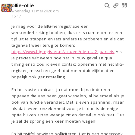
ollie-ollie
woensdag 13 mei 2026 om
16:17
Je mag voor de BIG-herregistratie een
werkonderbreking hebben, dus er is ruimte om er een
tijd uit te stappen en iets anders te proberen en als dat
tegenvalt weer terug te komen:
https://www.bigregister.nl/actueel/nieu ... 2-jaarseis
Als
je precies wilt weten hoe het in jouw geval zit qua
timing enzo zou ik even contact opnemen met het BIG-
register, misschien geeft dat meer duidelijkheid en
hopelijk ook geruststelling.
En het vaste contract, ja dat moet bijna iedereen
opgeven die van baan gaat wisselen, al helemaal als je
ook van functie verandert. Dat is even spannend, maar
als dat teveel onzekerheid voor je is dan is de enige
optie blijven zitten waar je zit en dat wil je ook niet. Dus
je zal de sprong een keer moeten wagen!
En bij twijfel sowieso solliciteren. Het is een onderzoek