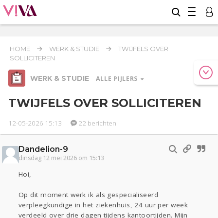
HOME
WERK & STUDIE
TWIJFELS OVER
SOLLICITEREN
WERK & STUDIE
ALLE PIJLERS
TWIJFELS OVER SOLLICITEREN
12-05-2026 15:13
22 berichten
Relaties
Geld & Recht
Reizen
Dandelion-9
Werk & Studie
dinsdag 12 mei 2026 om 15:13
Seks
Gezondheid
Coronavirus
Overig
COVID-19
Hoi,
Actueel
Oekraïne
Entertainment
Lijf & Lijn
Op dit moment werk ik als gespecialiseerd
Kinderen
Digi
Eten
Mode & Beauty
verpleegkundige in het ziekenhuis, 24 uur per week
Zwanger
Psyche
Thuis
Klussen
verdeeld over drie dagen tijdens kantoortijden. Mijn