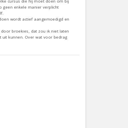
lke cursus die hij moet doen om bij
 op geen enkele manier verplicht
f.
il doen wordt actief aangemoedigd en
door broekies, dat zou ik niet laten
oet uit kunnen. Over wat voor bedrag