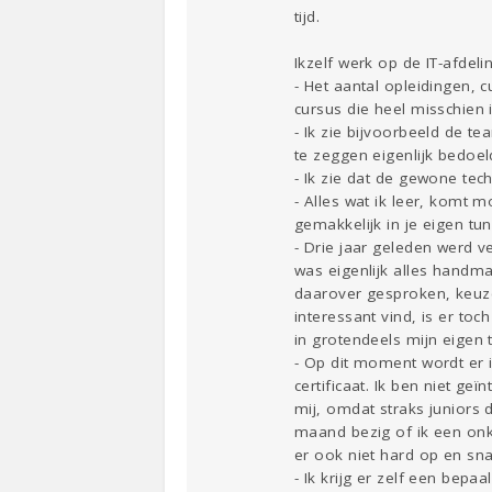
tijd.
Ikzelf werk op de IT-afdel
- Het aantal opleidingen, 
cursus die heel misschien 
- Ik zie bijvoorbeeld de 
te zeggen eigenlijk bedoe
- Ik zie dat de gewone tec
- Alles wat ik leer, komt 
gemakkelijk in je eigen tu
- Drie jaar geleden werd 
was eigenlijk alles handm
daarover gesproken, keuz
interessant vind, is er toc
in grotendeels mijn eigen t
- Op dit moment wordt er 
certificaat. Ik ben niet ge
mij, omdat straks juniors 
maand bezig of ik een onko
er ook niet hard op en sna
- Ik krijg er zelf een bepaa