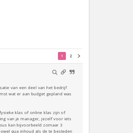
Actueel
Oekraïne
Thuis
Klussen
1
2
Lezen
atie van een deel van het bedrijf
omst wat er aan budget gepland was
ysieke klas of online klas zijn of
ing van je manager, jezelf voor iets
ursus kan bijvoorbeeld zomaar 3
zowel qua inhoud als de te besteden