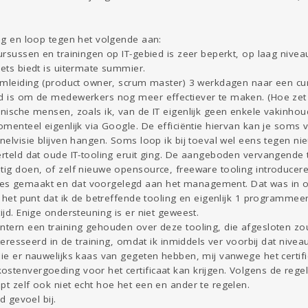
ing en loop tegen het volgende aan:
cursussen en trainingen op IT-gebied is zeer beperkt, op laag nivea
iets biedt is uitermate summier.
teamleiding (product owner, scrum master) 3 werkdagen naar een c
ld is om de medewerkers nog meer effectiever te maken. (Hoe zet
hnische mensen, zoals ik, van de IT eigenlijk geen enkele vakinhoud
momenteel eigenlijk via Google. De efficiëntie hiervan kan je soms 
nnelvisie blijven hangen. Soms loop ik bij toeval wel eens tegen n
verteld dat oude IT-tooling eruit ging. De aangeboden vervangende
atig doen, of zelf nieuwe opensource, freeware tooling introduce
es gemaakt en dat voorgelegd aan het management. Dat was in or
h het punt dat ik de betreffende tooling en eigenlijk 1 programmeer
ijd. Enige ondersteuning is er niet geweest.
intern een training gehouden over deze tooling, die afgesloten 
ïnteresseerd in de training, omdat ik inmiddels ver voorbij dat niveau
die er nauwelijks kaas van gegeten hebben, mij vanwege het certifi
stenvergoeding voor het certificaat kan krijgen. Volgens de regels
pt zelf ook niet echt hoe het een en ander te regelen.
ld gevoel bij.