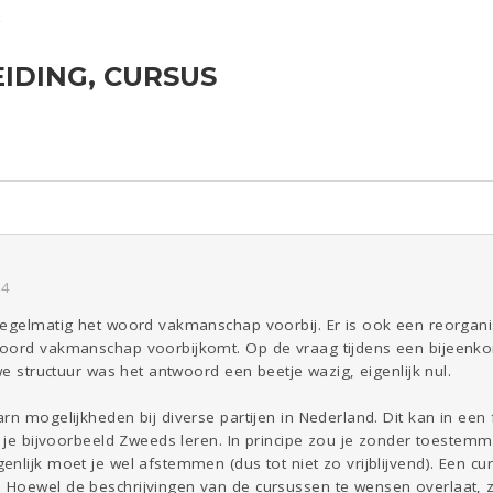
IDING, CURSUS
ld & Recht
Reizen
Seks
Gezondheid
Coronavirus
Overig
COVID-19
Kinderen
Digi
Eten
Mode &
Zwanger
Psyche
Beauty
Viva zoekt
Aangeboden
Gevraagd
Horen
Doen
Zien
54
regelmatig het woord vakmanschap voorbij. Er is ook een reorganis
woord vakmanschap voorbijkomt. Op de vraag tijdens een bijeenk
we structuur was het antwoord een beetje wazig, eigenlijk nul.
n mogelijkheden bij diverse partijen in Nederland. Dit kan in een f
n je bijvoorbeeld Zweeds leren. In principe zou je zonder toestemm
nlijk moet je wel afstemmen (dus tot niet zo vrijblijvend). Een c
Hoewel de beschrijvingen van de cursussen te wensen overlaat, 