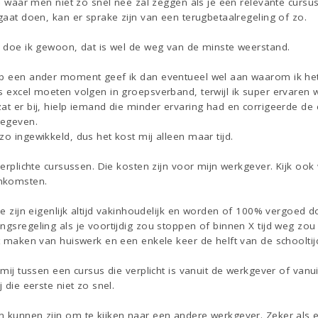
ie waar men niet zo snel nee zal zeggen als je een relevante cursus
 gaat doen, kan er sprake zijn van een terugbetaalregeling of zo.
ie doe ik gewoon, dat is wel de weg van de minste weerstand.
op een ander moment geef ik dan eventueel wel aan waarom ik het n
s excel moeten volgen in groepsverband, terwijl ik super ervaren
at er bij, hielp iemand die minder ervaring had en corrigeerde de 
gegeven.
zo ingewikkeld, dus het kost mij alleen maar tijd.
verplichte cursussen. Die kosten zijn voor mijn werkgever. Kijk ook 
nkomsten.
eze zijn eigenlijk altijd vakinhoudelijk en worden of 100% vergoed 
ngsregeling als je voortijdig zou stoppen of binnen X tijd weg zou
et maken van huiswerk en een enkele keer de helft van de schooltij
 mij tussen een cursus die verplicht is vanuit de werkgever of vanuit
j die eerste niet zo snel.
n kunnen zijn om te kijken naar een andere werkgever. Zeker als 