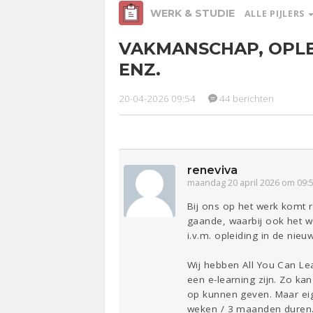
WERK & STUDIE
ALLE PIJLERS
VAKMANSCHAP, OPLE
Relaties
Ge
ENZ.
20-04-2026 09:54
44 berichten
Werk &
Studie
Entertainment
Lijf & Lijn
Sport
Contact
reneviva
maandag 20 april 2026 om 09:
Bij ons op het werk komt 
gaande, waarbij ook het 
i.v.m. opleiding in de nieu
Wij hebben All You Can Lear
een e-learning zijn. Zo ka
op kunnen geven. Maar eige
weken / 3 maanden duren. 