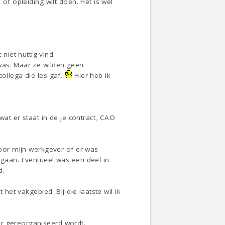
 of opleiding wilt doen. Het is wel
iet nuttig vind.
 was. Maar ze wilden geen
collega die les gaf.
Hier heb ik
wat er staat in de je contract, CAO
door mijn werkgever of er was
 gaan. Eventueel was een deel in
d.
 het vakgebied. Bij die laatste wil ik
er gereorganiseerd wordt.