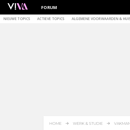
FORUM
NIEUWE TOPICS
ACTIEVE TOPICS
ALGEMENE VOORWAARDEN & HUI
HOME
WERK & STUDIE
VAKMAN