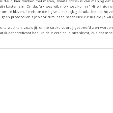
uffeur, bier drinken met maten, zwarte cross- is van mening dat e
r zijn kosten zijn. Omdat ‘a’k weg wil, mo’k weg kunnn ’. Hij wil zich
m te blijven. Telefoon die hij veel zakelijk gebruikt, betaalt hij zel
ar geen protocollen zijn voor cursussen maar elke cursus die je w
 te wachten, zoals jij, om je straks voorbij gestreefd zien worden 
 ik dat certificaat haal. In de it verdien je niet slecht, dus dat m