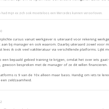
an had mijn ex zich ook moeiteloos een Mercedes kunnen veroorloven.
40
rplichte cursus vanuit werkgever is uiteraard voor rekening werkgev
at aan bij manager en ook waarom. Daarbij uiteraard zowel voor mi
lees ik ook veel vakliteratuur via verschillende platforms. Lijkt m
op een bepaald gebied training te krijgen, omdat het over iets ga
 gewoon bespreken met de manager of ze dit willen financieren.
latforms is 9 van de 10x alleen maar basis. Handig om iets te le
j een zeldzaamheid.
42