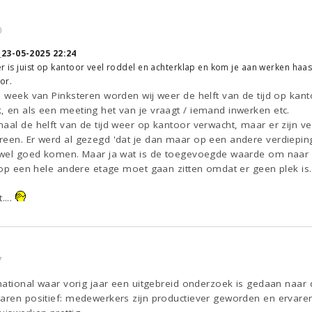
0
↑
23-05-2025 22:24
r is juist op kantoor veel roddel en achterklap en kom je aan werken haast 
or.
e week van Pinksteren worden wij weer de helft van de tijd op kant
, en als een meeting het van je vraagt / iemand inwerken etc.
aal de helft van de tijd weer op kantoor verwacht, maar er zijn v
reen. Er werd al gezegd 'dat je dan maar op een andere verdieping
j wel goed komen. Maar ja wat is de toegevoegde waarde om naar 
s op een hele andere etage moet gaan zitten omdat er geen plek is.
....
7
inational waar vorig jaar een uitgebreid onderzoek is gedaan naar
waren positief: medewerkers zijn productiever geworden en ervare