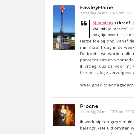
FawleyFlame
zaterdag 24 mei 2025 om 08:3
Sjimmie84
schreef:
Wat mis je precies? Hie
nog tijd over tussendo
Hetzelfde bij ons. Vanaf d
minimaal 1 dag in de week
De ironie: we worden allem
parkeerplaatsen voor iede
ik vroeg, dus zal voor mi
te zien', als je vervolgen
Weer goed over nagedacht
Procne
zaterdag 24 mei 2025 om 09:0
Ik werk bij een grote mult
belangrijkste uitkomsten 