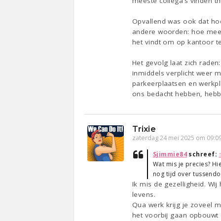
meeste collega’s vinden th
Opvallend was ook dat hoe
andere woorden: hoe meer 
het vindt om op kantoor te
Het gevolg laat zich raden
inmiddels verplicht weer 
parkeerplaatsen en werkple
ons bedacht hebben, hebb
Trixie
zaterdag 24 mei 2025 om 09:0
Sjimmie84
schreef:
Wat mis je precies? Hie
nog tijd over tussendo
Ik mis de gezelligheid. Wi
levens.
Qua werk krijg je zoveel m
het voorbij gaan opbouwt