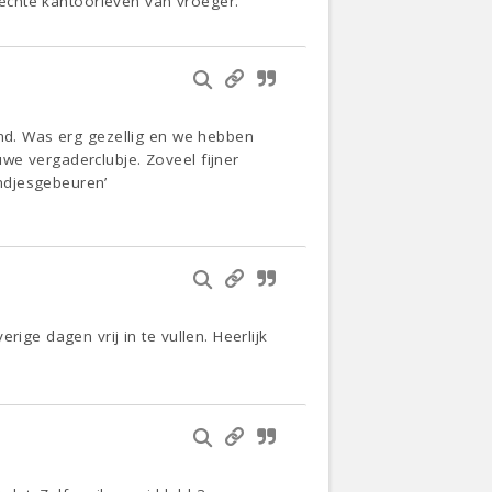
t echte kantoorleven van vroeger.
and. Was erg gezellig en we hebben
we vergaderclubje. Zoveel fijner
ndjesgebeuren’
ige dagen vrij in te vullen. Heerlijk