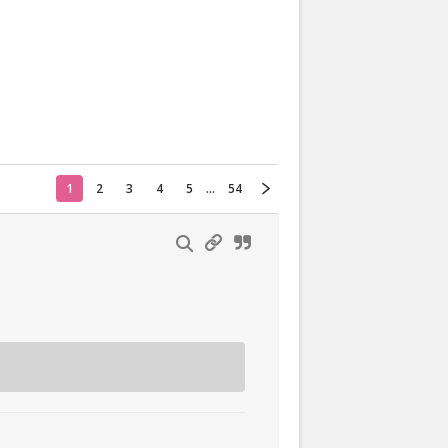
Actueel
Oekraïne
Thuis
Klussen
1
2
3
4
5
...
54
Lezen