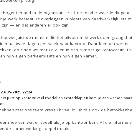
uiswerken prettig.
 hoger iemand in de organisatie zit, hoe minder waarde diegene li
je werk bestaat uit overleggen in plaats van daadwerkelijk iets m
 zijn — en dat anderen er ook zijn.
: hoewel juist de mensen die het uitvoerende werk doen graag thui
minimaal twee dagen per week naar kantoor. Daar kampen we met e
kken, en zitten we met z’n allen in een rumoerige kantoortuin. E
en hun eigen parkeerplaats en hun eigen kamer.
9
↑
23-05-2025 22:24
r is juist op kantoor veel roddel en achterklap en kom je aan werken haast 
or.
j hebben met ons team vreselijk veel lol. Ik mis ook de betrokkenhe
eer mee van wat er speelt als je op kantoor bent. Al die informele k
 en de samenwerking soepel maakt.