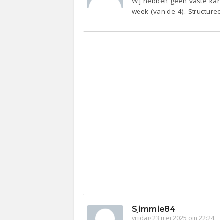
Wij hebben geen vaste kan
week (van de 4). Structuree
Sjimmie84
vrijdag 23 mei 2025 om 22:24