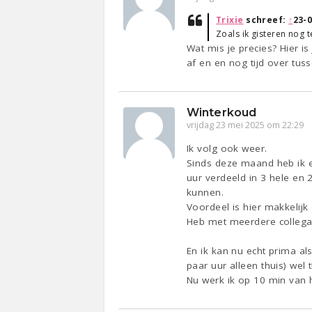
Trixie
schreef:
↑
23-0
Zoals ik gisteren nog t
Wat mis je precies? Hier i
af en en nog tijd over tus
Winterkoud
vrijdag 23 mei 2025 om 22:29
Ik volg ook weer.
Sinds deze maand heb ik ee
uur verdeeld in 3 hele en 
kunnen.
Voordeel is hier makkelij
Heb met meerdere collega
En ik kan nu echt prima al
paar uur alleen thuis) wel 
Nu werk ik op 10 min van 