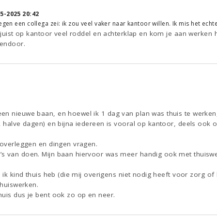
5-2025 20:42
egen een collega zei: ik zou veel vaker naar kantoor willen. Ik mis het ech
s juist op kantoor veel roddel en achterklap en kom je aan werken h
sendoor.
n nieuwe baan, en hoewel ik 1 dag van plan was thuis te werken, z
2 halve dagen) en bijna iedereen is vooral op kantoor, deels ook om
k overleggen en dingen vragen.
’s van doen. Mijn baan hiervoor was meer handig ook met thuisw
s ik kind thuis heb (die mij overigens niet nodig heeft voor zorg of
thuiswerken.
huis dus je bent ook zo op en neer.