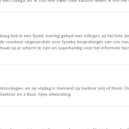
n een collega zei: ik zou veel vaker naar kantoor willen. Ik mis he
daag heb ik een fysiek overleg gehad met collega’s uit het hele l
) de voorkeur uitgesproken voor fysieke besprekingen van ons nieu
maat op je scherm te zien en superhandig voor het informele ‘bo
oordagen, en op vrijdag is niemand op kantoor (vrij of thuis). Over
 kantoor en 2 thuis. Fijne afwisseling.