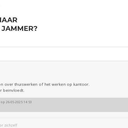
NAAR
ld & Recht
Reizen
Seks
Gezondheid
Coronavirus
Overig
 JAMMER?
COVID-19
Kinderen
Digi
Eten
Mode &
Zwanger
Psyche
Beauty
Viva zoekt
Aangeboden
Gevraagd
Horen
Doen
Zien
sen over thuiswerken of het werken op kantoor.
r beïnvloedt.
 op 26-05-2025 14:53
or zichzelf