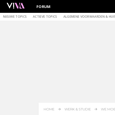
FORUM
NIEUWE TOPICS
ACTIEVE TOPICS
ALGEMENE VOORWAARDEN & HUI
HOME
WERK & STUDIE
WE MOE