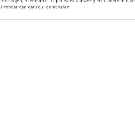
toordagen, minimum is 1x per week aanwezig. Niet iedereen haalt 
l minder dan dat zou ik niet willen.