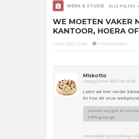
WERK & STUDIE
ALLE PIJLERS
WE MOETEN VAKER 
Relaties
Ge
KANTOOR, HOERA OF
23-05-2025 20:40
1334 berichten
Werk &
Studie
Entertainment
Lijf & Lijn
Sport
Contact
Miskotto
vrijdag 23 mei 2025 om 20:40
Laten we hier verder klet
En hoe dit onze werkplezie
miskotto wijzigde dit bericht
0.89% gewijzigd
Uiteindelijk kiest iedereen vo