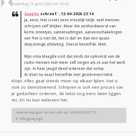
maandag 13 april 2026 om 10:04
Sappho
schreef:
↑
12-04-2026 23:14
Ja, eens. Het is niet eens vreselijk lelijk; veel mensen
schrijven zelf lelijker. Maar die eenheidsworst van
korte zinnetjes, samenvattingen, aaneenschakelingen
van ‘het is niet dit, het is dat’ en dan een quasi-
diepzinnige afsluiting. Overal hetzelfde. Meh.
Mijn oma klaagde ooit dat sinds de opkomst van de
radio mensen niet meer zelf zingen als ze aan het werk
zijn. In haar jeugd deed iedereen dat volop.
AI doet nu exact hetzelfde met geschreven tekst.
Klopt. Alles gaat steeds meer op elkaar lijken. Het is
ook zo demotiverend. Schrijven is ook een proces van
je gedachten ordenen, de tekst nog eens laten liggen
etc. En nu kan iedereen het.
ravena wijzigde dit bericht op 14-04-2026 07:51
0.14% gewijzigd