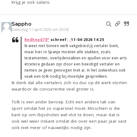
Krijg je ook salaris.
Sappho
zaterdag 11 april 2026 om 20:58
Redhead70*
schreef:
↑
11-04-2026 14:25
Ik weet niet binnen welk vakgebied jij vertaler bent,
maar hier in Spanje moeten alle stukken, zoals
testamenten, overlijdensakten en spullen voor een arts
etcetera gedaan zijn door een beeidigd vertaler en
nemen ze geen genoegen met ai. In het ziekenhuis ook
vaak een tolk nodig bij moeilijke gesprekken.
Ik denk dat alle vertalers zich nu dus op dit werk storten
waardoor de concurrentie veel groter is.
Tolk is een ander beroep. Echt een andere tak van
sport omdat het zo supersnel moet. Misschien is die
kant op om-/bijscholen wel vlot te doen, maar dat is
ook wel weer riskant omdat die over een paar jaar vast
ook niet meer of nauwelijks nodig zijn.