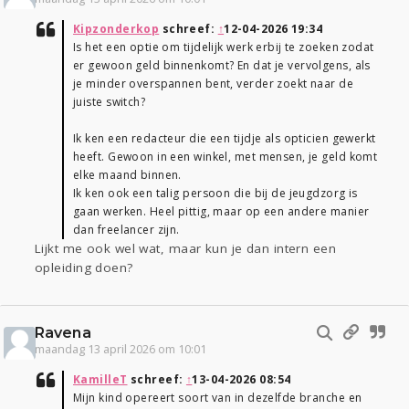
Kipzonderkop
schreef:
↑
12-04-2026 19:34
Is het een optie om tijdelijk werk erbij te zoeken zodat
er gewoon geld binnenkomt? En dat je vervolgens, als
je minder overspannen bent, verder zoekt naar de
juiste switch?
Ik ken een redacteur die een tijdje als opticien gewerkt
heeft. Gewoon in een winkel, met mensen, je geld komt
elke maand binnen.
Ik ken ook een talig persoon die bij de jeugdzorg is
gaan werken. Heel pittig, maar op een andere manier
dan freelancer zijn.
Lijkt me ook wel wat, maar kun je dan intern een
opleiding doen?
Ravena
maandag 13 april 2026 om 10:01
KamilleT
schreef:
↑
13-04-2026 08:54
Mijn kind opereert soort van in dezelfde branche en