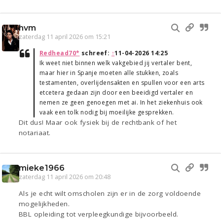
hvm
zaterdag 11 april 2026 om 15:21
Redhead70*
schreef:
↑
11-04-2026 14:25
Ik weet niet binnen welk vakgebied jij vertaler bent,
maar hier in Spanje moeten alle stukken, zoals
testamenten, overlijdensakten en spullen voor een arts
etcetera gedaan zijn door een beeidigd vertaler en
nemen ze geen genoegen met ai. In het ziekenhuis ook
vaak een tolk nodig bij moeilijke gesprekken.
Dit dus! Maar ook fysiek bij de rechtbank of het
notariaat.
mieke1966
zaterdag 11 april 2026 om 20:48
Als je echt wilt omscholen zijn er in de zorg voldoende
mogelijkheden.
BBL opleiding tot verpleegkundige bijvoorbeeld.