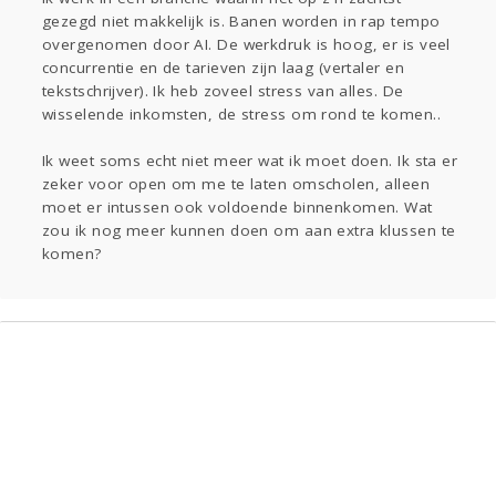
Sport
Contact
Viva zoekt
Aangeboden
gezegd niet makkelijk is. Banen worden in rap tempo
Gevraagd
Horen
Doen
Zien
overgenomen door AI. De werkdruk is hoog, er is veel
concurrentie en de tarieven zijn laag (vertaler en
Lezen
tekstschrijver). Ik heb zoveel stress van alles. De
wisselende inkomsten, de stress om rond te komen..
Ik weet soms echt niet meer wat ik moet doen. Ik sta er
zeker voor open om me te laten omscholen, alleen
moet er intussen ook voldoende binnenkomen. Wat
zou ik nog meer kunnen doen om aan extra klussen te
komen?