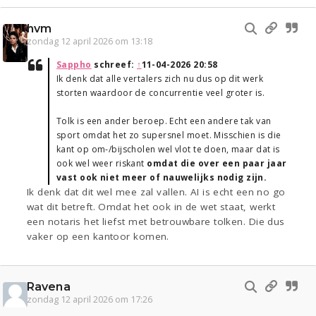
hvm
zondag 12 april 2026 om 13:18
Sappho
schreef:
↑
11-04-2026 20:58
Ik denk dat alle vertalers zich nu dus op dit werk
storten waardoor de concurrentie veel groter is.
Tolk is een ander beroep. Echt een andere tak van
sport omdat het zo supersnel moet. Misschien is die
kant op om-/bijscholen wel vlot te doen, maar dat is
ook wel weer riskant
omdat die over een paar jaar
vast ook niet meer of nauwelijks nodig zijn.
Ik denk dat dit wel mee zal vallen. AI is echt een no go
wat dit betreft. Omdat het ook in de wet staat, werkt
een notaris het liefst met betrouwbare tolken. Die dus
vaker op een kantoor komen.
Ravena
zondag 12 april 2026 om 17:26