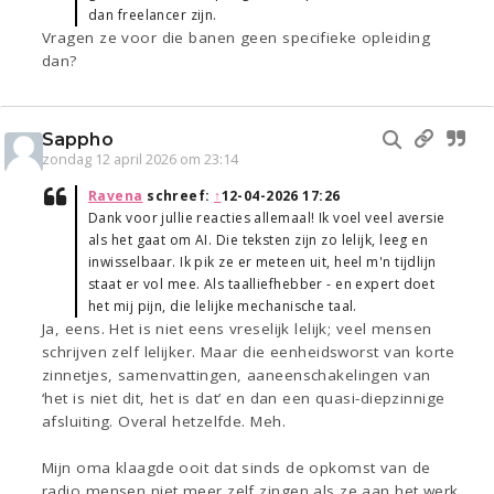
dan freelancer zijn.
Vragen ze voor die banen geen specifieke opleiding
dan?
Sappho
zondag 12 april 2026 om 23:14
Ravena
schreef:
↑
12-04-2026 17:26
Dank voor jullie reacties allemaal! Ik voel veel aversie
als het gaat om AI. Die teksten zijn zo lelijk, leeg en
inwisselbaar. Ik pik ze er meteen uit, heel m'n tijdlijn
staat er vol mee. Als taalliefhebber - en expert doet
het mij pijn, die lelijke mechanische taal.
Ja, eens. Het is niet eens vreselijk lelijk; veel mensen
schrijven zelf lelijker. Maar die eenheidsworst van korte
zinnetjes, samenvattingen, aaneenschakelingen van
‘het is niet dit, het is dat’ en dan een quasi-diepzinnige
afsluiting. Overal hetzelfde. Meh.
Mijn oma klaagde ooit dat sinds de opkomst van de
radio mensen niet meer zelf zingen als ze aan het werk