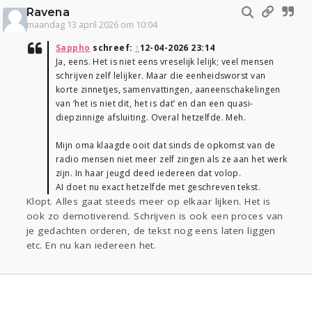
Ravena
maandag 13 april 2026 om 10:04
Sappho
schreef:
↑
12-04-2026 23:14
Ja, eens. Het is niet eens vreselijk lelijk; veel mensen
schrijven zelf lelijker. Maar die eenheidsworst van
korte zinnetjes, samenvattingen, aaneenschakelingen
van ‘het is niet dit, het is dat’ en dan een quasi-
diepzinnige afsluiting. Overal hetzelfde. Meh.
Mijn oma klaagde ooit dat sinds de opkomst van de
radio mensen niet meer zelf zingen als ze aan het werk
zijn. In haar jeugd deed iedereen dat volop.
AI doet nu exact hetzelfde met geschreven tekst.
Klopt. Alles gaat steeds meer op elkaar lijken. Het is
ook zo demotiverend. Schrijven is ook een proces van
je gedachten orderen, de tekst nog eens laten liggen
etc. En nu kan iedereen het.